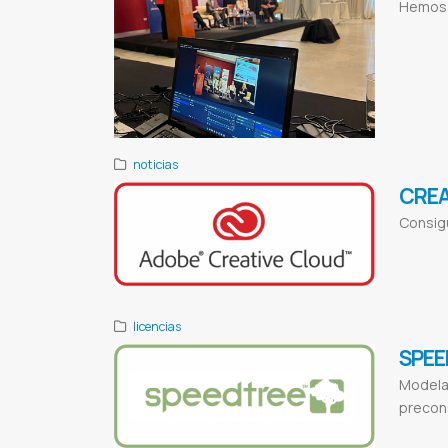
Hemos s
Facturacion e
electronica
V
noticias
CREA
Consigu
Adobe downl
Proveedor de 
licencias
SPEE
Modelad
precon
SPEEDTREE pa