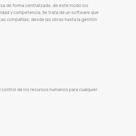
esa de forma centralizada, de este modo los
idad y competencia. Se trata de un software que
tas compañías, desde las obras hasta la gestión
tema para obras
Costos y analisis
Computo metricos
Manejo de clientes y obras
Calculo de
 para realizar presupuestos de construccion
Programa para calcular costos de construccion
tos
Codigo sippe
Sistema de gestión documental
Dirección nacional de gestión de obras
 control de los recursos humanos para cualquier
Reloj para marcar entrada y salida
Marcar entrada y salida del trabajo en inglés
Entradas y
cidad digital
Rrhh
Recursos humanos
Sistema de recursos humanos
Recurso humano
Ucp