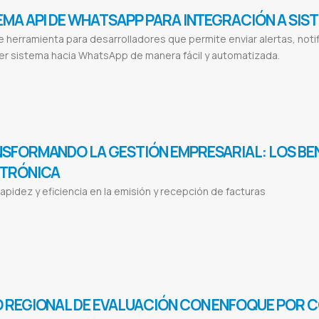
EMA API DE WHATSAPP PARA INTEGRACIÓN A SIS
 herramienta para desarrolladores que permite enviar alertas, not
er sistema hacia WhatsApp de manera fácil y automatizada.
p
Integración WhatsApp
Envío mensajes WhatsApp
WhatsApp para desarrolladores
Automatización WhatsApp
Notificaci
es WhatsApp
Sistemas integrados WhatsApp
SFORMANDO LA GESTIÓN EMPRESARIAL: LOS BEN
TRÓNICA
apidez y eficiencia en la emisión y recepción de facturas
lectronica en paraguay
Generar factura electronica
Actualizar a facturacion electronica
Sistema con facturacion electronica
S
entajas de la facturacion electronica
 REGIONAL DE EVALUACIÓN CON ENFOQUE POR 