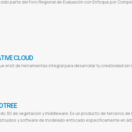
ido parte del Foro Regional de Evaluación con Enfoque por Compete
lectronica en paraguay
Generar factura electronica
Actualizar a facturacion electronica
Sistema con facturacion electronica
S
entajas de la facturacion electronica
TIVE CLOUD
e el kit de herramientas integral para desarrollar tu creatividad sin lí
oad
Adobe reader
Adobe acrobat
Adobe pdf
Adobe photoshop
Adobe stock
Adobe material
Adobe login
Proveedor de adobe
acrobat
Pago mensual adobe
Pago anual adobe
Adobe por mes
Photoshop mensual
Illustrator mensual
Photoshop anual
Illust
DTREE
o 3D de vegetación y middleware. Es un producto de terceros de I
struidos y software de modelado enfocado específicamente en árb
raguay
Speedtree free download speedtree games
Speedtree unity
Speedtree crack
Speedtree license
Speedtree games vs 