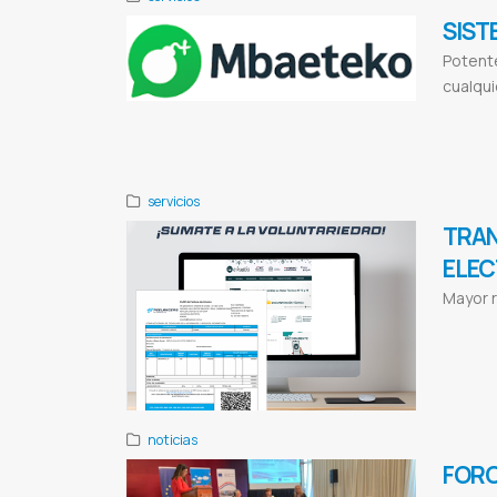
SIST
Potente
cualqui
API WhatsAp
Programador
servicios
TRAN
ELEC
Mayor r
Facturacion e
electronica
V
noticias
FORO