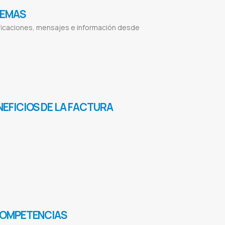
TEMAS
ificaciones, mensajes e información desde
ones WhatsApp
Alertas WhatsApp
Facturación WhatsApp
Manual API WhatsApp
EFICIOS DE LA FACTURA
oftware para facturacion electronica
Modulo de facturacion electronica
Como emitir factura
COMPETENCIAS