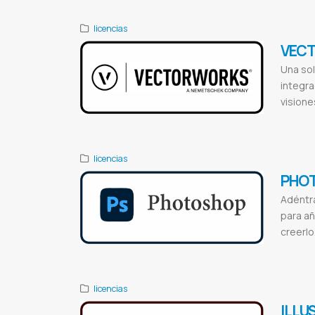
licencias
VECT
Una sol
integr
visione
Vectorworks 
licencias
PHO
Adéntra
para añ
creerlo
Photoshop
Ph
licencias
ILLU