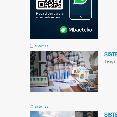
sistemas
SIST
Tenga t
Administraci
sistema de fa
Topten
Top te
Comedores
S
Programa para
sistemas
SIST