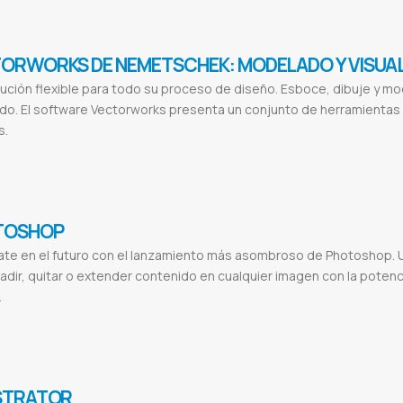
ORWORKS DE NEMETSCHEK: MODELADO Y VISUA
ución flexible para todo su proceso de diseño. Esboce, dibuje y mo
ado. El software Vectorworks presenta un conjunto de herramienta
s.
student
Vectorworks academy
Vectorworks 2023
Vectorworks trial
Vectorworks university
Vectorworks logo
Vectorworks ar
TOSHOP
te en el futuro con el lanzamiento más asombroso de Photoshop. U
adir, quitar o extender contenido en cualquier imagen con la potenc
.
otoshop Paraguay
Licencia Photoshop
Adobe Photoshop
Edición de Imágenes
Diseño Gráfico
Retoque Fotográfico
Herramienta
STRATOR