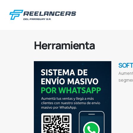
Herramienta
SOFT
Aument
segmen
Envio sms
En
marketing en 
mensajes
Aum
WhatsApp ma
WhatsApp Bus
Alertas Wha