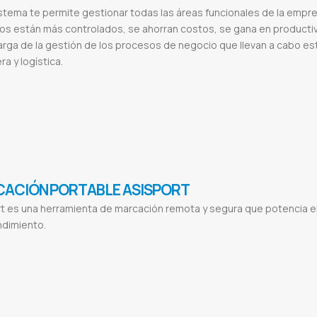
stema te permite gestionar todas las áreas funcionales de la empr
s están más controlados, se ahorran costos, se gana en productiv
rga de la gestión de los procesos de negocio que llevan a cabo es
ra y logística.
tion de obras
Sistema de presupuestos
Sistema para constructoras
Software para constructora
Control de procesesos
Sis
Construccion
Sistema de construccion de casas
Calculo de computo metrico
Software para presupuestos de obra
Programa
a control de presupuestos
Ppo obras públicas
Gde
Sistema sgo
Proyectos de obras públicas
Sistema de gestión de proyec
uracion
ACIÓN PORTABLE ASISPORT
t es una herramienta de marcación remota y segura que potencia el
dimiento.
trada y salida de personal con huella digital
App para marcar hora de entrada y salida
Tarjetas para marcar entrada y salida
na empresa ejemplos
App control de asistencia laboral gratis
App para control de entrada y salida de personal gratis
Publi
entral del paraguay