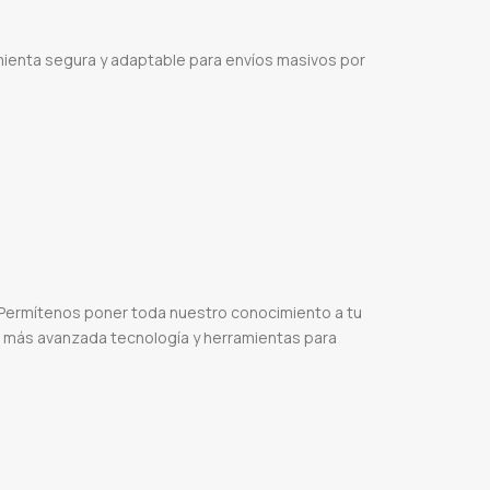
mienta segura y adaptable para envíos masivos por
pp
Envío sin bloqueo
API WhatsApp
Demo gratis WhatsApp
Comunicación directa clientes
R
WhatsApp marketing seguro
Herramienta WhatsApp masiva
Capacitación WhatsApp
Automatización WhatsApp
Notificaciones WhatsApp
Alertas WhatsApp
Facturación
 Permítenos poner toda nuestro conocimiento a tu
la más avanzada tecnología y herramientas para
oogle
Sitio ecommerces
Tienda online
Ventas online
Sistema de facturacion
Control de stock
uncion
Diseño web precio
Vender online en paraguay
Web services
Servidor de streaming
rencia entre diseño web y desarrollo web
Tipos de diseño web
Para que sirve el diseño web