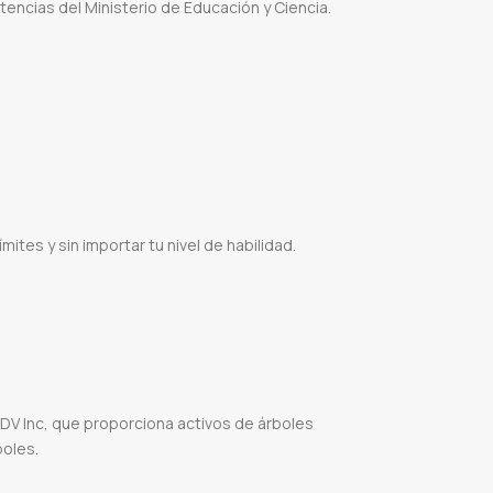
ncias del Ministerio de Educación y Ciencia.
oftware para facturacion electronica
Modulo de facturacion electronica
Como emitir factura
mites y sin importar tu nivel de habilidad.
Adobe paraguay
Proveedor de photoshop
Proveedor de illustrator
Proveedor de lightroom
rator anual
Comprar licencias adobe
DV Inc, que proporciona activos de árboles
oles.
cinema
Speedtree cinema
Speedtree 9 doc