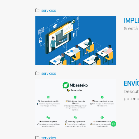
servicios
IMPL
Si est
Consultoría e
zoom
Clases 
servicios
ENVÍ
Descubr
potenci
Mbaeteko
En
Programación
marketing
Mar
servicios