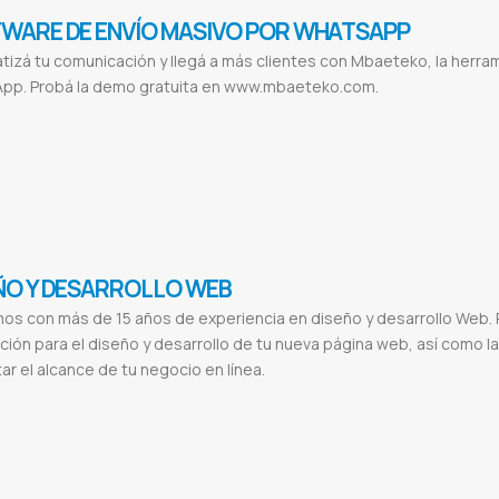
WARE DE ENVÍO MASIVO POR WHATSAPP
izá tu comunicación y llegá a más clientes con Mbaeteko, la herra
pp. Probá la demo gratuita en www.mbaeteko.com.
vío masivo WhatsApp
Software envío WhatsApp
Marketing por WhatsApp
Automatización mensajes
Difusión segura WhatsA
 envíos WhatsApp
Soporte WhatsApp marketing
Software marketing Paraguay
Envío mensajes masivos
Conectar WhatsApp Q
keting digital WhatsApp
Demo Mbaeteko
Integración WhatsApp
Envío mensajes WhatsApp
WhatsApp para desarrolladores
anual API WhatsApp
Programadores WhatsApp
Sistemas integrados WhatsApp
ÑO Y DESARROLLO WEB
os con más de 15 años de experiencia en diseño y desarrollo Web.
ción para el diseño y desarrollo de tu nueva página web, así como 
r el alcance de tu negocio en línea.
s
Desarrollo
Aplicacion web
Pagina web multiplataforma
Sitio web responsivo
Diseños html5
Crear paginas webs
Seo en g
Digitales
Desarrollo de sitios web paraguay
Diseño web asuncion
Empresas de diseño grafico
Diseño de pagina web en as
ginas web gratis
Diseño web
Diseño de páginas web ejemplos
Diseño web profesional
Diseño de páginas web carrera
Dife
gital
El sol seguros
Valence
Valence lingerie
Cabildo
Cabildo paraguay
Etca
Ferreteria etca