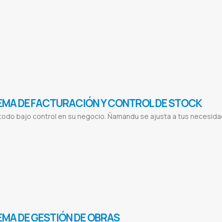
EMA DE FACTURACIÓN Y CONTROL DE STOCK
odo bajo control en su negocio. Ñamandu se ajusta a tus necesida
ón de Clientes
Compra de Productos
Facturacion electronica
Sistema de facturacion
Control de stock
Ventas de produtos on
cturacion
Programa para control de bodega
Software para inventarios de almacen
Software para empresas
Programa para inve
n s r l
Laboratorios horvath
Horvath
Lady in red
Jdm
Jdm car shop
Reflexion
Reflexion libros y regalos
Intt
Intt cosmeticos
istema para Casa de repuestos
Sistema para Lavanderías
Sistema para Academias
Sistema para Publicitarias
Sistema par
 control de bodega full
EMA DE GESTIÓN DE OBRAS