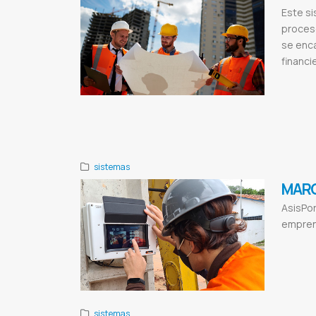
Este si
proceso
se enca
financie
Control y ges
casas
Obras
Software par
Gestion
Fact
sistemas
MARC
AsisPor
empren
Control de en
salidas de u
Universidad c
sistemas