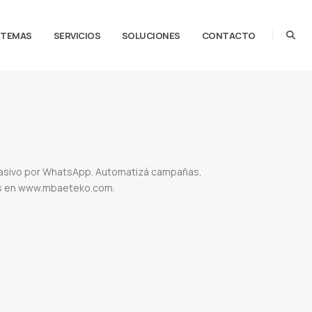
STEMAS
SERVICIOS
SOLUCIONES
CONTACTO
 masivo por WhatsApp. Automatizá campañas,
is en www.mbaeteko.com.
mar envios de sms
Servidor sms
Servidor smtp
Marketing paraguay
Consultoras de
 WhatsApp
Marketing digital WhatsApp
Campañas de WhatsApp
Automatización de
atis
Enviar mensajes masivos por WhatsApp desde Excel gratis
Extensiones para enviar
para enviar WhatsApp masivos gratis desde PC
Como enviar mensajes masivos por
tsApp
WhatsApp para desarrolladores
Automatización WhatsApp
Notificaciones WhatsApp