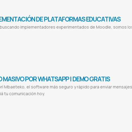
EMENTACIÓN DE PLATAFORMAS EDUCATIVAS
á buscando implementadores experimentados de Moodle, somos los
learning
Experto en moodle
Classroom experto
Plataforma virtual
Aula virtual
Educación a distancia
Eduación virtual
Clases
con google meet
Educación a distancia moodle
Distance education platform
Elearning
Webinar
Blended learning
B-learning
T
O MASIVO POR WHATSAPP | DEMO GRATIS
í Mbaeteko, el software más seguro y rápido para enviar mensajes
á tu comunicación hoy.
vío masivo WhatsApp
Software envío WhatsApp
Marketing por WhatsApp
Automatización mensajes
Difusión segura WhatsA
 envíos WhatsApp
Soporte WhatsApp marketing
Software marketing Paraguay
Envío mensajes masivos
Conectar WhatsApp Q
keting digital WhatsApp
Demo Mbaeteko