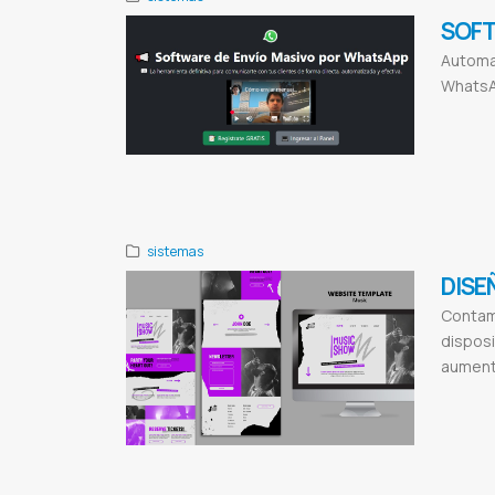
SOFT
Automat
WhatsA
Mbaeteko
En
Programación
marketing
Mar
WhatsApp
M
sistemas
DISE
Contam
disposi
aumenta
Paginas web
Certificados 
Diseño de pá
Publicidad di