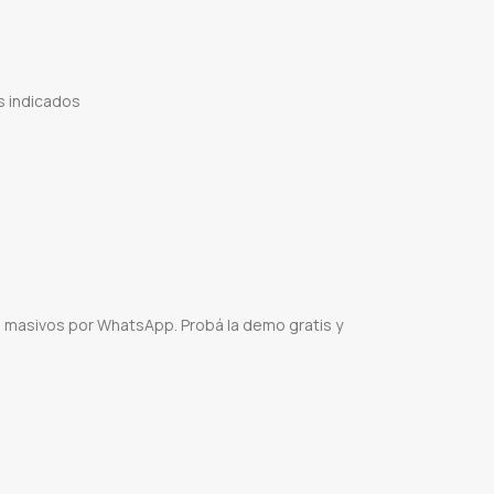
 indicados
 en linea
Clases Moodle
Clases classroom
Clases con videoconferencias
Clases con
he flex education model
Google meet
Clases semipresenciales
Videoconferencias
 masivos por WhatsApp. Probá la demo gratis y
pp
Envío sin bloqueo
API WhatsApp
Demo gratis WhatsApp
Comunicación directa clientes
R
WhatsApp marketing seguro
Herramienta WhatsApp masiva
Capacitación WhatsApp