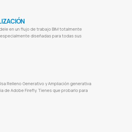
LIZACIÓN
dele en un flujo de trabajo BIM totalmente
s especialmente diseñadas para todas sus
chitect
Vectorworks paraguay
sa Relleno Generativo y Ampliación generativa
ia de Adobe Firefly. Tienes que probarlo para
s de Diseño
Tutoriales de Photoshop