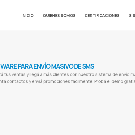
INICIO
QUIENES SOMOS
CERTIFICACIONES
SI
WARE PARA ENVÍO MASIVO DE SMS
á tus ventas y llegá a más clientes con nuestro sistema de envío
tá contactos y enviá promociones fácilmente. Probá el demo grat
vio masivo sms
Alertas mensaje de texto
Como enviar sms desde la pc
Ofrecer productos por sms
Enviar alertas sms
Progra
paraguay
Envio masivo whatsapp
Sistema de envío masivo por WhatsApp
Software envío masivo WhatsApp
Vender más por
entar ventas online
Promociones WhatsApp
Herramientas de marketing
Mbaeteko
Enviar mensajes masivos por WhatsApp gr
sivos gratis
App para enviar mensajes masivos por WhatsApp
Enviar mensajes masivos por WhatsApp Business
Programa 
iness gratis
Como enviar mensajes masivos por WhatsApp web
API WhatsApp
Integración WhatsApp
Envío mensajes Wha
tsApp
Facturación WhatsApp
Manual API WhatsApp
Programadores WhatsApp
Sistemas integrados WhatsApp