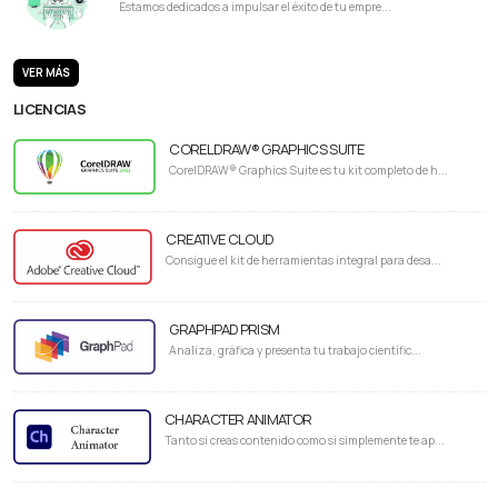
Estamos dedicados a impulsar el éxito de tu empre...
VER MÁS
LICENCIAS
CORELDRAW® GRAPHICS SUITE
CorelDRAW® Graphics Suite es tu kit completo de h...
CREATIVE CLOUD
Consigue el kit de herramientas integral para desa...
GRAPHPAD PRISM
Analiza, gráfica y presenta tu trabajo científic...
CHARACTER ANIMATOR
Tanto si creas contenido como si simplemente te ap...