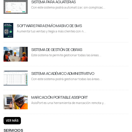
SISTEMA PARA AGUATERIAS
Con este sistema podrá automatizar, sin complicac...
SOFTWARE PARA ENVÍO MASIVO DE SMS
Aumentá tus ventas y llegá a más clientes con n...
SISTEMA DE GESTIÓN DE OBRAS
Este sistema te permite gestionar todas las áreas...
SISTEMA ACADÉMICO ADMINISTRATIVO
Con este sistema podrá gestionar todas las áreas...
MARCACIÓN PORTABLE ASISPORT
AsisPort es una herramienta de marcación remota y...
VER MÁS
SERVICIOS