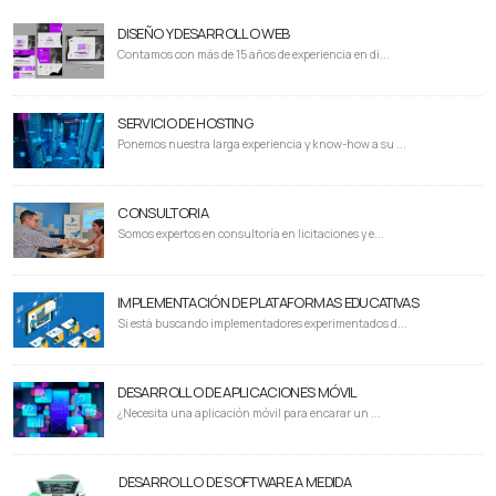
DISEÑO Y DESARROLLO WEB
Contamos con más de 15 años de experiencia en di...
SERVICIO DE HOSTING
Ponemos nuestra larga experiencia y know-how a su ...
CONSULTORIA
Somos expertos en consultoría en licitaciones y e...
IMPLEMENTACIÓN DE PLATAFORMAS EDUCATIVAS
Si está buscando implementadores experimentados d...
DESARROLLO DE APLICACIONES MÓVIL
¿Necesita una aplicación móvil para encarar un ...
DESARROLLO DE SOFTWARE A MEDIDA