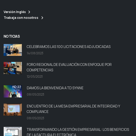
Versión Inglés
Trabaja con nosotros
NOTICIAS
CELEBRAMOS LAS 100 LICITACIONES ADJUDICADAS
14/08/2023
FORO REGIONAL DE EVALUACIÓN CON ENFOQUE POR
COMPETENCIAS
12/05/2023
DAMOS LA BIENVENIDA A TD SYNNE
08/05/2023
ENCUENTRO DE LA MESA EMPRESARIAL DE INTEGRIDAD Y
COMPLIANCE
08/05/2023
TRANSFORMANDO LA GESTIÓN EMPRESARIAL: LOS BENEFICIOS
DE LA FACTURA ELECTRÓNICA