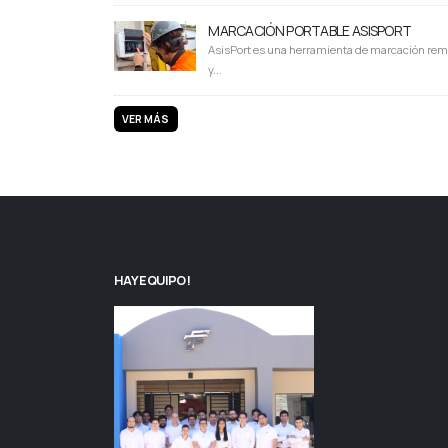
MARCACIÓN PORTABLE ASISPORT
AsisPort es una herramienta de marcación rem
y...
VER MÁS
HAY EQUIPO!