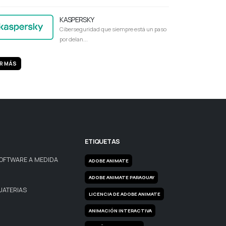
KASPERSKY
Ciberseguridad que siempre está un paso
por delan...
R MÁS
ETIQUETAS
OFTWARE A MEDIDA
ADOBE ANIMATE
ADOBE ANIMATE PARAGUAY
UATERIAS
LICENCIA DE ADOBE ANIMATE
ANIMACIÓN INTERACTIVA