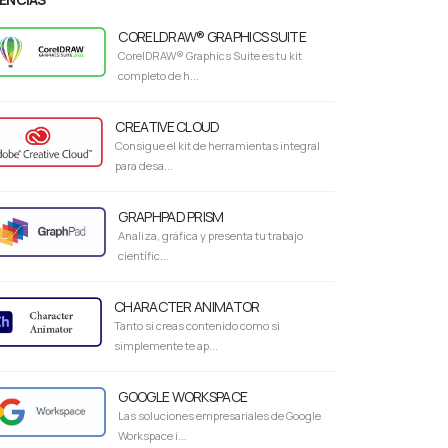
CORELDRAW® GRAPHICS SUITE
CorelDRAW® Graphics Suite es tu kit
completo de h...
CREATIVE CLOUD
Consigue el kit de herramientas integral
para desa...
GRAPHPAD PRISM
Analiza, gráfica y presenta tu trabajo
científic...
CHARACTER ANIMATOR
Tanto si creas contenido como si
simplemente te ap...
GOOGLE WORKSPACE
Las soluciones empresariales de Google
Workspace i...