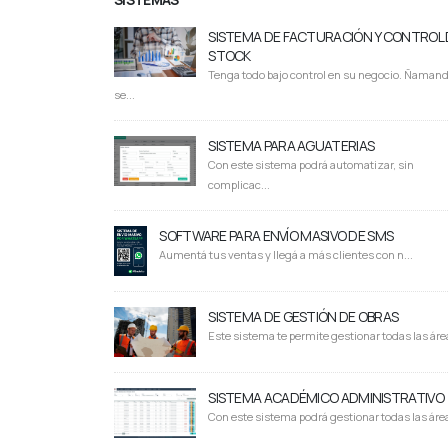
SISTEMA DE FACTURACIÓN Y CONTROL 
STOCK
Tenga todo bajo control en su negocio. Ñaman
se...
SISTEMA PARA AGUATERIAS
Con este sistema podrá automatizar, sin
complicac...
SOFTWARE PARA ENVÍO MASIVO DE SMS
Aumentá tus ventas y llegá a más clientes con n...
SISTEMA DE GESTIÓN DE OBRAS
Este sistema te permite gestionar todas las área
SISTEMA ACADÉMICO ADMINISTRATIVO
Con este sistema podrá gestionar todas las área