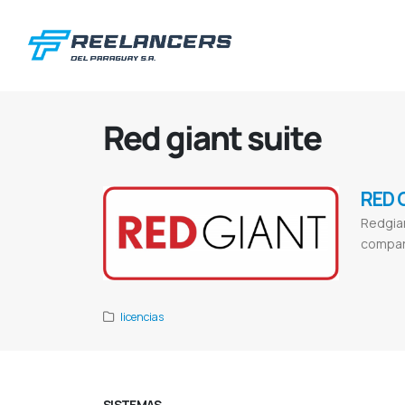
Red giant suite
RED 
Redgian
compara
Red giant sof
licencias
SISTEMAS