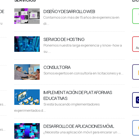
DE
DISEÑO Y DESARROLLO WEB
Contamos con más de 15 años de experiencia en
du
di...
SERVICIO DE HOSTING
Ponemos nuestra larga experiencia y know-how a
su ...
CONSULTORIA
Somos expertos en consultoría en licitaciones y e...
IMPLEMENTACIÓN DE PLATAFORMAS
EDUCATIVAS
s...
Si está buscando implementadores
experimentados d...
DESARROLLO DE APLICACIONES MÓVIL
s...
¿Necesita una aplicación móvil para encarar un ...