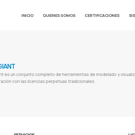
INICIO
QUIENES SOMOS
CERTIFICACIONES
SI
GIANT
t es un conjunto completo de herramientas de modelado y visualiza
ción con las licencias perpetuas tradicionales.
tware
Red giant trapcode suite
Red giant magic bullet suite
Red giant suite
Red giant particular
Red giant star
Red giant id
SERVICIOS
LI