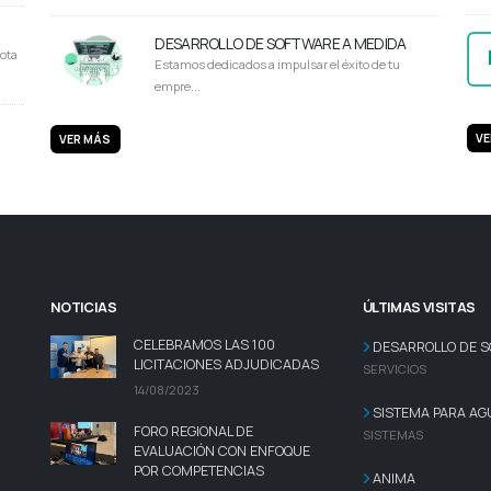
DESARROLLO DE SOFTWARE A MEDIDA
ota
Estamos dedicados a impulsar el éxito de tu
empre...
VE
VER MÁS
NOTICIAS
ÚLTIMAS VISITAS
CELEBRAMOS LAS 100
DESARROLLO DE S
LICITACIONES ADJUDICADAS
SERVICIOS
14/08/2023
SISTEMA PARA AG
FORO REGIONAL DE
SISTEMAS
EVALUACIÓN CON ENFOQUE
POR COMPETENCIAS
ANIMA