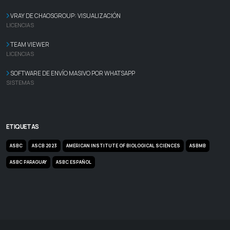
VRAY DE CHAOSGROUP: VISUALIZACIÓN
LICENCIAS
TEAM VIEWER
LICENCIAS
SOFTWARE DE ENVÍO MASIVO POR WHATSAPP
SISTEMAS
ETIQUETAS
ASBC
ASCB 2023
AMERICAN INSTITUTE OF BIOLOGICAL SCIENCES
ASBMB
ASBC PARAGUAY
ASBC ESPAÑOL