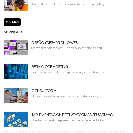
AsisPort es una herramienta de marcación remota y...
VER MÁS
SERVICIOS
DISEÑO Y DESARROLLO WEB
Contamos con más de 15 años de experiencia en di...
SERVICIO DE HOSTING
Ponemos nuestra larga experiencia y know-how a su ...
CONSULTORIA
Somos expertos en consultoría en licitaciones y e...
IMPLEMENTACIÓN DE PLATAFORMAS EDUCATIVAS
Si está buscando implementadores experimentados d...