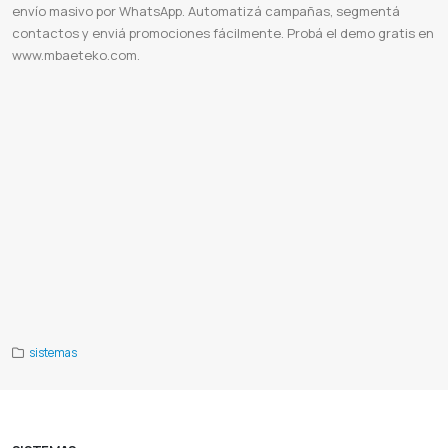
envío masivo por WhatsApp. Automatizá campañas, segmentá
contactos y enviá promociones fácilmente. Probá el demo gratis en
www.mbaeteko.com.
Envio sms
Envio masivo sms
Alertas mensaje de texto
Como enviar sms desde la pc
Ofrecer productos por sms
Enviar alertas sms
Programar envios de sms
Servidor sms
Servidor smtp
Marketing paraguay
Consultoras de
marketing en paraguay
Envio masivo whatsapp
Sistema de envío masivo por WhatsApp
Software envío masivo
WhatsApp
Vender más por WhatsApp
Marketing digital WhatsApp
Campañas de WhatsApp
Automatización de
mensajes
Aumentar ventas online
Promociones WhatsApp
Herramientas de marketing
Mbaeteko
Enviar mensajes
masivos por WhatsApp gratis
Enviar mensajes masivos por WhatsApp desde Excel gratis
Extensiones para enviar
WhatsApp masivos gratis
App para enviar mensajes masivos por WhatsApp
Enviar mensajes masivos por WhatsApp
Business
Programa para enviar WhatsApp masivos gratis desde PC
Como enviar mensajes masivos por WhatsApp
Business gratis
Como enviar mensajes masivos por WhatsApp web
API WhatsApp
Integración WhatsApp
Envío
mensajes WhatsApp
WhatsApp para desarrolladores
Automatización WhatsApp
Notificaciones WhatsApp
Alertas
WhatsApp
Facturación WhatsApp
Manual API WhatsApp
Programadores WhatsApp
Sistemas integrados WhatsApp
sistemas