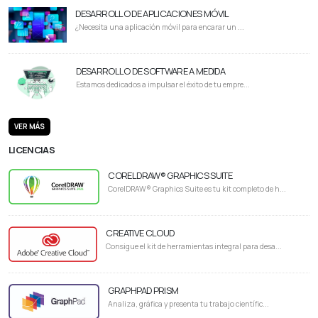
DESARROLLO DE APLICACIONES MÓVIL
¿Necesita una aplicación móvil para encarar un ...
DESARROLLO DE SOFTWARE A MEDIDA
Estamos dedicados a impulsar el éxito de tu empre...
VER MÁS
LICENCIAS
CORELDRAW® GRAPHICS SUITE
CorelDRAW® Graphics Suite es tu kit completo de h...
CREATIVE CLOUD
Consigue el kit de herramientas integral para desa...
GRAPHPAD PRISM
Analiza, gráfica y presenta tu trabajo científic...