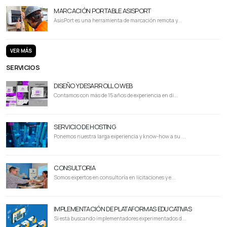
MARCACIÓN PORTABLE ASISPORT
AsisPort es una herramienta de marcación remota y...
VER MÁS
SERVICIOS
DISEÑO Y DESARROLLO WEB
Contamos con más de 15 años de experiencia en di...
SERVICIO DE HOSTING
Ponemos nuestra larga experiencia y know-how a su ...
CONSULTORIA
Somos expertos en consultoría en licitaciones y e...
IMPLEMENTACIÓN DE PLATAFORMAS EDUCATIVAS
Si está buscando implementadores experimentados d...