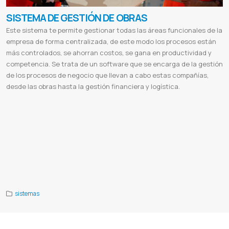
SISTEMA DE GESTIÓN DE OBRAS
Este sistema te permite gestionar todas las áreas funcionales de la
empresa de forma centralizada, de este modo los procesos están
más controlados, se ahorran costos, se gana en productividad y
competencia. Se trata de un software que se encarga de la gestión
de los procesos de negocio que llevan a cabo estas compañías,
desde las obras hasta la gestión financiera y logística.
Control y gestion de obras
Sistema de presupuestos
Sistema para constructoras
Software para constructora
Control
de procesesos
Sistema para obras
Costos y analisis
Computo metricos
Manejo de clientes y obras
Calculo de
casas
Obras
Construccion
Sistema de construccion de casas
Calculo de computo metrico
Software para
presupuestos de obra
Programa para realizar presupuestos de construccion
Programa para calcular costos de
construccion
Software para control de presupuestos
Ppo obras públicas
Gde
Sistema sgo
Proyectos de obras
públicas
Sistema de gestión de proyectos
Codigo sippe
Sistema de gestión documental
Dirección nacional de
gestión de obras
Gestion
Facturacion
sistemas