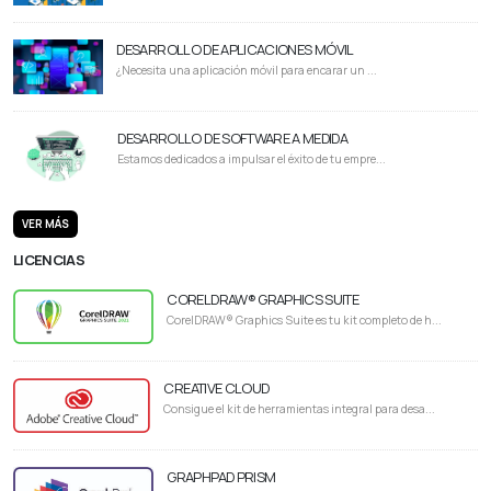
DESARROLLO DE APLICACIONES MÓVIL
¿Necesita una aplicación móvil para encarar un ...
DESARROLLO DE SOFTWARE A MEDIDA
Estamos dedicados a impulsar el éxito de tu empre...
VER MÁS
LICENCIAS
CORELDRAW® GRAPHICS SUITE
CorelDRAW® Graphics Suite es tu kit completo de h...
CREATIVE CLOUD
Consigue el kit de herramientas integral para desa...
GRAPHPAD PRISM