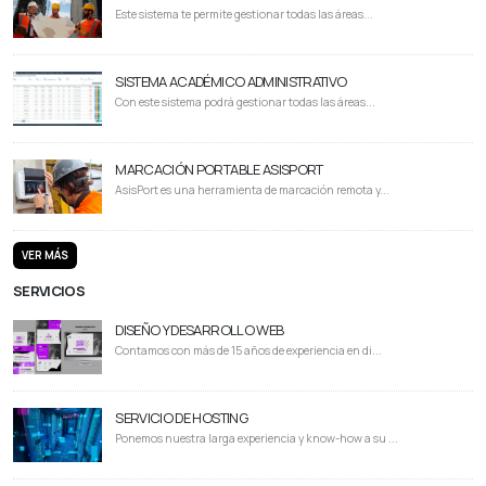
Este sistema te permite gestionar todas las áreas...
SISTEMA ACADÉMICO ADMINISTRATIVO
Con este sistema podrá gestionar todas las áreas...
MARCACIÓN PORTABLE ASISPORT
AsisPort es una herramienta de marcación remota y...
VER MÁS
SERVICIOS
DISEÑO Y DESARROLLO WEB
Contamos con más de 15 años de experiencia en di...
SERVICIO DE HOSTING
Ponemos nuestra larga experiencia y know-how a su ...