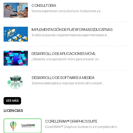
CONSULTORIA
Somos expertos en consultoría en licitaciones y e...
IMPLEMENTACIÓN DE PLATAFORMAS EDUCATIVAS
Si está buscando implementadores experimentados d...
DESARROLLO DE APLICACIONES MÓVIL
¿Necesita una aplicación móvil para encarar un ...
DESARROLLO DE SOFTWARE A MEDIDA
Estamos dedicados a impulsar el éxito de tu empre...
VER MÁS
LICENCIAS
CORELDRAW® GRAPHICS SUITE
CorelDRAW® Graphics Suite es tu kit completo de h...