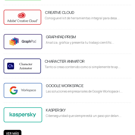
CREATIVE CLOUD
Consigue el kit de herramientas integral para desa...
GRAPHPAD PRISM
Analiza, gráfica y presenta tu trabajo científic...
CHARACTER ANIMATOR
Tanto si creas contenido como si simplemente te ap...
GOOGLE WORKSPACE
Las soluciones empresariales de Google Workspace i...
KASPERSKY
Ciberseguridad que siempre está un paso por delan...
VER MÁS