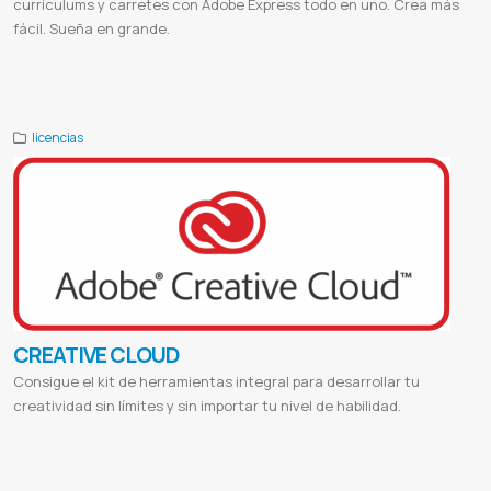
currículums y carretes con Adobe Express todo en uno. Crea más
fácil. Sueña en grande.
Adobe Express
Adobe Express paraguay
Licencia de Adobe Express
Diseño gráfico
Creación de diseños
Plantillas
Fuentes
Herramientas adobe
licencias
CREATIVE CLOUD
Consigue el kit de herramientas integral para desarrollar tu
creatividad sin límites y sin importar tu nivel de habilidad.
Adobe download
Adobe reader
Adobe acrobat
Adobe pdf
Adobe photoshop
Adobe stock
Adobe material
Adobe login
Proveedor de adobe
Adobe paraguay
Proveedor de photoshop
Proveedor de illustrator
Proveedor de lightroom
Proveedor de acrobat
Pago mensual adobe
Pago anual adobe
Adobe por mes
Photoshop mensual
Illustrator mensual