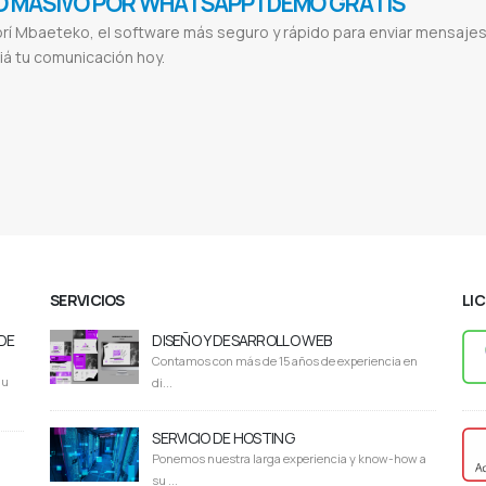
O MASIVO POR WHATSAPP | DEMO GRATIS
í Mbaeteko, el software más seguro y rápido para enviar mensajes
á tu comunicación hoy.
vío masivo WhatsApp
Software envío WhatsApp
Marketing por WhatsApp
Automatización mensajes
Difusión segura WhatsA
 envíos WhatsApp
Soporte WhatsApp marketing
Software marketing Paraguay
Envío mensajes masivos
Conectar WhatsApp Q
keting digital WhatsApp
Demo Mbaeteko
SERVICIOS
LI
DE
DISEÑO Y DESARROLLO WEB
Contamos con más de 15 años de experiencia en
du
di...
SERVICIO DE HOSTING
Ponemos nuestra larga experiencia y know-how a
su ...