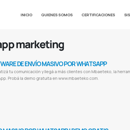
INICIO
QUIENES SOMOS
CERTIFICACIONES
SI
app marketing
WARE DE ENVÍO MASIVO POR WHATSAPP
izá tu comunicación y llegá a más clientes con Mbaeteko, la herra
pp. Probá la demo gratuita en www.mbaeteko.com.
vío masivo WhatsApp
Software envío WhatsApp
Marketing por WhatsApp
Automatización mensajes
Difusión segura WhatsA
 envíos WhatsApp
Soporte WhatsApp marketing
Software marketing Paraguay
Envío mensajes masivos
Conectar WhatsApp Q
keting digital WhatsApp
Demo Mbaeteko
Integración WhatsApp
Envío mensajes WhatsApp
WhatsApp para desarrolladores
anual API WhatsApp
Programadores WhatsApp
Sistemas integrados WhatsApp