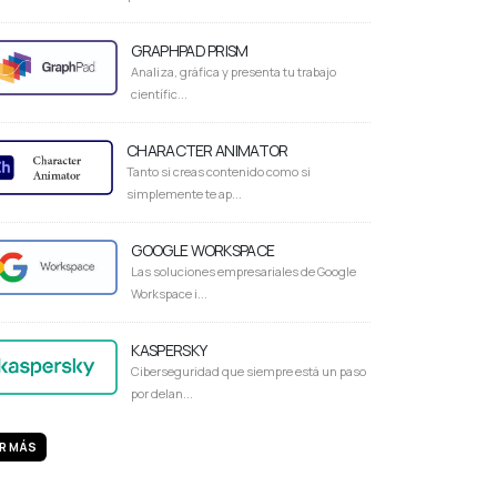
GRAPHPAD PRISM
Analiza, gráfica y presenta tu trabajo
científic...
CHARACTER ANIMATOR
Tanto si creas contenido como si
simplemente te ap...
GOOGLE WORKSPACE
Las soluciones empresariales de Google
Workspace i...
KASPERSKY
Ciberseguridad que siempre está un paso
por delan...
R MÁS