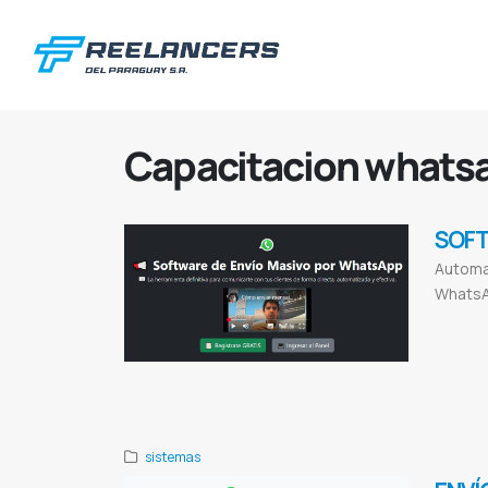
Capacitacion whats
SOFT
Automat
WhatsA
Mbaeteko
En
Programación
marketing
Mar
WhatsApp
M
sistemas