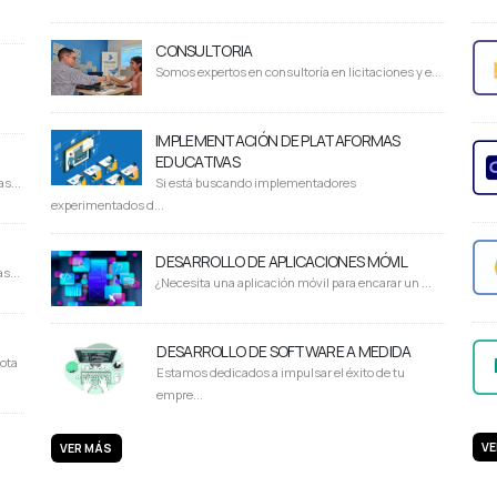
CONSULTORIA
Somos expertos en consultoría en licitaciones y e...
IMPLEMENTACIÓN DE PLATAFORMAS
EDUCATIVAS
s...
Si está buscando implementadores
experimentados d...
DESARROLLO DE APLICACIONES MÓVIL
s...
¿Necesita una aplicación móvil para encarar un ...
DESARROLLO DE SOFTWARE A MEDIDA
ota
Estamos dedicados a impulsar el éxito de tu
empre...
VE
VER MÁS