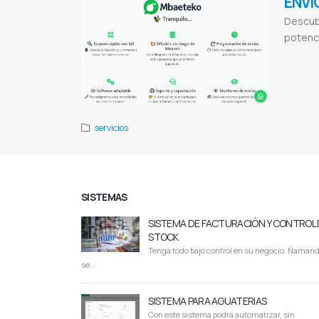
ENVÍ
Descubr
potenci
Mbaeteko
En
Programación
marketing
Mar
servicios
SISTEMAS
SISTEMA DE FACTURACIÓN Y CONTROL 
STOCK
Tenga todo bajo control en su negocio. Ñaman
se...
SISTEMA PARA AGUATERIAS
Con este sistema podrá automatizar, sin