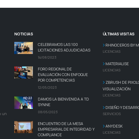
NOTICIAS
ÚLTIMAS VISITAS
CELEBRAMOS LAS 100
RHINOCEROS BY 
LICITACIONES ADJUDICADAS
LICENCIAS
14/08/2023
MATERIALISE
FORO REGIONAL DE
LICENCIAS
EVALUACIÓN CON ENFOQUE
POR COMPETENCIAS
ZBRUSH DE PIXOL
12/05/2023
VISUALIZACIÓN
LICENCIAS
DAMOS LA BIENVENIDA A TD
SYNNE
DISEÑO Y DESARR
08/05/2023
n un
SERVICIOS
ENCUENTRO DE LA MESA
ANYDESK
EMPRESARIAL DE INTEGRIDAD Y
LICENCIAS
COMPLIANCE