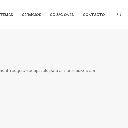
STEMAS
SERVICIOS
SOLUCIONES
CONTACTO
mienta segura y adaptable para envíos masivos por
pp
Envío sin bloqueo
API WhatsApp
Demo gratis WhatsApp
Comunicación directa clientes
R
WhatsApp marketing seguro
Herramienta WhatsApp masiva
Capacitación WhatsApp
Automatización WhatsApp
Notificaciones WhatsApp
Alertas WhatsApp
Facturación