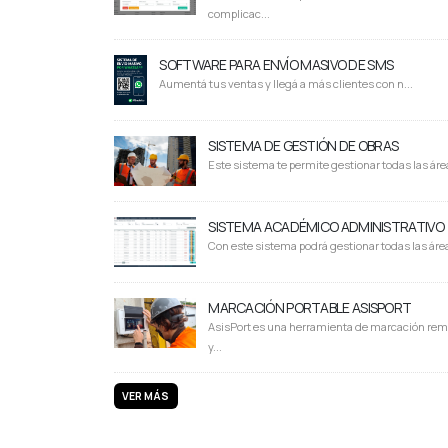
complicac...
SOFTWARE PARA ENVÍO MASIVO DE SMS
Aumentá tus ventas y llegá a más clientes con n...
SISTEMA DE GESTIÓN DE OBRAS
Este sistema te permite gestionar todas las área
SISTEMA ACADÉMICO ADMINISTRATIVO
Con este sistema podrá gestionar todas las área
MARCACIÓN PORTABLE ASISPORT
AsisPort es una herramienta de marcación rem
y...
VER MÁS