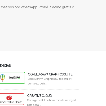
 masivos por WhatsApp. Probá la demo gratis y
pp
Envío sin bloqueo
API WhatsApp
Demo gratis WhatsApp
Comunicación directa clientes
R
WhatsApp marketing seguro
Herramienta WhatsApp masiva
Capacitación WhatsApp
CENCIAS
CORELDRAW® GRAPHICS SUITE
CorelDRAW® Graphics Suite es tu kit
completo de h...
CREATIVE CLOUD
Consigue el kit de herramientas integral
para desa...