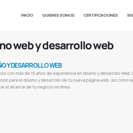
INICIO
QUIENES SOMOS
CERTIFICACIONES
SI
eno web y desarrollo web
ÑO Y DESARROLLO WEB
os con más de 15 años de experiencia en diseño y desarrollo Web.
ción para el diseño y desarrollo de tu nueva página web, así como 
r el alcance de tu negocio en línea.
s
Desarrollo
Aplicacion web
Pagina web multiplataforma
Sitio web responsivo
Diseños html5
Crear paginas webs
Seo en g
Digitales
Desarrollo de sitios web paraguay
Diseño web asuncion
Empresas de diseño grafico
Diseño de pagina web en as
ginas web gratis
Diseño web
Diseño de páginas web ejemplos
Diseño web profesional
Diseño de páginas web carrera
Dife
gital
El sol seguros
Valence
Valence lingerie
Cabildo
Cabildo paraguay
Etca
Ferreteria etca