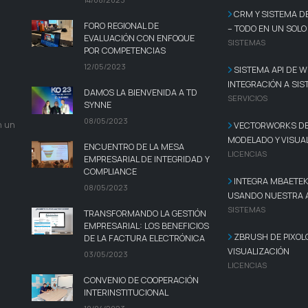
CRM Y SISTEMA D
FORO REGIONAL DE
– TODO EN UN SOLO
EVALUACIÓN CON ENFOQUE
SISTEMAS
POR COMPETENCIAS
12/05/2023
SISTEMA API DE 
INTEGRACIÓN A SI
DAMOS LA BIENVENIDA A TD
SERVICIOS
SYNNE
08/05/2023
n un
VECTORWORKS DE
MODELADO Y VISUA
ENCUENTRO DE LA MESA
LICENCIAS
EMPRESARIAL DE INTEGRIDAD Y
COMPLIANCE
INTEGRA MBAETEK
08/05/2023
USANDO NUESTRA A
SISTEMAS
TRANSFORMANDO LA GESTIÓN
EMPRESARIAL: LOS BENEFICIOS
ZBRUSH DE PIXOL
DE LA FACTURA ELECTRÓNICA
VISUALIZACIÓN
03/05/2023
LICENCIAS
CONVENIO DE COOPERACIÓN
INTERINSTITUCIONAL