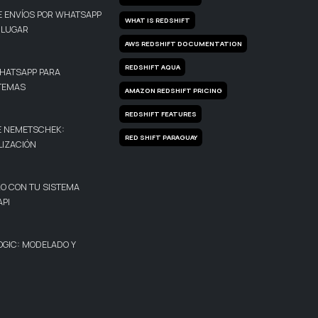
E ENVÍOS POR WHATSAPP
WHAT IS REDSHIFT
 LUGAR
AWS REDSHIFT DOCUMENTATION
REDSHIFT AQUA
WHATSAPP PARA
STEMAS
AMAZON REDSHIFT PRICING
REDSHIFT FEATURES
 NEMETSCHEK:
RED SHIFT PARAGUAY
LIZACIÓN
O CON TU SISTEMA
PI
OGIC: MODELADO Y