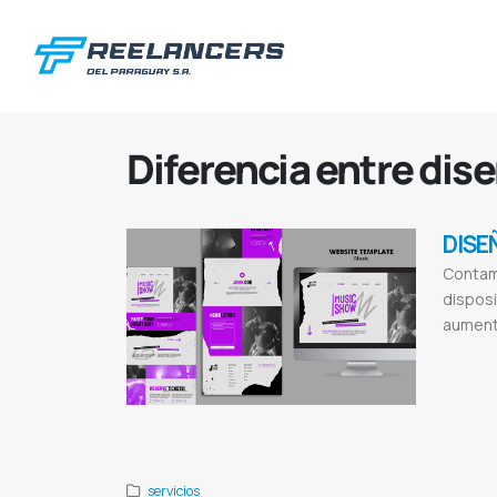
Diferencia entre dis
DISE
Contam
disposi
aumenta
Paginas web
Certificados 
Diseño de pá
Publicidad di
servicios