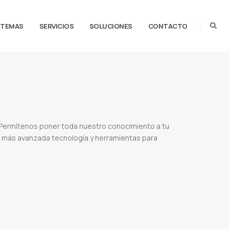
STEMAS
SERVICIOS
SOLUCIONES
CONTACTO
 Permítenos poner toda nuestro conocimiento a tu
la más avanzada tecnología y herramientas para
oogle
Sitio ecommerces
Tienda online
Ventas online
Sistema de facturacion
Control de stock
uncion
Diseño web precio
Vender online en paraguay
Web services
Servidor de streaming
rencia entre diseño web y desarrollo web
Tipos de diseño web
Para que sirve el diseño web