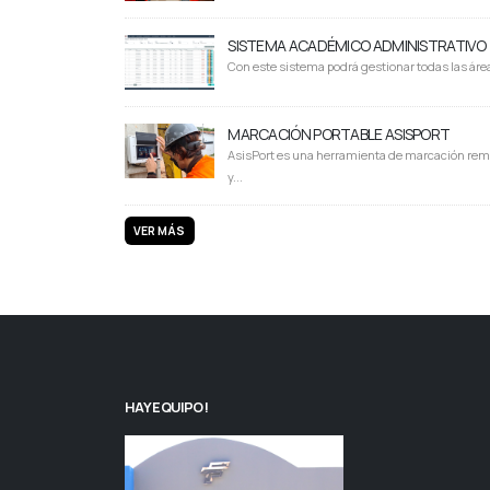
SISTEMA ACADÉMICO ADMINISTRATIVO
Con este sistema podrá gestionar todas las área
MARCACIÓN PORTABLE ASISPORT
AsisPort es una herramienta de marcación rem
y...
VER MÁS
HAY EQUIPO!