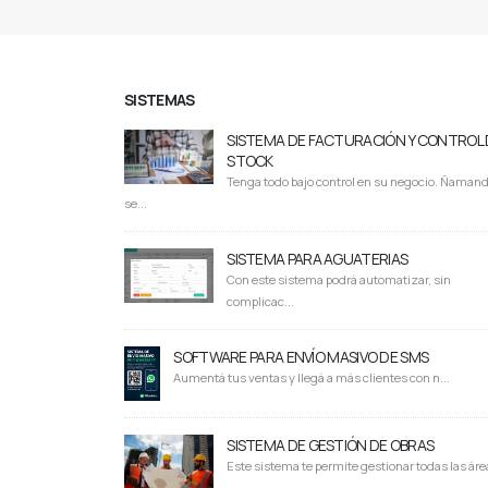
SISTEMAS
SISTEMA DE FACTURACIÓN Y CONTROL 
STOCK
Tenga todo bajo control en su negocio. Ñaman
se...
SISTEMA PARA AGUATERIAS
Con este sistema podrá automatizar, sin
complicac...
SOFTWARE PARA ENVÍO MASIVO DE SMS
Aumentá tus ventas y llegá a más clientes con n...
SISTEMA DE GESTIÓN DE OBRAS
Este sistema te permite gestionar todas las área