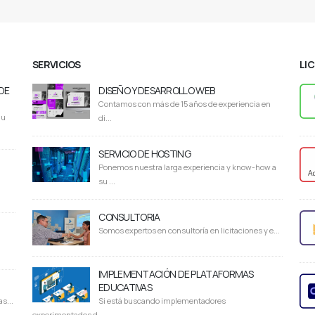
SERVICIOS
LI
DE
DISEÑO Y DESARROLLO WEB
Contamos con más de 15 años de experiencia en
du
di...
SERVICIO DE HOSTING
Ponemos nuestra larga experiencia y know-how a
su ...
CONSULTORIA
Somos expertos en consultoría en licitaciones y e...
IMPLEMENTACIÓN DE PLATAFORMAS
EDUCATIVAS
s...
Si está buscando implementadores
experimentados d...