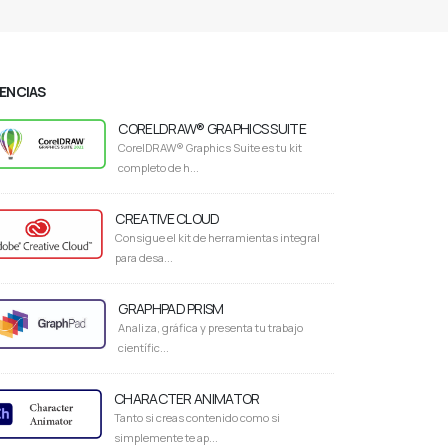
CENCIAS
CORELDRAW® GRAPHICS SUITE
CorelDRAW® Graphics Suite es tu kit
completo de h...
CREATIVE CLOUD
Consigue el kit de herramientas integral
para desa...
GRAPHPAD PRISM
Analiza, gráfica y presenta tu trabajo
científic...
CHARACTER ANIMATOR
Tanto si creas contenido como si
simplemente te ap...