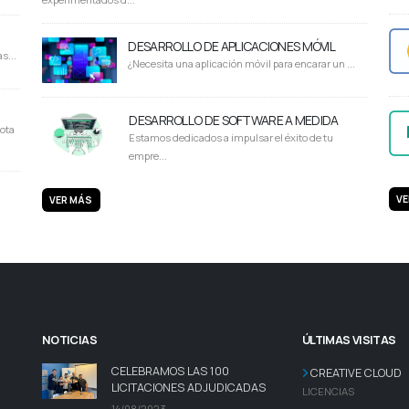
DESARROLLO DE APLICACIONES MÓVIL
s...
¿Necesita una aplicación móvil para encarar un ...
DESARROLLO DE SOFTWARE A MEDIDA
ota
Estamos dedicados a impulsar el éxito de tu
empre...
VE
VER MÁS
NOTICIAS
ÚLTIMAS VISITAS
CELEBRAMOS LAS 100
CREATIVE CLOUD
LICITACIONES ADJUDICADAS
LICENCIAS
14/08/2023