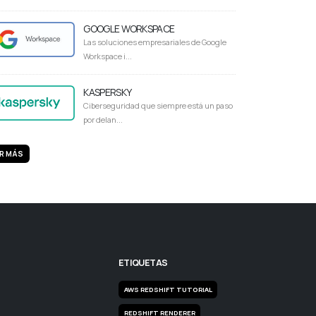
GOOGLE WORKSPACE
Las soluciones empresariales de Google
Workspace i...
KASPERSKY
Ciberseguridad que siempre está un paso
por delan...
R MÁS
ETIQUETAS
AWS REDSHIFT TUTORIAL
REDSHIFT RENDERER