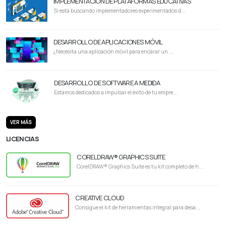
IMPLEMENTACIÓN DE PLATAFORMAS EDUCATIVAS
Si está buscando implementadores experimentados d...
DESARROLLO DE APLICACIONES MÓVIL
¿Necesita una aplicación móvil para encarar un ...
DESARROLLO DE SOFTWARE A MEDIDA
Estamos dedicados a impulsar el éxito de tu empre...
VER MÁS
LICENCIAS
CORELDRAW® GRAPHICS SUITE
CorelDRAW® Graphics Suite es tu kit completo de h...
CREATIVE CLOUD
Consigue el kit de herramientas integral para desa...