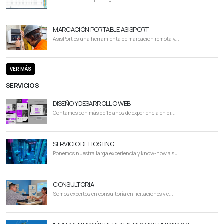
MARCACIÓN PORTABLE ASISPORT
AsisPort es una herramienta de marcación remota y...
VER MÁS
SERVICIOS
DISEÑO Y DESARROLLO WEB
Contamos con más de 15 años de experiencia en di...
SERVICIO DE HOSTING
Ponemos nuestra larga experiencia y know-how a su ...
CONSULTORIA
Somos expertos en consultoría en licitaciones y e...