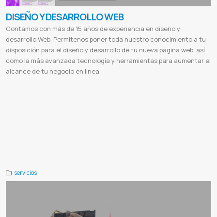
DISEÑO Y DESARROLLO WEB
Contamos con más de 15 años de experiencia en diseño y
desarrollo Web. Permítenos poner toda nuestro conocimiento a tu
disposición para el diseño y desarrollo de tu nueva página web, así
como la más avanzada tecnología y herramientas para aumentar el
alcance de tu negocio en línea.
Paginas webs
Desarrollo
Aplicacion web
Pagina web multiplataforma
Sitio web responsivo
Diseños html5
Crear
paginas webs
Seo en google
Sitio ecommerces
Tienda online
Ventas online
Sistema de facturacion
Control de stock
Certificados Digitales
Desarrollo de sitios web paraguay
Diseño web asuncion
Empresas de diseño grafico
Diseño
de pagina web en asuncion
Diseño web precio
Vender online en paraguay
Web services
Servidor de streaming
Diseño de páginas web gratis
Diseño web
Diseño de páginas web ejemplos
Diseño web profesional
Diseño de
páginas web carrera
Diferencia entre diseño web y desarrollo web
Tipos de diseño web
Para que sirve el diseño
web
Publicidad digital
El sol seguros
Valence
Valence lingerie
Cabildo
Cabildo paraguay
Etca
Ferreteria etca
servicios