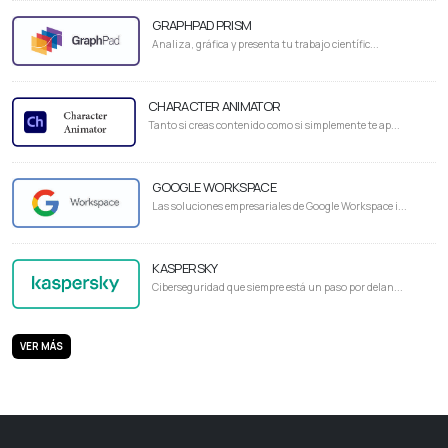
GRAPHPAD PRISM
Analiza, gráfica y presenta tu trabajo científic...
CHARACTER ANIMATOR
Tanto si creas contenido como si simplemente te ap...
GOOGLE WORKSPACE
Las soluciones empresariales de Google Workspace i...
KASPERSKY
Ciberseguridad que siempre está un paso por delan...
VER MÁS