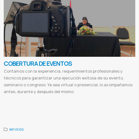
COBERTURA DE EVENTOS
Contamos con la experiencia, requerimientos profesionales y
técnicos para garantizar una ejecución exitosa de su evento,
seminario o congreso. Ya sea virtual o presencial, lo acompañamos
antes, durante y después del mismo.
Cobertura de eventos fotografía
Productora audiovisual argentina
Productoras audiovisuales buenos aires
Productora de videos
Productora audiovisual servicios
Servicio audiovisual
Productora audiovisual
Agencia
audiovisual
servicios