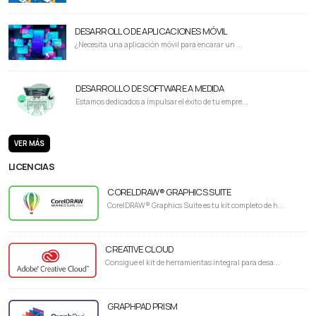
DESARROLLO DE APLICACIONES MÓVIL
¿Necesita una aplicación móvil para encarar un ...
DESARROLLO DE SOFTWARE A MEDIDA
Estamos dedicados a impulsar el éxito de tu empre...
VER MÁS
LICENCIAS
CORELDRAW® GRAPHICS SUITE
CorelDRAW® Graphics Suite es tu kit completo de h...
CREATIVE CLOUD
Consigue el kit de herramientas integral para desa...
GRAPHPAD PRISM