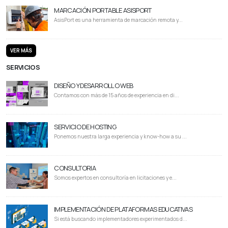
MARCACIÓN PORTABLE ASISPORT
AsisPort es una herramienta de marcación remota y...
VER MÁS
SERVICIOS
DISEÑO Y DESARROLLO WEB
Contamos con más de 15 años de experiencia en di...
SERVICIO DE HOSTING
Ponemos nuestra larga experiencia y know-how a su ...
CONSULTORIA
Somos expertos en consultoría en licitaciones y e...
IMPLEMENTACIÓN DE PLATAFORMAS EDUCATIVAS
Si está buscando implementadores experimentados d...