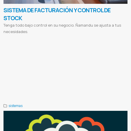
SISTEMA DE FACTURACIÓN Y CONTROL DE
STOCK
Tenga todo bajo control en su negocio. Ñamandu se ajusta a tus
necesidades.
Administración de Clientes
Compra de Productos
Facturacion electronica
Sistema de facturacion
Control de stock
Ventas de produtos on-line
Sistema para negocio
Sistema para empresas
Software de facturacion
Comprar sistema
de facturacion
Programa para control de bodega
Software para inventarios de almacen
Software para empresas
Programa para inventarios y ventas
Programa para control de ventas e inventarios
Facturacion
Control de stock
Topten
Top ten s r l
Laboratorios horvath
Horvath
Lady in red
Jdm
Jdm car shop
Reflexion
Reflexion libros y regalos
Intt
Intt
cosmeticos
Sistema para Despensas
Sistema para Boutiques
Sistema para Lavaderos
Sistema para Comedores
Sistema para Casa de repuestos
Sistema para Lavanderías
Sistema para Academias
Sistema para Publicitarias
Sistema para Bodegas
Sistema para Minimarkets
Sistema para Verdulerías
Sistema para Comercios
Programa para
control de bodega full
sistemas