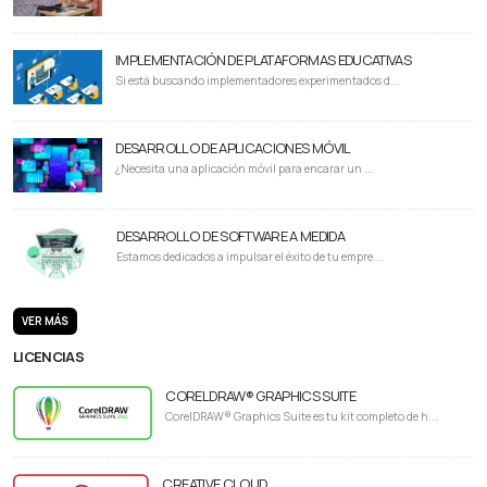
IMPLEMENTACIÓN DE PLATAFORMAS EDUCATIVAS
Si está buscando implementadores experimentados d...
DESARROLLO DE APLICACIONES MÓVIL
¿Necesita una aplicación móvil para encarar un ...
DESARROLLO DE SOFTWARE A MEDIDA
Estamos dedicados a impulsar el éxito de tu empre...
VER MÁS
LICENCIAS
CORELDRAW® GRAPHICS SUITE
CorelDRAW® Graphics Suite es tu kit completo de h...
CREATIVE CLOUD