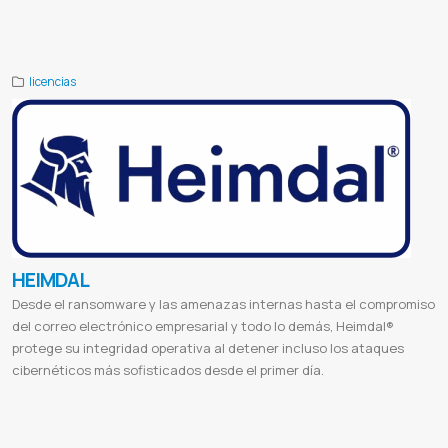
Toon boom harmony
Toon boom harmony descargar gratis
Toon boom harmony 22 download
Toon boom harmony precio
Toon boom harmony 20 descargar
Toon boom harmony estudiante
Toon boom storyboard
Animación toon boom paraguay
licencias
HEIMDAL
Desde el ransomware y las amenazas internas hasta el compromiso
del correo electrónico empresarial y todo lo demás, Heimdal®
protege su integridad operativa al detener incluso los ataques
cibernéticos más sofisticados desde el primer día.
Toon boom harmony
Toon boom harmony descargar gratis
Toon boom harmony 22 download
Toon boom harmony precio
Toon boom harmony 20 descargar
Toon boom harmony estudiante
Toon boom storyboard
Animación toon boom paraguay