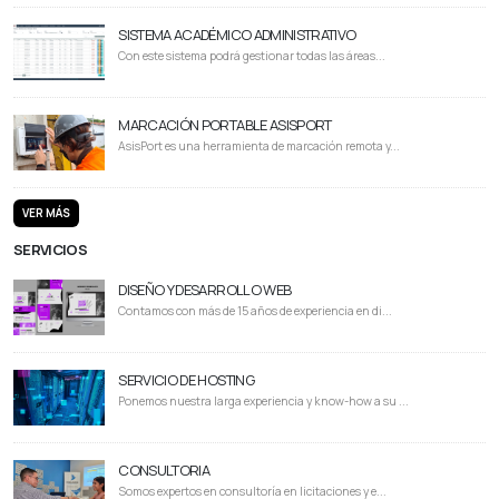
SISTEMA ACADÉMICO ADMINISTRATIVO
Con este sistema podrá gestionar todas las áreas...
MARCACIÓN PORTABLE ASISPORT
AsisPort es una herramienta de marcación remota y...
VER MÁS
SERVICIOS
DISEÑO Y DESARROLLO WEB
Contamos con más de 15 años de experiencia en di...
SERVICIO DE HOSTING
Ponemos nuestra larga experiencia y know-how a su ...
CONSULTORIA
Somos expertos en consultoría en licitaciones y e...