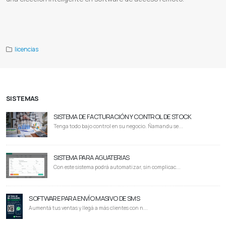
Descargar anydesk
Download anydesk
Anydesk online
Anydesk windows
Anydesk app
Como usar anydesk
Anydesk
mac
Anydesk free
Proveedor de anydesk
Anydesk paraguay
licencias
SISTEMAS
SISTEMA DE FACTURACIÓN Y CONTROL DE STOCK
Tenga todo bajo control en su negocio. Ñamandu se...
SISTEMA PARA AGUATERIAS
Con este sistema podrá automatizar, sin complicac...
SOFTWARE PARA ENVÍO MASIVO DE SMS
Aumentá tus ventas y llegá a más clientes con n...