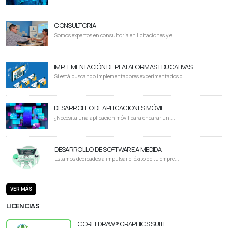
CONSULTORIA
Somos expertos en consultoría en licitaciones y e...
IMPLEMENTACIÓN DE PLATAFORMAS EDUCATIVAS
Si está buscando implementadores experimentados d...
DESARROLLO DE APLICACIONES MÓVIL
¿Necesita una aplicación móvil para encarar un ...
DESARROLLO DE SOFTWARE A MEDIDA
Estamos dedicados a impulsar el éxito de tu empre...
VER MÁS
LICENCIAS
CORELDRAW® GRAPHICS SUITE