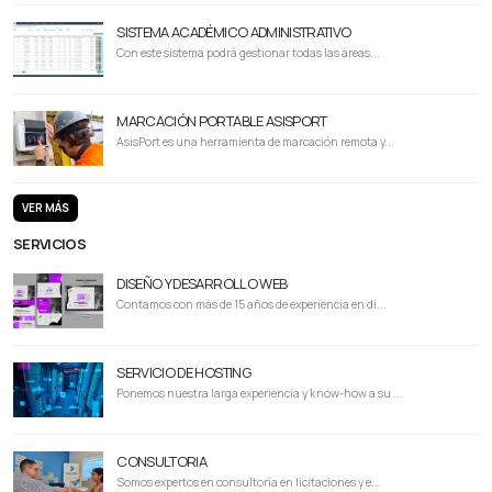
SISTEMA ACADÉMICO ADMINISTRATIVO
Con este sistema podrá gestionar todas las áreas...
MARCACIÓN PORTABLE ASISPORT
AsisPort es una herramienta de marcación remota y...
VER MÁS
SERVICIOS
DISEÑO Y DESARROLLO WEB
Contamos con más de 15 años de experiencia en di...
SERVICIO DE HOSTING
Ponemos nuestra larga experiencia y know-how a su ...
CONSULTORIA
Somos expertos en consultoría en licitaciones y e...