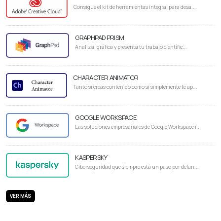
Consigue el kit de herramientas integral para desa...
GRAPHPAD PRISM
Analiza, gráfica y presenta tu trabajo científic...
CHARACTER ANIMATOR
Tanto si creas contenido como si simplemente te ap...
GOOGLE WORKSPACE
Las soluciones empresariales de Google Workspace i...
KASPERSKY
Ciberseguridad que siempre está un paso por delan...
VER MÁS