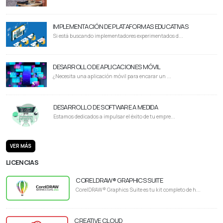
IMPLEMENTACIÓN DE PLATAFORMAS EDUCATIVAS
Si está buscando implementadores experimentados d...
DESARROLLO DE APLICACIONES MÓVIL
¿Necesita una aplicación móvil para encarar un ...
DESARROLLO DE SOFTWARE A MEDIDA
Estamos dedicados a impulsar el éxito de tu empre...
VER MÁS
LICENCIAS
CORELDRAW® GRAPHICS SUITE
CorelDRAW® Graphics Suite es tu kit completo de h...
CREATIVE CLOUD