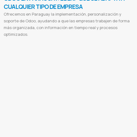
CUALQUIER TIPO DE EMPRESA
Ofrecemos en Paraguay la implementación, personalización y
soporte de Odoo, ayudando a que las empresas trabajen de forma
más organizada, con información en tiempo real y procesos
optimizados.
Odoo Paraguay
Implementación Odoo Paraguay
ERP en Paraguay
Sistema de gestión empresarial Paraguay
Consultoría
Odoo Paraguay
Software de gestión Paraguay
Integración Odoo Paraguay
Soporte Odoo Paraguay
Odoo ERP Paraguay
Facturación electrónica Paraguay
Odoo para pymes Paraguay
Soluciones empresariales Paraguay
Implementación Odoo
ERP para empresas
Sistema de gestión empresarial
Odoo ERP
Consultoría Odoo
Software de gestión
Integración
Odoo
Soporte Odoo
Personalización Odoo
Odoo para pymes
Odoo para grandes empresas
ERP flexible
Soluciones
empresariales Paraguay
Odoo facturación electrónica Paraguay
Odoo Community Paraguay
Odoo Enterprise Paraguay
Sistema de facturación en Paraguay
Facturación electrónica Odoo Paraguay
Sistema contable Paraguay
Software
contabilidad Paraguay
Gestión de inventario Paraguay
Gestión de compras Odoo Paraguay
Sistema de ventas Paraguay
CRM Odoo Paraguay
Gestión de clientes Odoo
ERP para pymes Paraguay
Odoo para grandes empresas Paraguay
Gestión de recursos humanos Odoo
Control de nómina Paraguay
Odoo planilla salarial Paraguay
Gestión de proyectos
Odoo Paraguay
Sistema de manufactura Paraguay
Producción Odoo Paraguay
Control de stock Paraguay
Sistema de
almacén Paraguay
Gestión de restaurantes Odoo Paraguay
POS Odoo Paraguay
Punto de venta Odoo Paraguay
Ecommerce Odoo Paraguay
Tienda online integrada Paraguay
Marketing digital Odoo Paraguay
Automatización de
marketing Odoo
Business intelligence Odoo Paraguay
Reportes contables Paraguay
Impuestos SET Odoo Paraguay
Odoo IVA Paraguay
Odoo IRACIS Paraguay
Odoo IRPC Paraguay
Odoo IMAGRO Paraguay
Odoo tributos Paraguay
Odoo