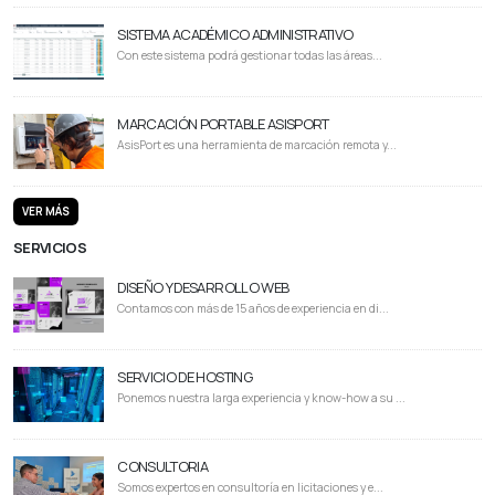
SISTEMA ACADÉMICO ADMINISTRATIVO
Con este sistema podrá gestionar todas las áreas...
MARCACIÓN PORTABLE ASISPORT
AsisPort es una herramienta de marcación remota y...
VER MÁS
SERVICIOS
DISEÑO Y DESARROLLO WEB
Contamos con más de 15 años de experiencia en di...
SERVICIO DE HOSTING
Ponemos nuestra larga experiencia y know-how a su ...
CONSULTORIA
Somos expertos en consultoría en licitaciones y e...