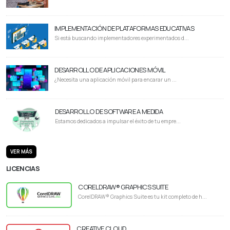
IMPLEMENTACIÓN DE PLATAFORMAS EDUCATIVAS
Si está buscando implementadores experimentados d...
DESARROLLO DE APLICACIONES MÓVIL
¿Necesita una aplicación móvil para encarar un ...
DESARROLLO DE SOFTWARE A MEDIDA
Estamos dedicados a impulsar el éxito de tu empre...
VER MÁS
LICENCIAS
CORELDRAW® GRAPHICS SUITE
CorelDRAW® Graphics Suite es tu kit completo de h...
CREATIVE CLOUD