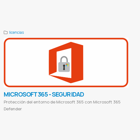
Microsoft azure
Microsoft azure login
Microsoft azure student
Microsoft azure precios
Microsoft teams
Microsoft
account
Microsoft store
Microsoft word
Microsoft office
Microsoft 365
Microsoft outlook
Microsoft rewards
Proveedor de microsoft
Microsoft paraguay
licencias
MICROSOFT 365 - SEGURIDAD
Protección del entorno de Microsoft 365 con Microsoft 365
Defender
Microsoft teams
Microsoft account
Microsoft store
Microsoft word
Microsoft office
Microsoft 365
Microsoft outlook
Microsoft rewards
Proveedor de microsoft
Microsoft paraguay
Office 365 login
Office 365 download
Microsoft office
gratis
Office 365 gratis
Outlook 365
Office 365 correo institucional