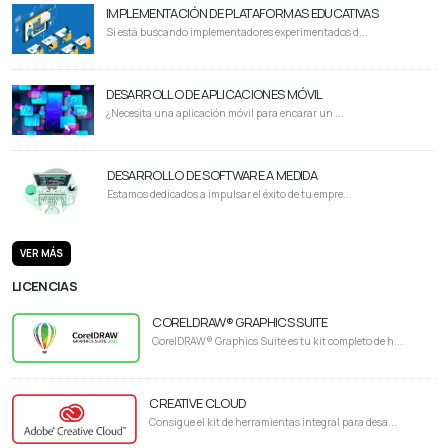
IMPLEMENTACIÓN DE PLATAFORMAS EDUCATIVAS
Si está buscando implementadores experimentados d...
DESARROLLO DE APLICACIONES MÓVIL
¿Necesita una aplicación móvil para encarar un ...
DESARROLLO DE SOFTWARE A MEDIDA
Estamos dedicados a impulsar el éxito de tu empre...
VER MÁS
LICENCIAS
CORELDRAW® GRAPHICS SUITE
CorelDRAW® Graphics Suite es tu kit completo de h...
CREATIVE CLOUD
Consigue el kit de herramientas integral para desa...