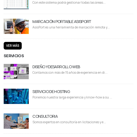
Con este sistema podrá gestionar todas las áreas...
MARCACIÓN PORTABLE ASISPORT
AsisPort es una herramienta de marcación remota y...
VER MÁS
SERVICIOS
DISEÑO Y DESARROLLO WEB
Contamos con más de 15 años de experiencia en di...
SERVICIO DE HOSTING
Ponemos nuestra larga experiencia y know-how a su ...
CONSULTORIA
Somos expertos en consultoría en licitaciones y e...