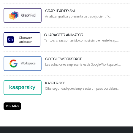
GRAPHPAD PRISM
Analiza, gráfica y presenta tu trabajo científic...
CHARACTER ANIMATOR
Tanto si creas contenido como si simplemente te ap...
GOOGLE WORKSPACE
Las soluciones empresariales de Google Workspace i...
KASPERSKY
Ciberseguridad que siempre está un paso por delan...
VER MÁS