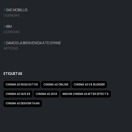
SAE MOBILUS
LICENCIAS
IBM
LICENCIAS
DAMOS LA BIENVENIDA A TD SYNNE
NOTICIAS
ETIQUETAS
CINEMA 4D REQUISITOS
CINEMA 4D ONLINE
CINEMA 4D VS BLENDER
CINEMA 4D QUE ES
CINEMA 4D 2023
MAXON CINEMA 4D AFTER EFFECTS
CINEMA 4D DESVENTAJAS