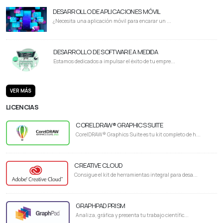
DESARROLLO DE APLICACIONES MÓVIL
¿Necesita una aplicación móvil para encarar un ...
DESARROLLO DE SOFTWARE A MEDIDA
Estamos dedicados a impulsar el éxito de tu empre...
VER MÁS
LICENCIAS
CORELDRAW® GRAPHICS SUITE
CorelDRAW® Graphics Suite es tu kit completo de h...
CREATIVE CLOUD
Consigue el kit de herramientas integral para desa...
GRAPHPAD PRISM
Analiza, gráfica y presenta tu trabajo científic...