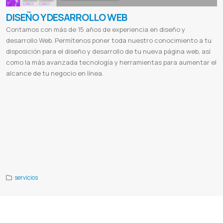
DISEÑO Y DESARROLLO WEB
Contamos con más de 15 años de experiencia en diseño y
desarrollo Web. Permítenos poner toda nuestro conocimiento a tu
disposición para el diseño y desarrollo de tu nueva página web, así
como la más avanzada tecnología y herramientas para aumentar el
alcance de tu negocio en línea.
Paginas webs
Desarrollo
Aplicacion web
Pagina web multiplataforma
Sitio web responsivo
Diseños html5
Crear
paginas webs
Seo en google
Sitio ecommerces
Tienda online
Ventas online
Sistema de facturacion
Control de stock
Certificados Digitales
Desarrollo de sitios web paraguay
Diseño web asuncion
Empresas de diseño grafico
Diseño
de pagina web en asuncion
Diseño web precio
Vender online en paraguay
Web services
Servidor de streaming
Diseño de páginas web gratis
Diseño web
Diseño de páginas web ejemplos
Diseño web profesional
Diseño de
páginas web carrera
Diferencia entre diseño web y desarrollo web
Tipos de diseño web
Para que sirve el diseño
web
Publicidad digital
El sol seguros
Valence
Valence lingerie
Cabildo
Cabildo paraguay
Etca
Ferreteria etca
servicios