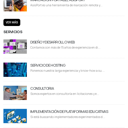
AsisPort es una herramienta de marcación remota y...
VER MÁS
SERVICIOS
DISEÑO Y DESARROLLO WEB
Contamos con más de 15 años de experiencia en di...
SERVICIO DE HOSTING
Ponemos nuestra larga experiencia y know-how a su ...
CONSULTORIA
Somos expertos en consultoría en licitaciones y e...
IMPLEMENTACIÓN DE PLATAFORMAS EDUCATIVAS
Si está buscando implementadores experimentados d...