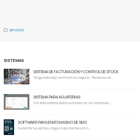
Consultoría pdf
Empresas de consultoría
Publicidad digital
Jica
Procard
Oei
Organizacion de estados
iberoamericanos
Ceamso
Centro de estudios ambientales sociales
Giz
Cooperacion alemana al desarrollo
servicios
SISTEMAS
SISTEMA DE FACTURACIÓN Y CONTROL DE STOCK
Tenga todo bajo control en su negocio. Ñamandu se...
SISTEMA PARA AGUATERIAS
Con este sistema podrá automatizar, sin complicac...
SOFTWARE PARA ENVÍO MASIVO DE SMS
Aumentá tus ventas y llegá a más clientes con n...