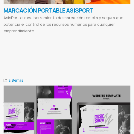
MARCACIÓN PORTABLE ASISPORT
AsisPort es una herramienta de marcación remota y segura que
potencia el control de los recursos humanos para cualquier
emprendimiento.
Control de entrada y salida de personal con huella digital
App para marcar hora de entrada y salida
Tarjetas para
marcar entrada y salida
Reloj para marcar entrada y salida
Marcar entrada y salida del trabajo en inglés
Entradas y
salidas de una empresa ejemplos
App control de asistencia laboral gratis
App para control de entrada y salida de
personal gratis
Publicidad digital
Rrhh
Recursos humanos
Sistema de recursos humanos
Recurso humano
Ucp
Universidad central del paraguay
sistemas