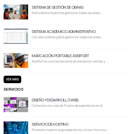
SISTEMA DE GESTIÓN DE OBRAS
Este sistema te permite gestionar todas las áreas...
SISTEMA ACADÉMICO ADMINISTRATIVO
Con este sistema podrá gestionar todas las áreas...
MARCACIÓN PORTABLE ASISPORT
AsisPort es una herramienta de marcación remota y...
VER MÁS
SERVICIOS
DISEÑO Y DESARROLLO WEB
Contamos con más de 15 años de experiencia en di...
SERVICIO DE HOSTING
Ponemos nuestra larga experiencia y know-how a su ...