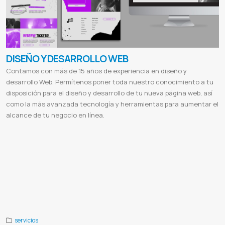
DISEÑO Y DESARROLLO WEB
Contamos con más de 15 años de experiencia en diseño y
desarrollo Web. Permítenos poner toda nuestro conocimiento a tu
disposición para el diseño y desarrollo de tu nueva página web, así
como la más avanzada tecnología y herramientas para aumentar el
alcance de tu negocio en línea.
Paginas webs
Desarrollo
Aplicacion web
Pagina web multiplataforma
Sitio web responsivo
Diseños html5
Crear
paginas webs
Seo en google
Sitio ecommerces
Tienda online
Ventas online
Sistema de facturacion
Control de stock
Certificados Digitales
Desarrollo de sitios web paraguay
Diseño web asuncion
Empresas de diseño grafico
Diseño
de pagina web en asuncion
Diseño web precio
Vender online en paraguay
Web services
Servidor de streaming
Diseño de páginas web gratis
Diseño web
Diseño de páginas web ejemplos
Diseño web profesional
Diseño de
páginas web carrera
Diferencia entre diseño web y desarrollo web
Tipos de diseño web
Para que sirve el diseño
web
Publicidad digital
El sol seguros
Valence
Valence lingerie
Cabildo
Cabildo paraguay
Etca
Ferreteria etca
servicios