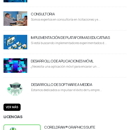
CONSULTORIA
Somos expertos en consultoría en licitaciones y e...
IMPLEMENTACIÓN DE PLATAFORMAS EDUCATIVAS
Si está buscando implementadores experimentados d...
DESARROLLO DE APLICACIONES MÓVIL
¿Necesita una aplicación móvil para encarar un ...
DESARROLLO DE SOFTWARE A MEDIDA
Estamos dedicados a impulsar el éxito de tu empre...
VER MÁS
LICENCIAS
CORELDRAW® GRAPHICS SUITE