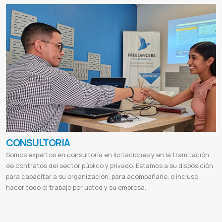
CONSULTORIA
Somos expertos en consultoría en licitaciones y en la tramitación
de contratos del sector público y privado. Estamos a su disposición
para capacitar a su organización, para acompañarle, o incluso
hacer todo el trabajo por usted y su empresa.
Invertir de paraguay
Consultoría en negocios
Aliados del Paraguay
Abrir una empresa en paraguay
Nuevo hub del
Cono Sur
Abrir oficinas en paraguay
Oportunidades de negocios en paraguay
Consultoría empresarial
Tipos de
consultoría
Consultoría de gestión
Consultoría psicológica
Consultoría ambiental
Consultoría especializada