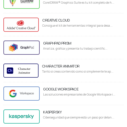
CorelDRAW® Graphics Suite es tu kit completo de h...
CREATIVE CLOUD
Consigue el kit de herramientas integral para desa...
GRAPHPAD PRISM
Analiza, gráfica y presenta tu trabajo científic...
CHARACTER ANIMATOR
Tanto si creas contenido como si simplemente te ap...
GOOGLE WORKSPACE
Las soluciones empresariales de Google Workspace i...
KASPERSKY
Ciberseguridad que siempre está un paso por delan...