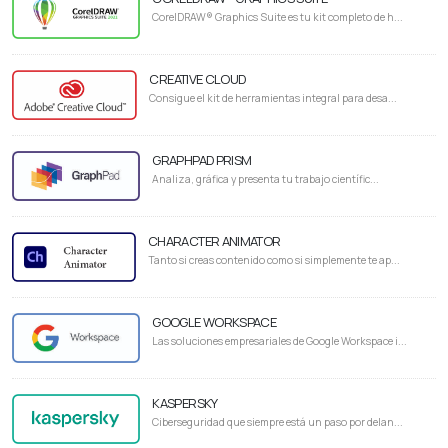
CorelDRAW® Graphics Suite es tu kit completo de h...
CREATIVE CLOUD
Consigue el kit de herramientas integral para desa...
GRAPHPAD PRISM
Analiza, gráfica y presenta tu trabajo científic...
CHARACTER ANIMATOR
Tanto si creas contenido como si simplemente te ap...
GOOGLE WORKSPACE
Las soluciones empresariales de Google Workspace i...
KASPERSKY
Ciberseguridad que siempre está un paso por delan...