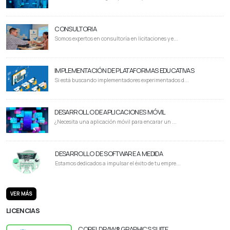
CONSULTORIA
Somos expertos en consultoría en licitaciones y e...
IMPLEMENTACIÓN DE PLATAFORMAS EDUCATIVAS
Si está buscando implementadores experimentados d...
DESARROLLO DE APLICACIONES MÓVIL
¿Necesita una aplicación móvil para encarar un ...
DESARROLLO DE SOFTWARE A MEDIDA
Estamos dedicados a impulsar el éxito de tu empre...
VER MÁS
LICENCIAS
CORELDRAW® GRAPHICS SUITE