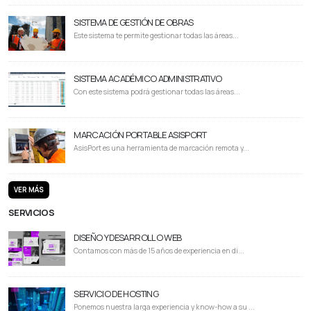
SISTEMA DE GESTIÓN DE OBRAS
Este sistema te permite gestionar todas las áreas...
SISTEMA ACADÉMICO ADMINISTRATIVO
Con este sistema podrá gestionar todas las áreas...
MARCACIÓN PORTABLE ASISPORT
AsisPort es una herramienta de marcación remota y...
VER MÁS
SERVICIOS
DISEÑO Y DESARROLLO WEB
Contamos con más de 15 años de experiencia en di...
SERVICIO DE HOSTING
Ponemos nuestra larga experiencia y know-how a su ...