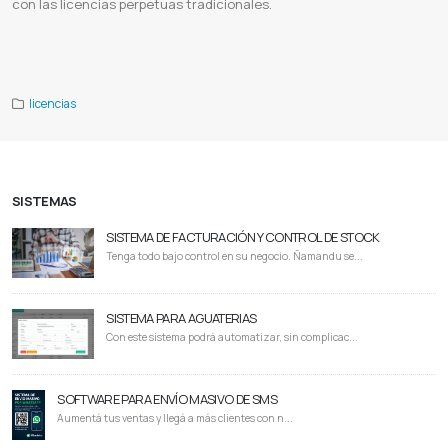
con las licencias perpetuas tradicionales.
Red giant software
Red giant trapcode suite
Red giant magic bullet suite
Red giant suite
Red giant particular
Red
giant star
Red giant id
Red giant paraguay
licencias
SISTEMAS
SISTEMA DE FACTURACIÓN Y CONTROL DE STOCK
Tenga todo bajo control en su negocio. Ñamandu se...
SISTEMA PARA AGUATERIAS
Con este sistema podrá automatizar, sin complicac...
SOFTWARE PARA ENVÍO MASIVO DE SMS
Aumentá tus ventas y llegá a más clientes con n...