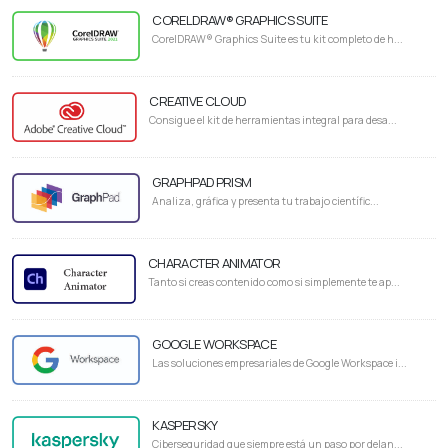
CORELDRAW® GRAPHICS SUITE
CorelDRAW® Graphics Suite es tu kit completo de h...
CREATIVE CLOUD
Consigue el kit de herramientas integral para desa...
GRAPHPAD PRISM
Analiza, gráfica y presenta tu trabajo científic...
CHARACTER ANIMATOR
Tanto si creas contenido como si simplemente te ap...
GOOGLE WORKSPACE
Las soluciones empresariales de Google Workspace i...
KASPERSKY
Ciberseguridad que siempre está un paso por delan...