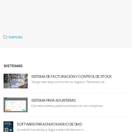
Adobe download
Adobe reader
Adobe acrobat
Adobe pdf
Adobe photoshop
Adobe stock
Adobe material
Adobe login
Proveedor de adobe
Adobe paraguay
Proveedor de photoshop
Proveedor de illustrator
Proveedor de lightroom
Proveedor de acrobat
Pago mensual adobe
Pago anual adobe
Adobe por mes
Photoshop mensual
Illustrator mensual
Photoshop anual
Illustrator anual
Comprar licencias adobe
licencias
SISTEMAS
SISTEMA DE FACTURACIÓN Y CONTROL DE STOCK
Tenga todo bajo control en su negocio. Ñamandu se...
SISTEMA PARA AGUATERIAS
Con este sistema podrá automatizar, sin complicac...
SOFTWARE PARA ENVÍO MASIVO DE SMS
Aumentá tus ventas y llegá a más clientes con n...