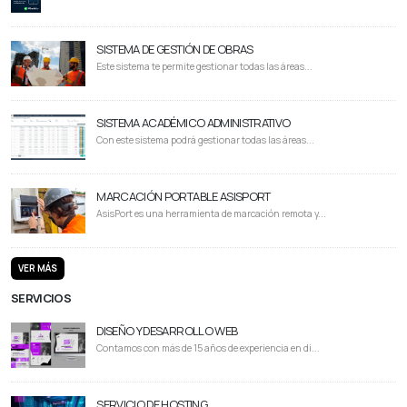
SISTEMA DE GESTIÓN DE OBRAS
Este sistema te permite gestionar todas las áreas...
SISTEMA ACADÉMICO ADMINISTRATIVO
Con este sistema podrá gestionar todas las áreas...
MARCACIÓN PORTABLE ASISPORT
AsisPort es una herramienta de marcación remota y...
VER MÁS
SERVICIOS
DISEÑO Y DESARROLLO WEB
Contamos con más de 15 años de experiencia en di...
SERVICIO DE HOSTING