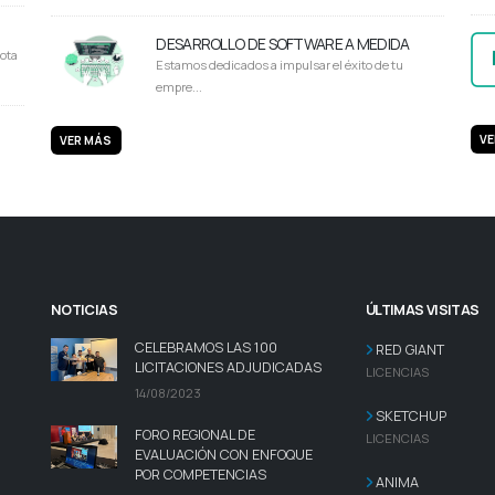
DESARROLLO DE SOFTWARE A MEDIDA
ota
Estamos dedicados a impulsar el éxito de tu
empre...
VE
VER MÁS
NOTICIAS
ÚLTIMAS VISITAS
CELEBRAMOS LAS 100
RED GIANT
LICITACIONES ADJUDICADAS
LICENCIAS
14/08/2023
SKETCHUP
FORO REGIONAL DE
LICENCIAS
EVALUACIÓN CON ENFOQUE
POR COMPETENCIAS
ANIMA