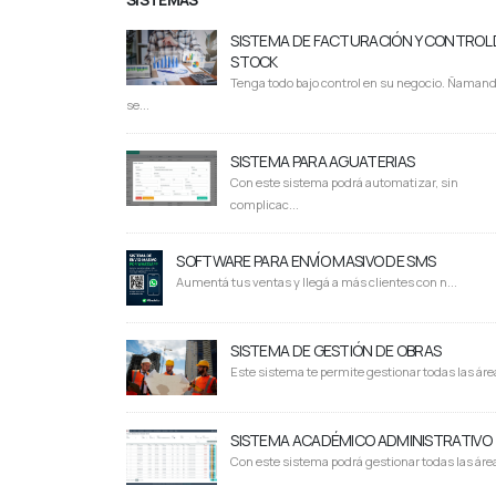
SISTEMA DE FACTURACIÓN Y CONTROL 
STOCK
Tenga todo bajo control en su negocio. Ñaman
se...
SISTEMA PARA AGUATERIAS
Con este sistema podrá automatizar, sin
complicac...
SOFTWARE PARA ENVÍO MASIVO DE SMS
Aumentá tus ventas y llegá a más clientes con n...
SISTEMA DE GESTIÓN DE OBRAS
Este sistema te permite gestionar todas las área
SISTEMA ACADÉMICO ADMINISTRATIVO
Con este sistema podrá gestionar todas las área