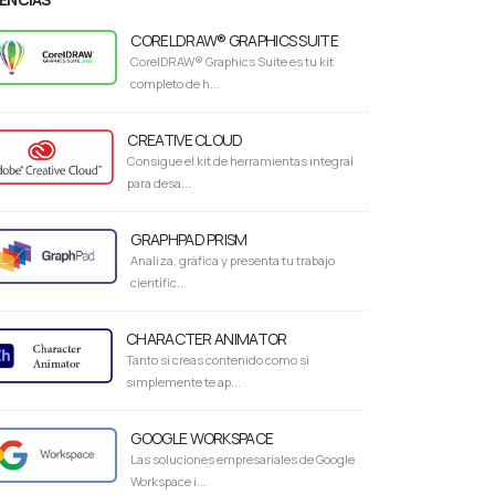
CORELDRAW® GRAPHICS SUITE
CorelDRAW® Graphics Suite es tu kit
completo de h...
CREATIVE CLOUD
Consigue el kit de herramientas integral
para desa...
GRAPHPAD PRISM
Analiza, gráfica y presenta tu trabajo
científic...
CHARACTER ANIMATOR
Tanto si creas contenido como si
simplemente te ap...
GOOGLE WORKSPACE
Las soluciones empresariales de Google
Workspace i...