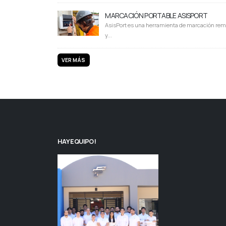
MARCACIÓN PORTABLE ASISPORT
AsisPort es una herramienta de marcación rem
y...
VER MÁS
HAY EQUIPO!