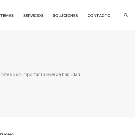
STEMAS
SERVICIOS
SOLUCIONES
CONTACTO
mites y sin importar tu nivel de habilidad.
Adobe paraguay
Proveedor de photoshop
Proveedor de illustrator
Proveedor de lightroom
rator anual
Comprar licencias adobe
CENCIAS