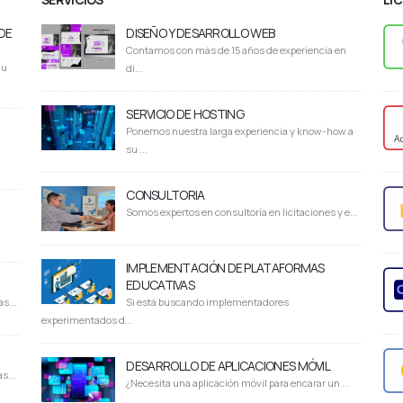
DE
DISEÑO Y DESARROLLO WEB
Contamos con más de 15 años de experiencia en
du
di...
SERVICIO DE HOSTING
Ponemos nuestra larga experiencia y know-how a
su ...
CONSULTORIA
Somos expertos en consultoría en licitaciones y e...
IMPLEMENTACIÓN DE PLATAFORMAS
EDUCATIVAS
s...
Si está buscando implementadores
experimentados d...
DESARROLLO DE APLICACIONES MÓVIL
s...
¿Necesita una aplicación móvil para encarar un ...