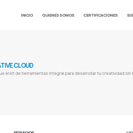
INICIO
QUIENES SOMOS
CERTIFICACIONES
SI
TIVE CLOUD
e el kit de herramientas integral para desarrollar tu creatividad sin lí
oad
Adobe reader
Adobe acrobat
Adobe pdf
Adobe photoshop
Adobe stock
Adobe material
Adobe login
Proveedor de adobe
acrobat
Pago mensual adobe
Pago anual adobe
Adobe por mes
Photoshop mensual
Illustrator mensual
Photoshop anual
Illust
SERVICIOS
LI