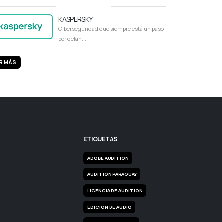
KASPERSKY
Ciberseguridad que siempre está un paso
por delan...
R MÁS
ETIQUETAS
ADOBE AUDITION
AUDITION PARAGUAY
LICENCIA DE AUDITION
EDICIÓN DE AUDIO