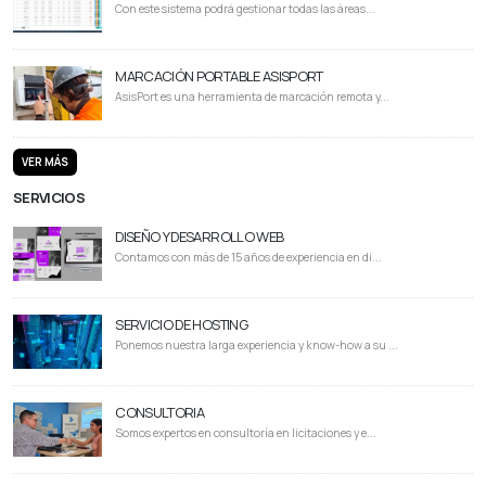
Con este sistema podrá gestionar todas las áreas...
MARCACIÓN PORTABLE ASISPORT
AsisPort es una herramienta de marcación remota y...
VER MÁS
SERVICIOS
DISEÑO Y DESARROLLO WEB
Contamos con más de 15 años de experiencia en di...
SERVICIO DE HOSTING
Ponemos nuestra larga experiencia y know-how a su ...
CONSULTORIA
Somos expertos en consultoría en licitaciones y e...