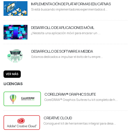
IMPLEMENTACIÓN DE PLATAFORMAS EDUCATIVAS
Si está buscando implementadores experimentados d...
DESARROLLO DE APLICACIONES MÓVIL
¿Necesita una aplicación móvil para encarar un ...
DESARROLLO DE SOFTWARE A MEDIDA
Estamos dedicados a impulsar el éxito de tu empre...
VER MÁS
LICENCIAS
CORELDRAW® GRAPHICS SUITE
CorelDRAW® Graphics Suite es tu kit completo de h...
CREATIVE CLOUD
Consigue el kit de herramientas integral para desa...