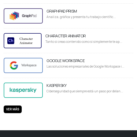
GRAPHPAD PRISM
Analiza, gráfica y presenta tu trabajo científic...
CHARACTER ANIMATOR
Tanto si creas contenido como si simplemente te ap...
GOOGLE WORKSPACE
Las soluciones empresariales de Google Workspace i...
KASPERSKY
Ciberseguridad que siempre está un paso por delan...
VER MÁS