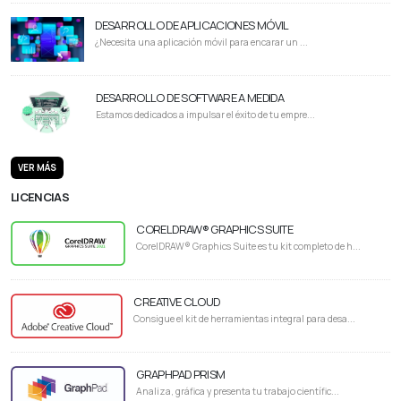
DESARROLLO DE APLICACIONES MÓVIL
¿Necesita una aplicación móvil para encarar un ...
DESARROLLO DE SOFTWARE A MEDIDA
Estamos dedicados a impulsar el éxito de tu empre...
VER MÁS
LICENCIAS
CORELDRAW® GRAPHICS SUITE
CorelDRAW® Graphics Suite es tu kit completo de h...
CREATIVE CLOUD
Consigue el kit de herramientas integral para desa...
GRAPHPAD PRISM
Analiza, gráfica y presenta tu trabajo científic...