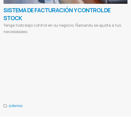
SISTEMA DE FACTURACIÓN Y CONTROL DE
STOCK
Tenga todo bajo control en su negocio. Ñamandu se ajusta a tus
necesidades.
Administración de Clientes
Compra de Productos
Facturacion electronica
Sistema de facturacion
Control de stock
Ventas de produtos on-line
Sistema para negocio
Sistema para empresas
Software de facturacion
Comprar sistema
de facturacion
Programa para control de bodega
Software para inventarios de almacen
Software para empresas
Programa para inventarios y ventas
Programa para control de ventas e inventarios
Facturacion
Control de stock
Topten
Top ten s r l
Laboratorios horvath
Horvath
Lady in red
Jdm
Jdm car shop
Reflexion
Reflexion libros y regalos
Intt
Intt
cosmeticos
Sistema para Despensas
Sistema para Boutiques
Sistema para Lavaderos
Sistema para Comedores
Sistema para Casa de repuestos
Sistema para Lavanderías
Sistema para Academias
Sistema para Publicitarias
Sistema para Bodegas
Sistema para Minimarkets
Sistema para Verdulerías
Sistema para Comercios
Programa para
control de bodega full
sistemas