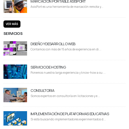
MARCACIÓN PORTABLE ASISPORT
AsisPort es una herramienta de marcación remota y...
VER MÁS
SERVICIOS
DISEÑO Y DESARROLLO WEB
Contamos con más de 15 años de experiencia en di...
SERVICIO DE HOSTING
Ponemos nuestra larga experiencia y know-how a su ...
CONSULTORIA
Somos expertos en consultoría en licitaciones y e...
IMPLEMENTACIÓN DE PLATAFORMAS EDUCATIVAS
Si está buscando implementadores experimentados d...