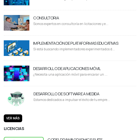
CONSULTORIA
Somos expertos en consultoría en licitaciones y e...
IMPLEMENTACIÓN DE PLATAFORMAS EDUCATIVAS
Si está buscando implementadores experimentados d...
DESARROLLO DE APLICACIONES MÓVIL
¿Necesita una aplicación móvil para encarar un ...
DESARROLLO DE SOFTWARE A MEDIDA
Estamos dedicados a impulsar el éxito de tu empre...
VER MÁS
LICENCIAS
CORELDRAW® GRAPHICS SUITE