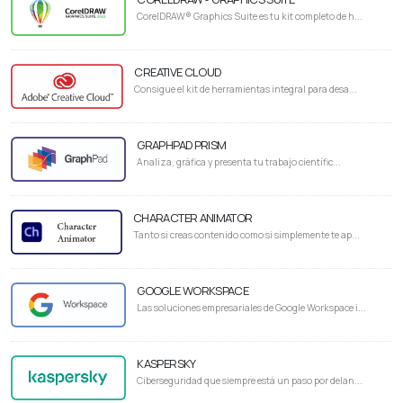
CorelDRAW® Graphics Suite es tu kit completo de h...
CREATIVE CLOUD
Consigue el kit de herramientas integral para desa...
GRAPHPAD PRISM
Analiza, gráfica y presenta tu trabajo científic...
CHARACTER ANIMATOR
Tanto si creas contenido como si simplemente te ap...
GOOGLE WORKSPACE
Las soluciones empresariales de Google Workspace i...
KASPERSKY
Ciberseguridad que siempre está un paso por delan...