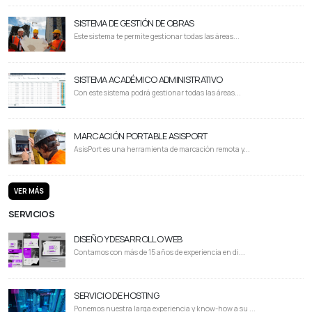
SISTEMA DE GESTIÓN DE OBRAS
Este sistema te permite gestionar todas las áreas...
SISTEMA ACADÉMICO ADMINISTRATIVO
Con este sistema podrá gestionar todas las áreas...
MARCACIÓN PORTABLE ASISPORT
AsisPort es una herramienta de marcación remota y...
VER MÁS
SERVICIOS
DISEÑO Y DESARROLLO WEB
Contamos con más de 15 años de experiencia en di...
SERVICIO DE HOSTING
Ponemos nuestra larga experiencia y know-how a su ...