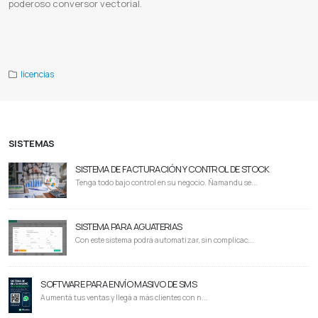
poderoso conversor vectorial.
Adobe Capture
Capture paraguay
Licencia de capture
Captura de Imágenes
Creación Visual
Herramienta de Diseño
Transformación de Fotos
licencias
SISTEMAS
SISTEMA DE FACTURACIÓN Y CONTROL DE STOCK
Tenga todo bajo control en su negocio. Ñamandu se...
SISTEMA PARA AGUATERIAS
Con este sistema podrá automatizar, sin complicac...
SOFTWARE PARA ENVÍO MASIVO DE SMS
Aumentá tus ventas y llegá a más clientes con n...