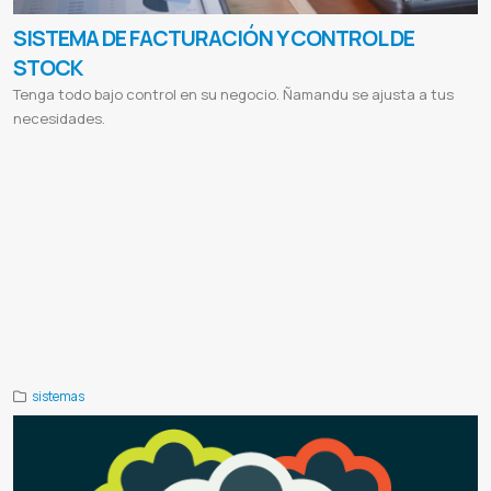
SISTEMA DE FACTURACIÓN Y CONTROL DE
STOCK
Tenga todo bajo control en su negocio. Ñamandu se ajusta a tus
necesidades.
Administración de Clientes
Compra de Productos
Facturacion electronica
Sistema de facturacion
Control de stock
Ventas de produtos on-line
Sistema para negocio
Sistema para empresas
Software de facturacion
Comprar sistema
de facturacion
Programa para control de bodega
Software para inventarios de almacen
Software para empresas
Programa para inventarios y ventas
Programa para control de ventas e inventarios
Facturacion
Control de stock
Topten
Top ten s r l
Laboratorios horvath
Horvath
Lady in red
Jdm
Jdm car shop
Reflexion
Reflexion libros y regalos
Intt
Intt
cosmeticos
Sistema para Despensas
Sistema para Boutiques
Sistema para Lavaderos
Sistema para Comedores
Sistema para Casa de repuestos
Sistema para Lavanderías
Sistema para Academias
Sistema para Publicitarias
Sistema para Bodegas
Sistema para Minimarkets
Sistema para Verdulerías
Sistema para Comercios
Programa para
control de bodega full
sistemas