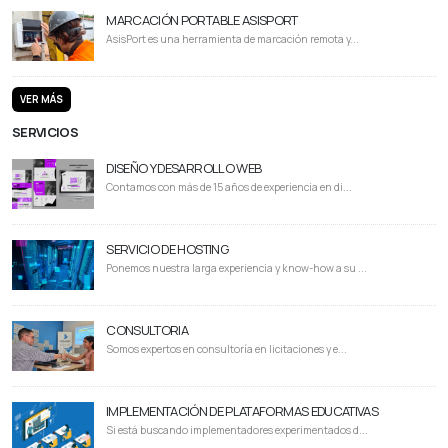
MARCACIÓN PORTABLE ASISPORT
AsisPort es una herramienta de marcación remota y...
VER MÁS
SERVICIOS
DISEÑO Y DESARROLLO WEB
Contamos con más de 15 años de experiencia en di...
SERVICIO DE HOSTING
Ponemos nuestra larga experiencia y know-how a su ...
CONSULTORIA
Somos expertos en consultoría en licitaciones y e...
IMPLEMENTACIÓN DE PLATAFORMAS EDUCATIVAS
Si está buscando implementadores experimentados d...