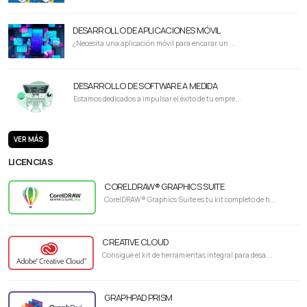
DESARROLLO DE APLICACIONES MÓVIL
¿Necesita una aplicación móvil para encarar un ...
DESARROLLO DE SOFTWARE A MEDIDA
Estamos dedicados a impulsar el éxito de tu empre...
VER MÁS
LICENCIAS
CORELDRAW® GRAPHICS SUITE
CorelDRAW® Graphics Suite es tu kit completo de h...
CREATIVE CLOUD
Consigue el kit de herramientas integral para desa...
GRAPHPAD PRISM