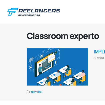
Classroom experto
IMPL
Si est
Consultoría e
zoom
Clases 
servicios