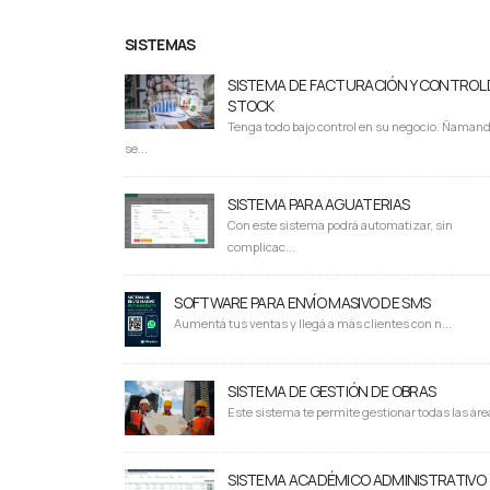
SISTEMAS
SISTEMA DE FACTURACIÓN Y CONTROL 
STOCK
Tenga todo bajo control en su negocio. Ñaman
se...
SISTEMA PARA AGUATERIAS
Con este sistema podrá automatizar, sin
complicac...
SOFTWARE PARA ENVÍO MASIVO DE SMS
Aumentá tus ventas y llegá a más clientes con n...
SISTEMA DE GESTIÓN DE OBRAS
Este sistema te permite gestionar todas las área
SISTEMA ACADÉMICO ADMINISTRATIVO