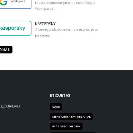
Las soluciones empresariales de Google
Workspace i...
KASPERSKY
Ciberseguridad que siempre está un paso
por delan...
R MÁS
ETIQUETAS
 SEGURIDAD
SAAS
MENSAJERÍA EMPRESARIAL
INTEGRACIÓN CRM