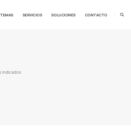
STEMAS
SERVICIOS
SOLUCIONES
CONTACTO
 indicados
 en linea
Clases Moodle
Clases classroom
Clases con videoconferencias
Clases con
he flex education model
Google meet
Clases semipresenciales
Videoconferencias