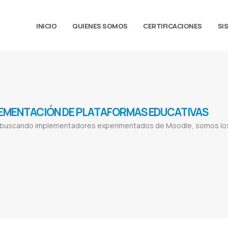
INICIO
QUIENES SOMOS
CERTIFICACIONES
SI
EMENTACIÓN DE PLATAFORMAS EDUCATIVAS
á buscando implementadores experimentados de Moodle, somos los
learning
Experto en moodle
Classroom experto
Plataforma virtual
Aula virtual
Educación a distancia
Eduación virtual
Clases
con google meet
Educación a distancia moodle
Distance education platform
Elearning
Webinar
Blended learning
B-learning
T