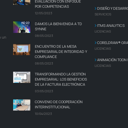
EVALUACIÓN CON ENFOQUE
POR COMPETENCIAS
DISEÑO Y DESARR
12/05/2023
SERVICIOS
DAMOS LA BIENVENIDA A TD
ITMS ANALYTICS
SYNNE
LICENCIAS
08/05/2023
n un
CORELDRAW® GRAP
ENCUENTRO DE LA MESA
LICENCIAS
EMPRESARIAL DE INTEGRIDAD Y
COMPLIANCE
ANIMACIÓN TOON
08/05/2023
LICENCIAS
TRANSFORMANDO LA GESTIÓN
EMPRESARIAL: LOS BENEFICIOS
DE LA FACTURA ELECTRÓNICA
03/05/2023
CONVENIO DE COOPERACIÓN
INTERINSTITUCIONAL
10/04/2023