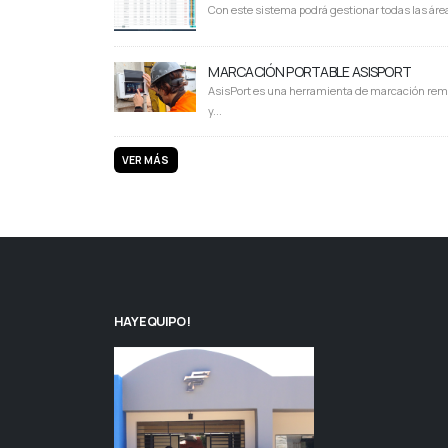
Con este sistema podrá gestionar todas las área
MARCACIÓN PORTABLE ASISPORT
AsisPort es una herramienta de marcación rem
y...
VER MÁS
HAY EQUIPO!