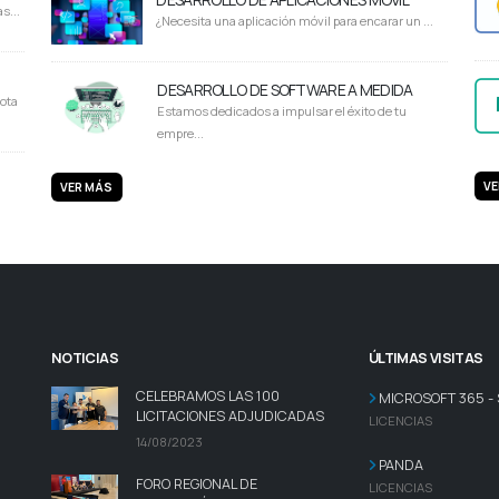
s...
¿Necesita una aplicación móvil para encarar un ...
DESARROLLO DE SOFTWARE A MEDIDA
ota
Estamos dedicados a impulsar el éxito de tu
empre...
VE
VER MÁS
NOTICIAS
ÚLTIMAS VISITAS
CELEBRAMOS LAS 100
MICROSOFT 365 -
LICITACIONES ADJUDICADAS
LICENCIAS
14/08/2023
PANDA
FORO REGIONAL DE
LICENCIAS