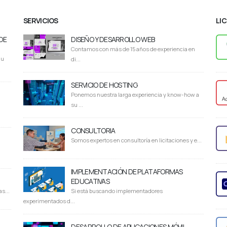
SERVICIOS
LI
DE
DISEÑO Y DESARROLLO WEB
Contamos con más de 15 años de experiencia en
du
di...
SERVICIO DE HOSTING
Ponemos nuestra larga experiencia y know-how a
su ...
CONSULTORIA
Somos expertos en consultoría en licitaciones y e...
IMPLEMENTACIÓN DE PLATAFORMAS
EDUCATIVAS
s...
Si está buscando implementadores
experimentados d...
DESARROLLO DE APLICACIONES MÓVIL