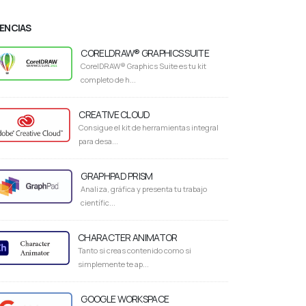
CENCIAS
CORELDRAW® GRAPHICS SUITE
CorelDRAW® Graphics Suite es tu kit
completo de h...
CREATIVE CLOUD
Consigue el kit de herramientas integral
para desa...
GRAPHPAD PRISM
Analiza, gráfica y presenta tu trabajo
científic...
CHARACTER ANIMATOR
Tanto si creas contenido como si
simplemente te ap...
GOOGLE WORKSPACE