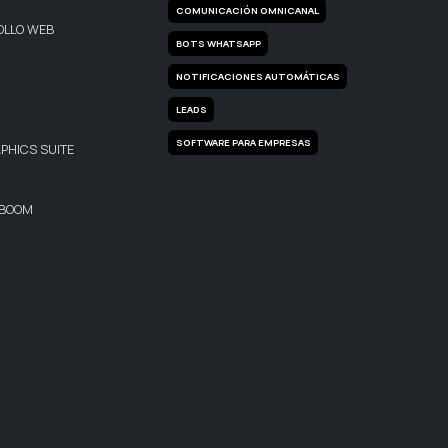
COMUNICACIÓN OMNICANAL
OLLO WEB
BOTS WHATSAPP
NOTIFICACIONES AUTOMÁTICAS
LEADS
SOFTWARE PARA EMPRESAS
HICS SUITE
 BOOM