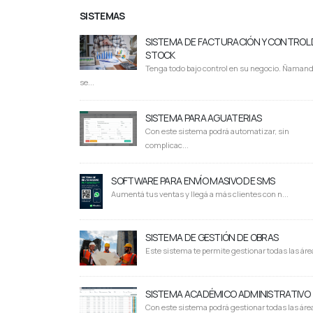
SISTEMAS
SISTEMA DE FACTURACIÓN Y CONTROL 
STOCK
Tenga todo bajo control en su negocio. Ñaman
se...
SISTEMA PARA AGUATERIAS
Con este sistema podrá automatizar, sin
complicac...
SOFTWARE PARA ENVÍO MASIVO DE SMS
Aumentá tus ventas y llegá a más clientes con n...
SISTEMA DE GESTIÓN DE OBRAS
Este sistema te permite gestionar todas las área
SISTEMA ACADÉMICO ADMINISTRATIVO
Con este sistema podrá gestionar todas las área