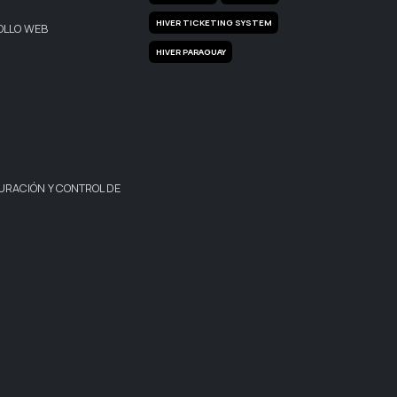
HIVER TICKETING SYSTEM
OLLO WEB
HIVER PARAGUAY
URACIÓN Y CONTROL DE