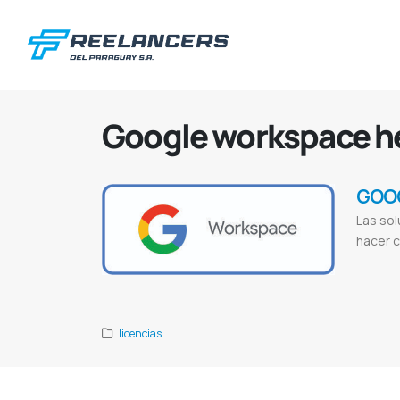
Google workspace h
GOO
Las sol
hacer c
Google works
Radio ñanduti
licencias