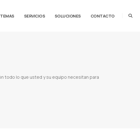
STEMAS
SERVICIOS
SOLUCIONES
CONTACTO
n todo lo que usted y su equipo necesitan para
inistrator
Google workspace pricing
Google suite
Google workspace health dashboard
ace paraguay
Comprar google workspace