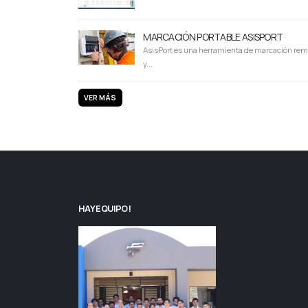
MARCACIÓN PORTABLE ASISPORT
AsisPort es una herramienta de marcación rem
y...
VER MÁS
HAY EQUIPO!