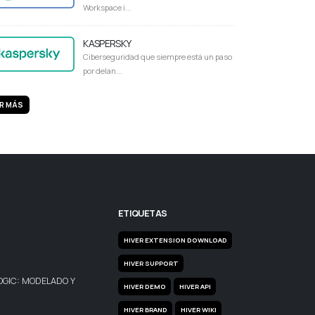
Workspace i...
KASPERSKY
Ciberseguridad que siempre está un paso
por delan...
R MÁS
ETIQUETAS
HIVER EXTENSION DOWNLOAD
HIVER SUPPORT
OGIC: MODELADO Y
HIVER DEMO
HIVER API
HIVER BRAND
HIVER WIKI