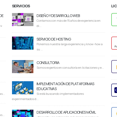
SERVICIOS
LI
DE
DISEÑO Y DESARROLLO WEB
Contamos con más de 15 años de experiencia en
du
di...
SERVICIO DE HOSTING
Ponemos nuestra larga experiencia y know-how a
su ...
CONSULTORIA
Somos expertos en consultoría en licitaciones y e...
IMPLEMENTACIÓN DE PLATAFORMAS
EDUCATIVAS
s...
Si está buscando implementadores
experimentados d...
DESARROLLO DE APLICACIONES MÓVIL
s...