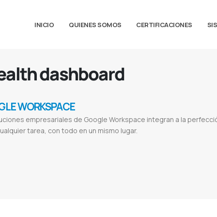
INICIO
QUIENES SOMOS
CERTIFICACIONES
SI
ealth dashboard
GLE WORKSPACE
uciones empresariales de Google Workspace integran a la perfecció
ualquier tarea, con todo en un mismo lugar.
pace login
Google workspace gratis
Google workspace for education
Google workspace para que sirve
Google workspace adm
ñanduti fm
Diario ñanduti
ñanduti digital
Galeria guarani
Galeria guarani sa
Proveedor de google workspace
Google worksp