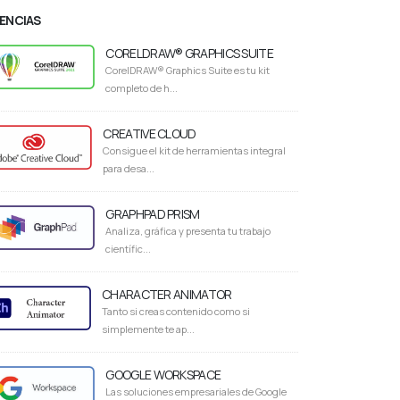
CENCIAS
CORELDRAW® GRAPHICS SUITE
CorelDRAW® Graphics Suite es tu kit
completo de h...
CREATIVE CLOUD
Consigue el kit de herramientas integral
para desa...
GRAPHPAD PRISM
Analiza, gráfica y presenta tu trabajo
científic...
CHARACTER ANIMATOR
Tanto si creas contenido como si
simplemente te ap...
GOOGLE WORKSPACE
Las soluciones empresariales de Google