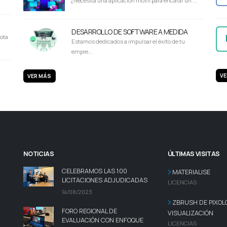
¿Necesita una aplicación móvil para encarar un ...
DESARROLLO DE SOFTWARE A MEDIDA
ota
Estamos dedicados a impulsar el éxito de tu
empre...
VE
VER MÁS
NOTICIAS
ÚLTIMAS VISITAS
CELEBRAMOS LAS 100
MATERIALISE
LICITACIONES ADJUDICADAS
LICENCIAS
14/08/2023
ZBRUSH DE PIXOL
FORO REGIONAL DE
VISUALIZACIÓN
EVALUACIÓN CON ENFOQUE
LICENCIAS