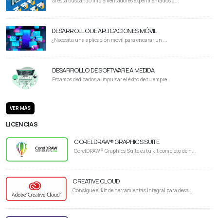
Si está buscando implementadores experimentados d...
DESARROLLO DE APLICACIONES MÓVIL
¿Necesita una aplicación móvil para encarar un ...
DESARROLLO DE SOFTWARE A MEDIDA
Estamos dedicados a impulsar el éxito de tu empre...
VER MÁS
LICENCIAS
CORELDRAW® GRAPHICS SUITE
CorelDRAW® Graphics Suite es tu kit completo de h...
CREATIVE CLOUD
Consigue el kit de herramientas integral para desa...