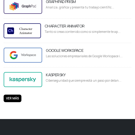
GRAPHPAD PRISM
Analiza, gráfica y presenta tu trabajo científic...
CHARACTER ANIMATOR
Tanto si creas contenido como si simplemente te ap...
GOOGLE WORKSPACE
Las soluciones empresariales de Google Workspace i...
KASPERSKY
Ciberseguridad que siempre está un paso por delan...
VER MÁS