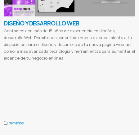
DISEÑO Y DESARROLLO WEB
Contamos con más de 15 años de experiencia en diseño y
desarrollo Web. Permítenos poner toda nuestro conocimiento a tu
disposición para el diseño y desarrollo de tu nueva página web, así
como la más avanzada tecnología y herramientas para aumentar el
alcance de tu negocio en línea.
Paginas webs
Desarrollo
Aplicacion web
Pagina web multiplataforma
Sitio web responsivo
Diseños html5
Crear
paginas webs
Seo en google
Sitio ecommerces
Tienda online
Ventas online
Sistema de facturacion
Control de stock
Certificados Digitales
Desarrollo de sitios web paraguay
Diseño web asuncion
Empresas de diseño grafico
Diseño
de pagina web en asuncion
Diseño web precio
Vender online en paraguay
Web services
Servidor de streaming
Diseño de páginas web gratis
Diseño web
Diseño de páginas web ejemplos
Diseño web profesional
Diseño de
páginas web carrera
Diferencia entre diseño web y desarrollo web
Tipos de diseño web
Para que sirve el diseño
web
Publicidad digital
El sol seguros
Valence
Valence lingerie
Cabildo
Cabildo paraguay
Etca
Ferreteria etca
servicios