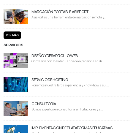
MARCACIÓN PORTABLE ASISPORT
AsisPort es una herramienta de marcación remota y...
VER MÁS
SERVICIOS
DISEÑO Y DESARROLLO WEB
Contamos con más de 15 años de experiencia en di...
SERVICIO DE HOSTING
Ponemos nuestra larga experiencia y know-how a su ...
CONSULTORIA
Somos expertos en consultoría en licitaciones y e...
IMPLEMENTACIÓN DE PLATAFORMAS EDUCATIVAS