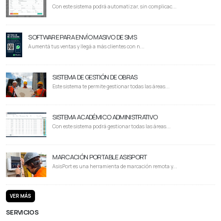
Con este sistema podrá automatizar, sin complicac...
SOFTWARE PARA ENVÍO MASIVO DE SMS
Aumentá tus ventas y llegá a más clientes con n...
SISTEMA DE GESTIÓN DE OBRAS
Este sistema te permite gestionar todas las áreas...
SISTEMA ACADÉMICO ADMINISTRATIVO
Con este sistema podrá gestionar todas las áreas...
MARCACIÓN PORTABLE ASISPORT
AsisPort es una herramienta de marcación remota y...
VER MÁS
SERVICIOS