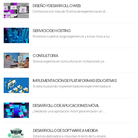
DISEÑO Y DESARROLLO WEB
Contamos con más de 15 años de experiencia en di...
SERVICIO DE HOSTING
Ponemos nuestra larga experiencia y know-how a su ...
CONSULTORIA
Somos expertos en consultoría en licitaciones y e...
IMPLEMENTACIÓN DE PLATAFORMAS EDUCATIVAS
Si está buscando implementadores experimentados d...
DESARROLLO DE APLICACIONES MÓVIL
¿Necesita una aplicación móvil para encarar un ...
DESARROLLO DE SOFTWARE A MEDIDA
Estamos dedicados a impulsar el éxito de tu empre...