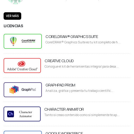
VER MÁS
LICENCIAS
CORELDRAW® GRAPHICS SUITE
CorelDRAW® Graphics Suite es tu kit completo de h...
CREATIVE CLOUD
Consigue el kit de herramientas integral para desa...
GRAPHPAD PRISM
Analiza, gráfica y presenta tu trabajo científic...
CHARACTER ANIMATOR
Tanto si creas contenido como si simplemente te ap...
GOOGLE WORKSPACE