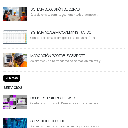
SISTEMA DE GESTIÓN DE OBRAS
Este sistema te permite gestionar todas las áreas...
SISTEMA ACADÉMICO ADMINISTRATIVO
Con este sistema podrá gestionar todas las áreas...
MARCACIÓN PORTABLE ASISPORT
AsisPort es una herramienta de marcación remota y...
VER MÁS
SERVICIOS
DISEÑO Y DESARROLLO WEB
Contamos con más de 15 años de experiencia en di...
SERVICIO DE HOSTING
Ponemos nuestra larga experiencia y know-how a su ...