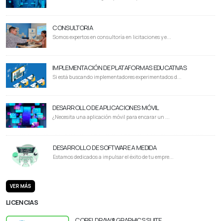
CONSULTORIA
Somos expertos en consultoría en licitaciones y e...
IMPLEMENTACIÓN DE PLATAFORMAS EDUCATIVAS
Si está buscando implementadores experimentados d...
DESARROLLO DE APLICACIONES MÓVIL
¿Necesita una aplicación móvil para encarar un ...
DESARROLLO DE SOFTWARE A MEDIDA
Estamos dedicados a impulsar el éxito de tu empre...
VER MÁS
LICENCIAS
CORELDRAW® GRAPHICS SUITE