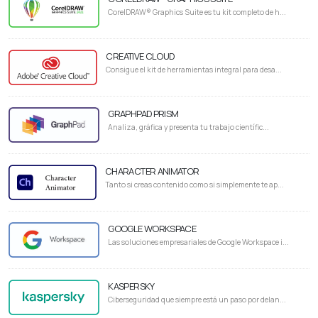
CorelDRAW® Graphics Suite es tu kit completo de h...
CREATIVE CLOUD
Consigue el kit de herramientas integral para desa...
GRAPHPAD PRISM
Analiza, gráfica y presenta tu trabajo científic...
CHARACTER ANIMATOR
Tanto si creas contenido como si simplemente te ap...
GOOGLE WORKSPACE
Las soluciones empresariales de Google Workspace i...
KASPERSKY
Ciberseguridad que siempre está un paso por delan...