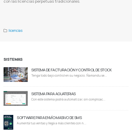
con las licencias perpetuas tradicionales.
Red giant software
Red giant trapcode suite
Red giant magic bullet suite
Red giant suite
Red giant particular
Red
giant star
Red giant id
Red giant paraguay
licencias
SISTEMAS
SISTEMA DE FACTURACIÓN Y CONTROL DE STOCK
Tenga todo bajo control en su negocio. Ñamandu se...
SISTEMA PARA AGUATERIAS
Con este sistema podrá automatizar, sin complicac...
SOFTWARE PARA ENVÍO MASIVO DE SMS
Aumentá tus ventas y llegá a más clientes con n...