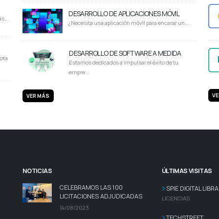
DESARROLLO DE APLICACIONES MÓVIL
s...
¿Necesita una aplicación móvil para encarar un ...
DESARROLLO DE SOFTWARE A MEDIDA
ota
Estamos dedicados a impulsar el éxito de tu
empre...
VE
VER MÁS
NOTICIAS
ÚLTIMAS VISITAS
CELEBRAMOS LAS 100
SPIE DIGITAL LIBR
LICITACIONES ADJUDICADAS
LICENCIAS
14/08/2023
TECHSTREET