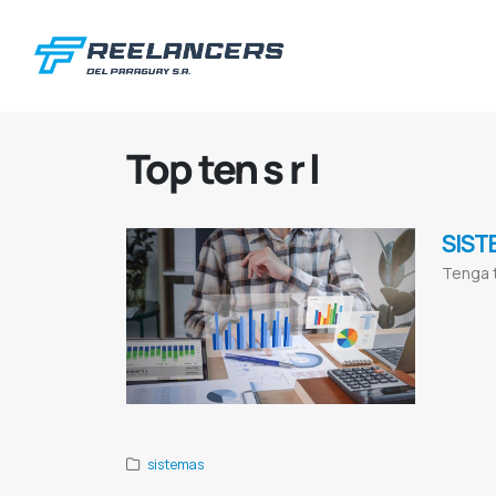
Top ten s r l
SIST
Tenga t
Administraci
sistema de fa
Topten
Top te
Comedores
S
Programa para
sistemas