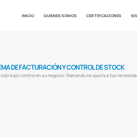
INICIO
QUIENES SOMOS
CERTIFICACIONES
SI
EMA DE FACTURACIÓN Y CONTROL DE STOCK
odo bajo control en su negocio. Ñamandu se ajusta a tus necesida
ón de Clientes
Compra de Productos
Facturacion electronica
Sistema de facturacion
Control de stock
Ventas de produtos on
cturacion
Programa para control de bodega
Software para inventarios de almacen
Software para empresas
Programa para inve
n s r l
Laboratorios horvath
Horvath
Lady in red
Jdm
Jdm car shop
Reflexion
Reflexion libros y regalos
Intt
Intt cosmeticos
istema para Casa de repuestos
Sistema para Lavanderías
Sistema para Academias
Sistema para Publicitarias
Sistema par
 control de bodega full