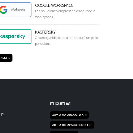
GOOGLE WORKSPACE
Las soluciones empresariales de Google
Workspace i...
KASPERSKY
Ciberseguridad que siempre está un paso
por delan...
R MÁS
ETIQUETAS
ARY
ASTM COMPASS LOGIN
ASTM COMPASS REGISTER