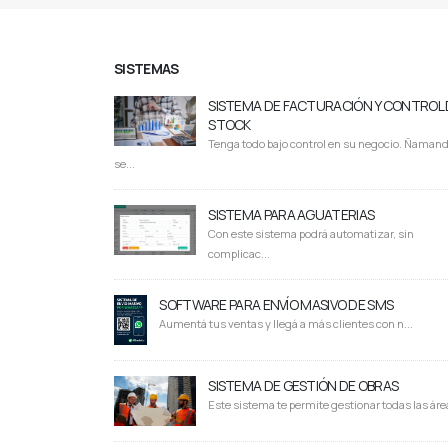
SISTEMAS
SISTEMA DE FACTURACIÓN Y CONTROL 
STOCK
Tenga todo bajo control en su negocio. Ñaman
se...
SISTEMA PARA AGUATERIAS
Con este sistema podrá automatizar, sin
complicac...
SOFTWARE PARA ENVÍO MASIVO DE SMS
Aumentá tus ventas y llegá a más clientes con n...
SISTEMA DE GESTIÓN DE OBRAS
Este sistema te permite gestionar todas las área