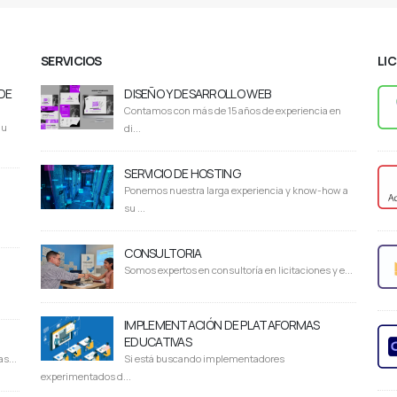
SERVICIOS
LI
DE
DISEÑO Y DESARROLLO WEB
Contamos con más de 15 años de experiencia en
du
di...
SERVICIO DE HOSTING
Ponemos nuestra larga experiencia y know-how a
su ...
CONSULTORIA
Somos expertos en consultoría en licitaciones y e...
IMPLEMENTACIÓN DE PLATAFORMAS
EDUCATIVAS
s...
Si está buscando implementadores
experimentados d...