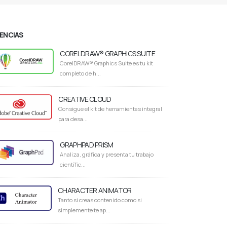
CENCIAS
CORELDRAW® GRAPHICS SUITE
CorelDRAW® Graphics Suite es tu kit
completo de h...
CREATIVE CLOUD
Consigue el kit de herramientas integral
para desa...
GRAPHPAD PRISM
Analiza, gráfica y presenta tu trabajo
científic...
CHARACTER ANIMATOR
Tanto si creas contenido como si
simplemente te ap...