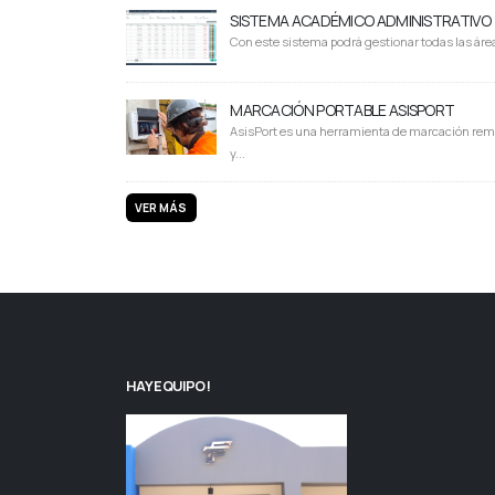
SISTEMA ACADÉMICO ADMINISTRATIVO
Con este sistema podrá gestionar todas las área
MARCACIÓN PORTABLE ASISPORT
AsisPort es una herramienta de marcación rem
y...
VER MÁS
HAY EQUIPO!