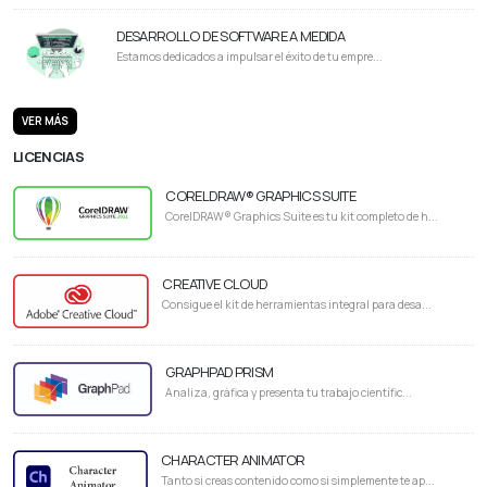
DESARROLLO DE SOFTWARE A MEDIDA
Estamos dedicados a impulsar el éxito de tu empre...
VER MÁS
LICENCIAS
CORELDRAW® GRAPHICS SUITE
CorelDRAW® Graphics Suite es tu kit completo de h...
CREATIVE CLOUD
Consigue el kit de herramientas integral para desa...
GRAPHPAD PRISM
Analiza, gráfica y presenta tu trabajo científic...
CHARACTER ANIMATOR
Tanto si creas contenido como si simplemente te ap...