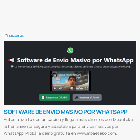
pagopar
Cobrar con bancard
Pagar con bancard
Cobrar con tarjeta de credito
Integrar pago con tarjeta de credito
Facturacion de servicios
Control de clientes
Manejo de agua potable
Agua potable
Junta de saneamiento
Reporte a
ersan
Sistemas para aguateria
Facturacion
Gestion
Videos
Demo de sistema
sistemas
SOFTWARE DE ENVÍO MASIVO POR WHATSAPP
Automatizá tu comunicación y llegá a más clientes con Mbaeteko,
la herramienta segura y adaptable para envíos masivos por
WhatsApp. Probá la demo gratuita en www.mbaeteko.com.