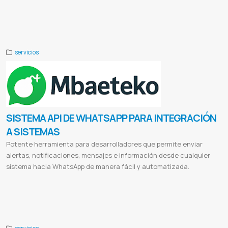
Diseño de páginas web gratis
Diseño web
Diseño de páginas web ejemplos
Diseño web profesional
Diseño de
páginas web carrera
Diferencia entre diseño web y desarrollo web
Tipos de diseño web
Para que sirve el diseño
web
Publicidad digital
El sol seguros
Valence
Valence lingerie
Cabildo
Cabildo paraguay
Etca
Ferreteria etca
servicios
SISTEMA API DE WHATSAPP PARA INTEGRACIÓN
A SISTEMAS
Potente herramienta para desarrolladores que permite enviar
alertas, notificaciones, mensajes e información desde cualquier
sistema hacia WhatsApp de manera fácil y automatizada.
API WhatsApp
Integración WhatsApp
Envío mensajes WhatsApp
WhatsApp para desarrolladores
Automatización
WhatsApp
Notificaciones WhatsApp
Alertas WhatsApp
Facturación WhatsApp
Manual API WhatsApp
Programadores
WhatsApp
Sistemas integrados WhatsApp