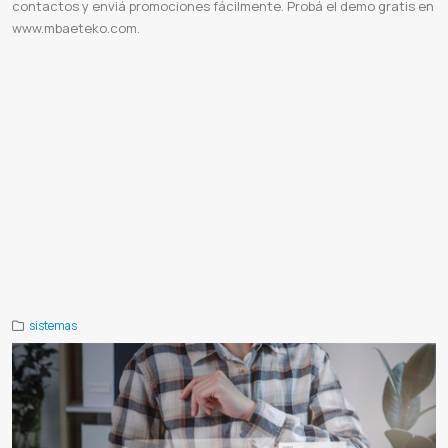
contactos y enviá promociones fácilmente. Probá el demo gratis en
www.mbaeteko.com.
Envio sms
Envio masivo sms
Alertas mensaje de texto
Como enviar sms desde la pc
Ofrecer productos por sms
Enviar alertas sms
Programar envios de sms
Servidor sms
Servidor smtp
Marketing paraguay
Consultoras de
marketing en paraguay
Envio masivo whatsapp
Sistema de envío masivo por WhatsApp
Software envío masivo
WhatsApp
Vender más por WhatsApp
Marketing digital WhatsApp
Campañas de WhatsApp
Automatización de
mensajes
Aumentar ventas online
Promociones WhatsApp
Herramientas de marketing
Mbaeteko
Enviar mensajes
masivos por WhatsApp gratis
Enviar mensajes masivos por WhatsApp desde Excel gratis
Extensiones para enviar
WhatsApp masivos gratis
App para enviar mensajes masivos por WhatsApp
Enviar mensajes masivos por WhatsApp
Business
Programa para enviar WhatsApp masivos gratis desde PC
Como enviar mensajes masivos por WhatsApp
Business gratis
Como enviar mensajes masivos por WhatsApp web
API WhatsApp
Integración WhatsApp
Envío
mensajes WhatsApp
WhatsApp para desarrolladores
Automatización WhatsApp
Notificaciones WhatsApp
Alertas
WhatsApp
Facturación WhatsApp
Manual API WhatsApp
Programadores WhatsApp
Sistemas integrados WhatsApp
sistemas