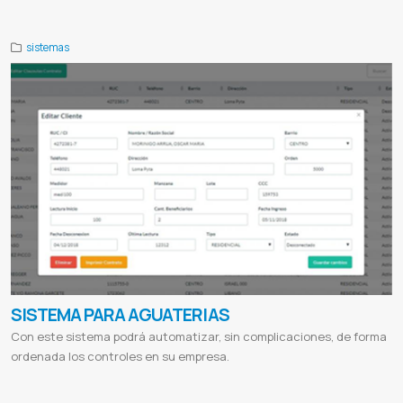
sistemas
SISTEMA PARA AGUATERIAS
Con este sistema podrá automatizar, sin complicaciones, de forma
ordenada los controles en su empresa.
Sistemas informaticos paraguay
Sistema de facturacion
Control para aguaterias
Control de errssan e iva
Sistema de
cobranza
Reporte de estado de cuentas
Erssan
Sistema servicios sanitarios
Sistema prestadores
Integracion