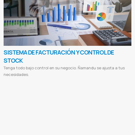
SISTEMA DE FACTURACIÓN Y CONTROL DE
STOCK
Tenga todo bajo control en su negocio. Ñamandu se ajusta a tus
necesidades.
Administración de Clientes
Compra de Productos
Facturacion electronica
Sistema de facturacion
Control de stock
Ventas de produtos on-line
Sistema para negocio
Sistema para empresas
Software de facturacion
Comprar sistema
de facturacion
Programa para control de bodega
Software para inventarios de almacen
Software para empresas
Programa para inventarios y ventas
Programa para control de ventas e inventarios
Facturacion
Control de stock
Topten
Top ten s r l
Laboratorios horvath
Horvath
Lady in red
Jdm
Jdm car shop
Reflexion
Reflexion libros y regalos
Intt
Intt
cosmeticos
Sistema para Despensas
Sistema para Boutiques
Sistema para Lavaderos
Sistema para Comedores
Sistema para Casa de repuestos
Sistema para Lavanderías
Sistema para Academias
Sistema para Publicitarias
Sistema para Bodegas
Sistema para Minimarkets
Sistema para Verdulerías
Sistema para Comercios
Programa para
control de bodega full