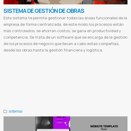
SISTEMA DE GESTIÓN DE OBRAS
Este sistema te permite gestionar todas las áreas funcionales de la
empresa de forma centralizada, de este modo los procesos están
más controlados, se ahorran costos, se gana en productividad y
competencia. Se trata de un software que se encarga de la gestión
de los procesos de negocio que llevan a cabo estas compañías,
desde las obras hasta la gestión financiera y logística.
Control y gestion de obras
Sistema de presupuestos
Sistema para constructoras
Software para constructora
Control
de procesesos
Sistema para obras
Costos y analisis
Computo metricos
Manejo de clientes y obras
Calculo de
casas
Obras
Construccion
Sistema de construccion de casas
Calculo de computo metrico
Software para
presupuestos de obra
Programa para realizar presupuestos de construccion
Programa para calcular costos de
construccion
Software para control de presupuestos
Ppo obras públicas
Gde
Sistema sgo
Proyectos de obras
públicas
Sistema de gestión de proyectos
Codigo sippe
Sistema de gestión documental
Dirección nacional de
gestión de obras
Gestion
Facturacion
sistemas