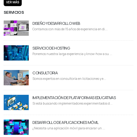
VER MÁS
SERVICIOS
DISEÑO Y DESARROLLO WEB
Contamos con más de 15 años de experiencia en di...
SERVICIO DE HOSTING
Ponemos nuestra larga experiencia y know-how a su ...
CONSULTORIA
Somos expertos en consultoría en licitaciones y e...
IMPLEMENTACIÓN DE PLATAFORMAS EDUCATIVAS
Si está buscando implementadores experimentados d...
DESARROLLO DE APLICACIONES MÓVIL
¿Necesita una aplicación móvil para encarar un ...