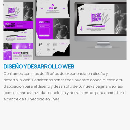
DISEÑO Y DESARROLLO WEB
Contamos con más de 15 años de experiencia en diseño y
desarrollo Web. Permítenos poner toda nuestro conocimiento a tu
disposición para el diseño y desarrollo de tu nueva página web, así
como la más avanzada tecnología y herramientas para aumentar el
alcance de tu negocio en línea.
Paginas webs
Desarrollo
Aplicacion web
Pagina web multiplataforma
Sitio web responsivo
Diseños html5
Crear
paginas webs
Seo en google
Sitio ecommerces
Tienda online
Ventas online
Sistema de facturacion
Control de stock
Certificados Digitales
Desarrollo de sitios web paraguay
Diseño web asuncion
Empresas de diseño grafico
Diseño
de pagina web en asuncion
Diseño web precio
Vender online en paraguay
Web services
Servidor de streaming