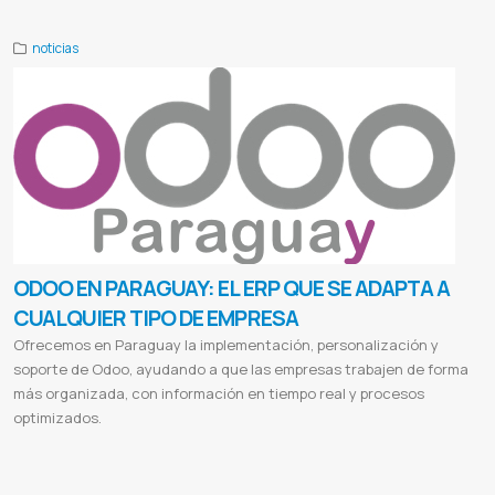
noticias
ODOO EN PARAGUAY: EL ERP QUE SE ADAPTA A
CUALQUIER TIPO DE EMPRESA
Ofrecemos en Paraguay la implementación, personalización y
soporte de Odoo, ayudando a que las empresas trabajen de forma
más organizada, con información en tiempo real y procesos
optimizados.
Odoo Paraguay
Implementación Odoo Paraguay
ERP en Paraguay
Sistema de gestión empresarial Paraguay
Consultoría
Odoo Paraguay
Software de gestión Paraguay
Integración Odoo Paraguay
Soporte Odoo Paraguay
Odoo ERP Paraguay
Facturación electrónica Paraguay
Odoo para pymes Paraguay
Soluciones empresariales Paraguay
Implementación Odoo