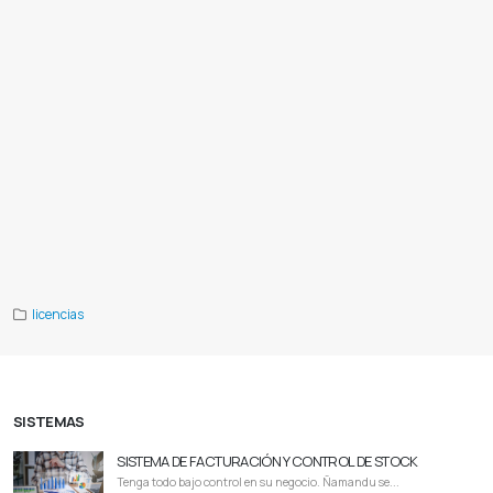
paraguay
Odoo precios paraguay
Consultoria odoo paraguay
Soporte odoo paraguay
Odoo capacitación paraguay
Odoo demo paraguay
Odoo online paraguay
Odoo ecommerce paraguay
Odoo ventas paraguay
Odoo inventario paraguay
Odoo fabricación paraguay
Odoo recursos humanos paraguay
Fabricación con erp paraguay
Demo online erp paraguay
Comparativa sistemas erp paraguay
Sistema de gestión erp paraguay
Mejores apps erp paraguay
Inteligencia
artificial erp paraguay
Como funciona un erp paraguay
Erp con odoo paraguay
Cuanto cuesta implementar odoo
paraguay
Repositorio odoo github paraguay
Odoo en la nube paraguay
Precios de odoo paraguay
Recursos humanos
odoo paraguay
Soporte técnico odoo paraguay
Implementación de erp en paraguay
Aplicaciones odoo paraguay
Crm
para empresas paraguay
Comunidad odoo paraguay
Curso online odoo paraguay
Contabilidad con odoo paraguay
Odoo sh hosting paraguay
Capacitaciones en odoo paraguay
Apps empresariales paraguay
Gestión de ventas erp
paraguay
Consultoría erp paraguay
Tienda online con odoo paraguay
Control de inventario odoo paraguay
Descargar
odoo paraguay
licencias
SISTEMAS
SISTEMA DE FACTURACIÓN Y CONTROL DE STOCK
Tenga todo bajo control en su negocio. Ñamandu se...