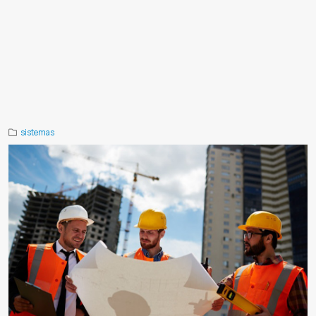
Mbaeteko
Envío masivo WhatsApp
Software envío WhatsApp
Marketing por WhatsApp
Automatización mensajes
Difusión segura WhatsApp
Envío sin bloqueo
API WhatsApp
Demo gratis WhatsApp
Comunicación directa clientes
Programación envíos WhatsApp
Soporte WhatsApp marketing
Software marketing Paraguay
Envío mensajes masivos
Conectar WhatsApp QR
WhatsApp marketing seguro
Herramienta WhatsApp masiva
Capacitación WhatsApp
marketing
Marketing digital WhatsApp
Demo Mbaeteko
Integración WhatsApp
Envío mensajes WhatsApp
WhatsApp
para desarrolladores
Automatización WhatsApp
Notificaciones WhatsApp
Alertas WhatsApp
Facturación
WhatsApp
Manual API WhatsApp
Programadores WhatsApp
Sistemas integrados WhatsApp
sistemas