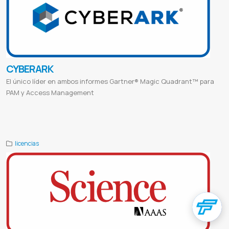
CYBERARK
El único líder en ambos informes Gartner® Magic Quadrant™ para
PAM y Access Management
Cyberark identity login
Cyberark epm
Cyberark partner portal
Cyberark como funciona
Cyberark wikipedia
Login
epm cyberark
Cyberark partners
Cyberark paraguay
licencias