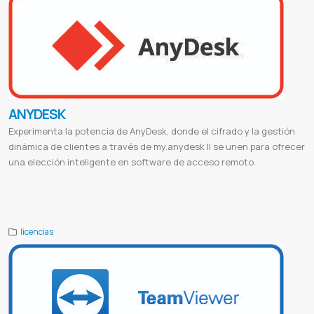
ANYDESK
Experimenta la potencia de AnyDesk, donde el cifrado y la gestión
dinámica de clientes a través de my.anydesk II se unen para ofrecer
una elección inteligente en software de acceso remoto.
Descargar anydesk
Download anydesk
Anydesk online
Anydesk windows
Anydesk app
Como usar anydesk
Anydesk
mac
Anydesk free
Proveedor de anydesk
Anydesk paraguay
licencias