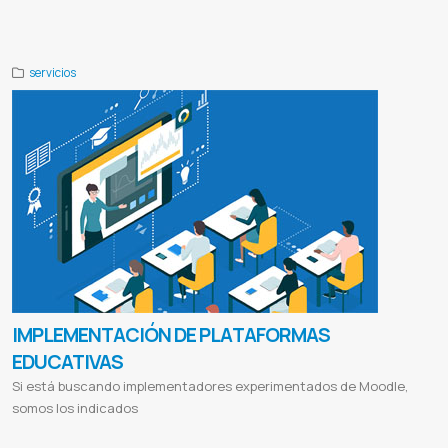
audiovisual
servicios
IMPLEMENTACIÓN DE PLATAFORMAS
EDUCATIVAS
Si está buscando implementadores experimentados de Moodle,
somos los indicados
Consultoría elearning
Experto en moodle
Classroom experto
Plataforma virtual
Aula virtual
Educación a distancia