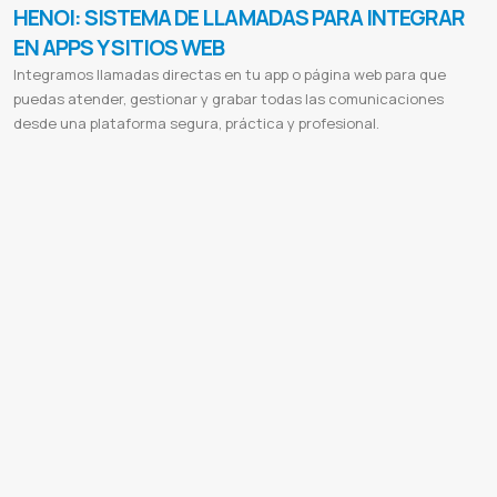
HENOI: SISTEMA DE LLAMADAS PARA INTEGRAR
EN APPS Y SITIOS WEB
Integramos llamadas directas en tu app o página web para que
puedas atender, gestionar y grabar todas las comunicaciones
desde una plataforma segura, práctica y profesional.
HENOI
Sistema de llamadas
Llamadas web
Llamadas para apps
Integración de llamadas
Grabación de llamadas
Llamadas para delivery
Llamadas para soporte
Llamadas entre usuarios
Centralita web
Telefonía para apps
WebRTC
Llamadas privadas
Atención al cliente
Soporte técnico
Integración API llamadas
Desarrollo de apps
Desarrollo web
Llamadas online
Gestión de llamadas
Plataforma de llamadas
Llamadas seguras
Comunicación
empresarial
Asesoría en integración
Soporte para desarrolladores
Como llamar desde una web a celular
Llamar
desde internet a celular
Llamar online
Llamdas virtuales
Sistema para callcenter
Callcenter paraguay
Software
Integración de llamadas entre apps
Llamadas privadas en app
Llamadas entre cliente y vendedor
Llamadas entre
cliente y rider
Llamadas entre usuarios de una app
Integrar llamadas en aplicaciones móviles
Integrar llamadas en
Cordova
Llamadas web en tiempo real
Llamadas desde una web
Llamadas VoIP para apps
Sistema de llamadas
privadas
Comunicación privada entre usuarios
Llamadas sin mostrar número de teléfono
Integración de WebRTC en
app
Llamadas por navegador web
Llamadas entre interlocutores
API de llamadas para desarrolladores
SDK de
llamadas para apps
Llamadas seguras entre usuarios
Grabación de llamadas en app
Panel de llamadas grabadas
Llamadas cliente vendedor
Llamadas cliente repartidor
Llamadas dentro de una app
Cómo integrar llamadas a una
app
Cómo hacer llamadas por web
Llamadas privadas para marketplace
Llamadas para delivery app
Llamadas para
ecommerce
Integración de llamadas con Cordova
Integración de llamadas para desarrolladores
Llamadas en tiempo