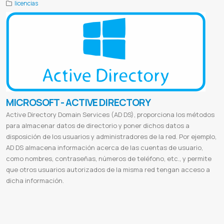
licencias
MICROSOFT - ACTIVE DIRECTORY
Active Directory Domain Services (AD DS), proporciona los métodos
para almacenar datos de directorio y poner dichos datos a
disposición de los usuarios y administradores de la red. Por ejemplo,
AD DS almacena información acerca de las cuentas de usuario,
como nombres, contraseñas, números de teléfono, etc., y permite
que otros usuarios autorizados de la misma red tengan acceso a
dicha información.
Que es un dominio en active directory
Active directory como activar
¿novedades y ventajas active directory?
Active
directory domain services
Active directory instalar
Objetos de active directory
Para que sirve active directory