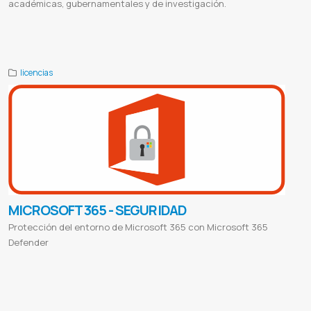
académicas, gubernamentales y de investigación.
Compilatio online
Compilatio ai
Compilatio uclm
Compilatio studium
Login compilation
Software antiplagio
Programa antiplagio de tesis
Antiplagio google
Compilatio paraguay
Licencia de compilatio
Compilatio en español
licencias
MICROSOFT 365 - SEGURIDAD
Protección del entorno de Microsoft 365 con Microsoft 365
Defender
Microsoft teams
Microsoft account
Microsoft store
Microsoft word
Microsoft office
Microsoft 365
Microsoft outlook
Microsoft rewards
Proveedor de microsoft
Microsoft paraguay
Office 365 login
Office 365 download
Microsoft office
gratis
Office 365 gratis
Outlook 365
Office 365 correo institucional