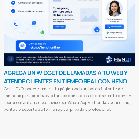
AGREGÁ UN WIDGET DE LLAMADAS A TU WEB Y
ATENDÉ CLIENTES EN TIEMPO REAL CON HENOI
Con HENOI podés sumar a tu página web un botón flotante de
llamadas para que tus visitantes contacten directamente con un
representante, recibas aviso por WhatsApp y atiendas consultas,
ventas o soporte de forma rápida, privada y profesional.
Widget de llamadas para web
Botón flotante de llamadas
Llamadas desde página web
Integrar llamadas en mi web
Widget para contactar clientes
Botón de hablar con representante
Atención al cliente online
Llamadas privadas
desde web
Llamadas web para empresas
HENOI widget
HENOI llamadas
Integración de llamadas web
Sistema de
llamadas para sitios web
Contacto directo desde web
Llamar desde una página web
Recibir llamadas desde mi web