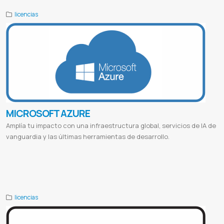
licencias
MICROSOFT AZURE
Amplía tu impacto con una infraestructura global, servicios de IA de
vanguardia y las últimas herramientas de desarrollo.
Microsoft azure
Microsoft azure login
Microsoft azure student
Microsoft azure precios
Microsoft teams
Microsoft
account
Microsoft store
Microsoft word
Microsoft office
Microsoft 365
Microsoft outlook
Microsoft rewards
Proveedor de microsoft
Microsoft paraguay
licencias