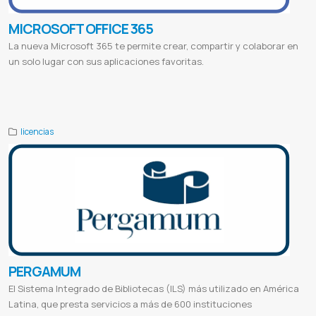
MICROSOFT OFFICE 365
La nueva Microsoft 365 te permite crear, compartir y colaborar en
un solo lugar con sus aplicaciones favoritas.
Compilatio online
Compilatio ai
Compilatio uclm
Compilatio studium
Login compilation
Software antiplagio
Programa antiplagio de tesis
Antiplagio google
Compilatio paraguay
Licencia de compilatio
Compilatio en español
licencias
PERGAMUM
El Sistema Integrado de Bibliotecas (ILS) más utilizado en América
Latina, que presta servicios a más de 600 instituciones