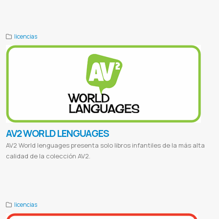
total protection
Ine
Instituto nacional de estadistica
Proveedor de mcafee
Mcafee paraguay
licencias
AV2 WORLD LENGUAGES
AV2 World lenguages presenta solo libros infantiles de la más alta
calidad de la colección AV2.
Av2
Av2 español
Av2 world lenguages
Av2 world lenguajes español
Plataforma av2
Lincencia av2
Clases de ingles
paraguay
Ingles online paraguay
Cursos de ingles online
licencias