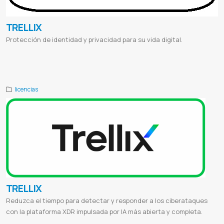
TRELLIX
Protección de identidad y privacidad para su vida digital.
Mcafee login
Mcafee download
Mcafee free
John mcafee
Mcafee activate
Mcafee livesafe
Mcafee antivirus
Mcafee
total protection
Ine
Instituto nacional de estadistica
Proveedor de mcafee
Mcafee paraguay
licencias
TRELLIX
Reduzca el tiempo para detectar y responder a los ciberataques
con la plataforma XDR impulsada por IA más abierta y completa.
Mcafee login
Mcafee download
Mcafee free
John mcafee
Mcafee activate
Mcafee livesafe
Mcafee antivirus
Mcafee