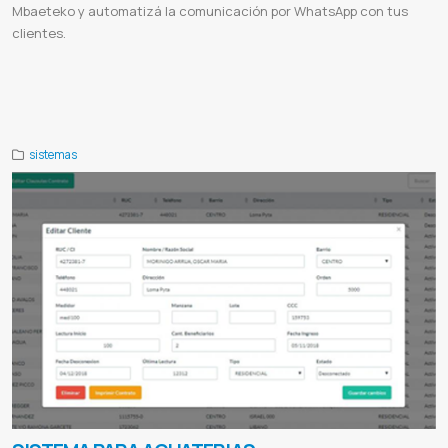
Mbaeteko y automatizá la comunicación por WhatsApp con tus
clientes.
API Mbaeteko
Integración WhatsApp
Desarrolladores
Programadores
API Paraguay
CRM
Automatización
SaaS
Mensajería empresarial
Integración CRM
Comunicación omnicanal
Bots WhatsApp
Notificaciones automáticas
Leads
Software para empresas
sistemas