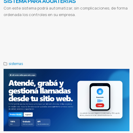
SISTEMA PARA AGUATERIAS
Con este sistema podrá automatizar, sin complicaciones, de forma
ordenada los controles en su empresa.
Sistemas informaticos paraguay
Sistema de facturacion
Control para aguaterias
Control de errssan e iva
Sistema de
cobranza
Reporte de estado de cuentas
Erssan
Sistema servicios sanitarios
Sistema prestadores
Integracion
pagopar
Cobrar con bancard
Pagar con bancard
Cobrar con tarjeta de credito
Integrar pago con tarjeta de credito
Facturacion de servicios
Control de clientes
Manejo de agua potable
Agua potable
Junta de saneamiento
Reporte a
ersan
Sistemas para aguateria
Facturacion
Gestion
Videos
Demo de sistema
sistemas