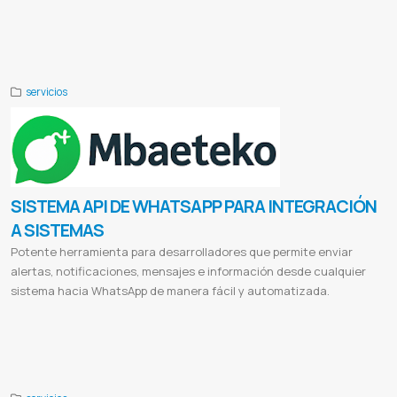
Eduación virtual
Clases en linea
Clases Moodle
Clases classroom
Clases con videoconferencias
Clases con zoom
Clases con google meet
Educación a distancia moodle
Distance education platform
Elearning
Webinar
Blended
learning
B-learning
The flex education model
Google meet
Clases semipresenciales
Videoconferencias
servicios
SISTEMA API DE WHATSAPP PARA INTEGRACIÓN
A SISTEMAS
Potente herramienta para desarrolladores que permite enviar
alertas, notificaciones, mensajes e información desde cualquier
sistema hacia WhatsApp de manera fácil y automatizada.
API WhatsApp
Integración WhatsApp
Envío mensajes WhatsApp
WhatsApp para desarrolladores
Automatización
WhatsApp
Notificaciones WhatsApp
Alertas WhatsApp
Facturación WhatsApp
Manual API WhatsApp
Programadores
WhatsApp
Sistemas integrados WhatsApp