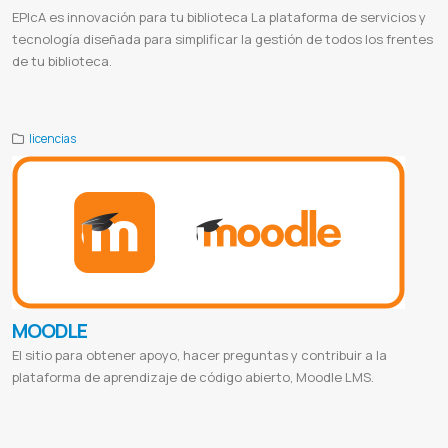
EPIcA es innovación para tu biblioteca La plataforma de servicios y
tecnología diseñada para simplificar la gestión de todos los frentes
de tu biblioteca.
Epica software
Epica cdp
Epica animal health
Epica ai
Epica company
Epica paraguay
Epica español
Licencia epica
licencias
MOODLE
El sitio para obtener apoyo, hacer preguntas y contribuir a la
plataforma de aprendizaje de código abierto, Moodle LMS.
Moodle login
Moodle uc
Plataforma moodle
Moodle descargar
Moodle smart
Moodle iniciar sesión alumnos
Moodle
unam
Moodle ucc
Proveedor de ealearning
Proveedor de moodle
Moodle paraguay
Ealearning paraguay