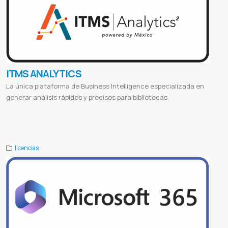
ITMS ANALYTICS
La única plataforma de Business Intelligence especializada en
generar análisis rápidos y precisos para bibliotecas.
Compilatio online
Compilatio ai
Compilatio uclm
Compilatio studium
Login compilation
Software antiplagio
Programa antiplagio de tesis
Antiplagio google
Compilatio paraguay
Licencia de compilatio
Compilatio en español
licencias