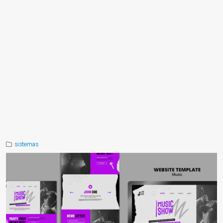
Atención comercial online
Soporte por llamadas web
Widget de contacto con llamada
Botón llamar ahora web
Llamada
privada cliente empresa
Llamadas para ecommerce
Llamadas para tienda online
Widget para tienda online
Atención
al cliente por web
Llamadas con aviso por WhatsApp
Aviso WhatsApp para llamadas
Contacto por WhatsApp y
llamada
Sistema de atención web
Plataforma de llamadas privadas
Llamadas seguras para empresas
Widget de
soporte online
Representante online
Hablar con un representante
Llamadas para inmobiliarias
Llamadas para
delivery
Llamadas para servicios técnicos
Llamadas para landing page
Convertir visitas en clientes
Aumentar
contactos desde la web
Comunicación directa con clientes
Integración para desarrolladores
API de llamadas web
Llamadas en tiempo real
Botón flotante para sitio web
Software de llamadas para empresas
Call widget
Web call
widget
Click to call web
Click to call Paraguay
Llamadas online Paraguay
HENOI Paraguay
Atención al cliente
Paraguay
Sistema de llamadas Paraguay
Grabacion de llamadas
Callcenter
Software para callcenter
Sistema para
call center
sistemas