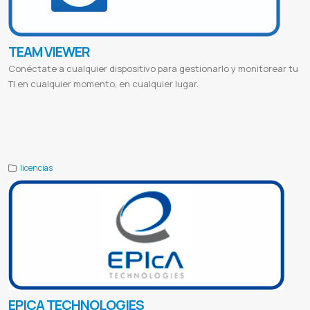
TEAM VIEWER
Conéctate a cualquier dispositivo para gestionarlo y monitorear tu
TI en cualquier momento, en cualquier lugar.
Teamviewer download
Teamviewer gratis descargar
Teamviewer mac
Teamviewer quicksupport
Teamviewer para
windows
Teamviewer online
Teamviewer para que sirve
Teamviewer android
Lincoln
Linclon paraguay
Una
Universidad nacional de asuncion
Proveedor de teamviewer
Teamviewer paraguay
Teamviewwer
Licencia teamviewer
licencias
EPICA TECHNOLOGIES