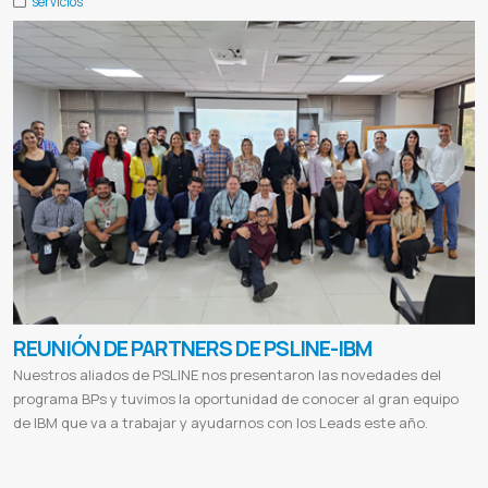
servicios
REUNIÓN DE PARTNERS DE PSLINE-IBM
Nuestros aliados de PSLINE nos presentaron las novedades del
programa BPs y tuvimos la oportunidad de conocer al gran equipo
de IBM que va a trabajar y ayudarnos con los Leads este año.
Ibm
Partners
Ibm partners paraguay
Ibm paraguay