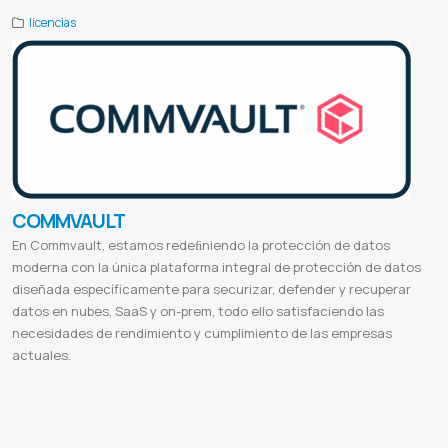
licencias
COMMVAULT
En Commvault, estamos redeﬁniendo la protección de datos
moderna con la única plataforma integral de protección de datos
diseñada específicamente para securizar, defender y recuperar
datos en nubes, SaaS y on-prem, todo ello satisfaciendo las
necesidades de rendimiento y cumplimiento de las empresas
actuales.
Commvault partner portal
Commvault backup
Commvault vault
Commvault jobs
Commvault backup partner
Commvault
community
Commvault hyperscale
Commvault supported technologies