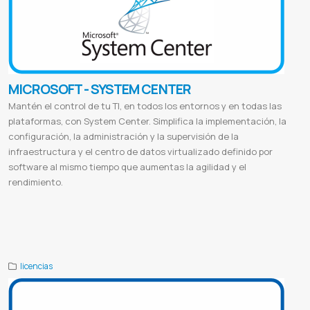
MICROSOFT - SYSTEM CENTER
Mantén el control de tu TI, en todos los entornos y en todas las
plataformas, con System Center. Simplifica la implementación, la
configuración, la administración y la supervisión de la
infraestructura y el centro de datos virtualizado definido por
software al mismo tiempo que aumentas la agilidad y el
rendimiento.
Microsoft system center configuration manager
Microsoft system center configuration manager download
System center
configuration manager 2022
System center 2022
Microsoft endpoint configuration manager
System center service
manager
System center configuration manager para que sirve
System center datacenter core 2022
licencias