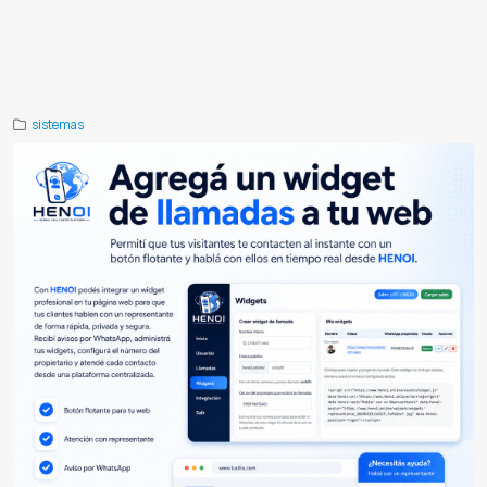
real para aplicaciones
Solución de llamadas para apps
Llamadas privadas para plataformas digitales
Comunicación
por voz en aplicaciones web
Llamadas desde app móvil
Llamadas con soporte técnico para integración
Henoi
llamadas
Henoi API llamadas
Api para integrar llamadas a app
sistemas