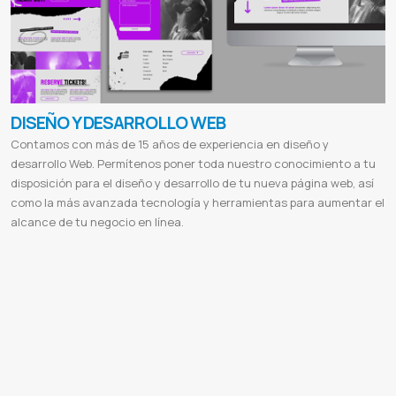
DISEÑO Y DESARROLLO WEB
Contamos con más de 15 años de experiencia en diseño y
desarrollo Web. Permítenos poner toda nuestro conocimiento a tu
disposición para el diseño y desarrollo de tu nueva página web, así
como la más avanzada tecnología y herramientas para aumentar el
alcance de tu negocio en línea.
Paginas webs
Desarrollo
Aplicacion web
Pagina web multiplataforma
Sitio web responsivo
Diseños html5
Crear
paginas webs
Seo en google
Sitio ecommerces
Tienda online
Ventas online
Sistema de facturacion
Control de stock
Certificados Digitales
Desarrollo de sitios web paraguay
Diseño web asuncion
Empresas de diseño grafico
Diseño
de pagina web en asuncion
Diseño web precio
Vender online en paraguay
Web services
Servidor de streaming
Diseño de páginas web gratis
Diseño web
Diseño de páginas web ejemplos
Diseño web profesional
Diseño de
páginas web carrera
Diferencia entre diseño web y desarrollo web
Tipos de diseño web
Para que sirve el diseño
web
Publicidad digital
El sol seguros
Valence
Valence lingerie
Cabildo
Cabildo paraguay
Etca
Ferreteria etca