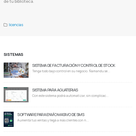
de tu biblioteca.
Epica software
Epica cdp
Epica animal health
Epica ai
Epica company
Epica paraguay
Epica español
Licencia epica
licencias
SISTEMAS
SISTEMA DE FACTURACIÓN Y CONTROL DE STOCK
Tenga todo bajo control en su negocio. Ñamandu se...
SISTEMA PARA AGUATERIAS
Con este sistema podrá automatizar, sin complicac...
SOFTWARE PARA ENVÍO MASIVO DE SMS
Aumentá tus ventas y llegá a más clientes con n...