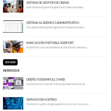
SISTEMA DE GESTIÓN DE OBRAS
Este sistema te permite gestionar todas las áreas...
SISTEMA ACADÉMICO ADMINISTRATIVO
Con este sistema podrá gestionar todas las áreas...
MARCACIÓN PORTABLE ASISPORT
AsisPort es una herramienta de marcación remota y...
VER MÁS
SERVICIOS
DISEÑO Y DESARROLLO WEB
Contamos con más de 15 años de experiencia en di...
SERVICIO DE HOSTING
Ponemos nuestra larga experiencia y know-how a su ...