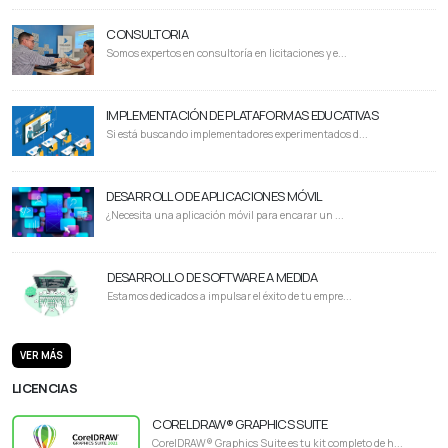
CONSULTORIA
Somos expertos en consultoría en licitaciones y e...
IMPLEMENTACIÓN DE PLATAFORMAS EDUCATIVAS
Si está buscando implementadores experimentados d...
DESARROLLO DE APLICACIONES MÓVIL
¿Necesita una aplicación móvil para encarar un ...
DESARROLLO DE SOFTWARE A MEDIDA
Estamos dedicados a impulsar el éxito de tu empre...
VER MÁS
LICENCIAS
CORELDRAW® GRAPHICS SUITE
CorelDRAW® Graphics Suite es tu kit completo de h...