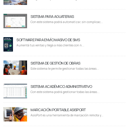
SISTEMA PARA AGUATERIAS
Con este sistema podrá automatizar, sin complicac...
SOFTWARE PARA ENVÍO MASIVO DE SMS
Aumentá tus ventas y llegá a más clientes con n...
SISTEMA DE GESTIÓN DE OBRAS
Este sistema te permite gestionar todas las áreas...
SISTEMA ACADÉMICO ADMINISTRATIVO
Con este sistema podrá gestionar todas las áreas...
MARCACIÓN PORTABLE ASISPORT
AsisPort es una herramienta de marcación remota y...