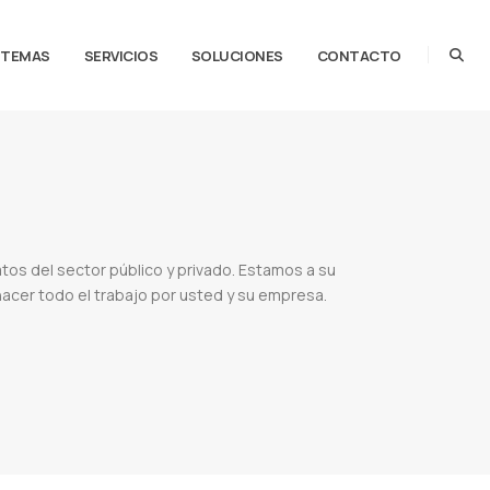
STEMAS
SERVICIOS
SOLUCIONES
CONTACTO
atos del sector público y privado. Estamos a su
hacer todo el trabajo por usted y su empresa.
 en paraguay
Oportunidades de negocios en paraguay
Consultoría empresarial
Tipos de
s de consultoría
Publicidad digital
Jica
Procard
Oei
Organizacion de estados