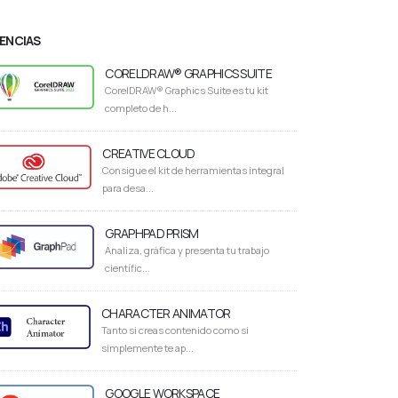
CENCIAS
CORELDRAW® GRAPHICS SUITE
CorelDRAW® Graphics Suite es tu kit
completo de h...
CREATIVE CLOUD
Consigue el kit de herramientas integral
para desa...
GRAPHPAD PRISM
Analiza, gráfica y presenta tu trabajo
científic...
CHARACTER ANIMATOR
Tanto si creas contenido como si
simplemente te ap...
GOOGLE WORKSPACE