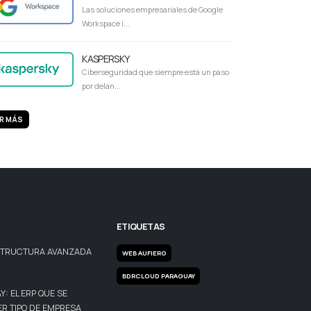
Las soluciones empresariales de Google
Workspace i...
KASPERSKY
Ciberseguridad que siempre está un paso
por delan...
R MÁS
ETIQUETAS
STRUCTURA AVANZADA
WEB AUFIERO
BDRCLOUD PARAGUAY
: EL ERP QUE SE
R TIPO DE EMPRESA