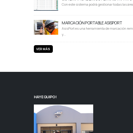
Con este sistema podrá gestionar todas las área
MARCACIÓN PORTABLE ASISPORT
AsisPort es una herramienta de marcación rem
y...
VER MÁS
HAY EQUIPO!