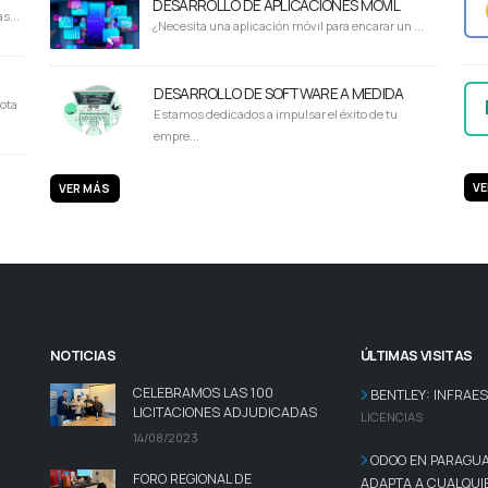
DESARROLLO DE APLICACIONES MÓVIL
s...
¿Necesita una aplicación móvil para encarar un ...
DESARROLLO DE SOFTWARE A MEDIDA
ota
Estamos dedicados a impulsar el éxito de tu
empre...
VE
VER MÁS
NOTICIAS
ÚLTIMAS VISITAS
CELEBRAMOS LAS 100
BENTLEY: INFRAE
LICITACIONES ADJUDICADAS
LICENCIAS
14/08/2023
ODOO EN PARAGUAY
FORO REGIONAL DE
ADAPTA A CUALQUIE