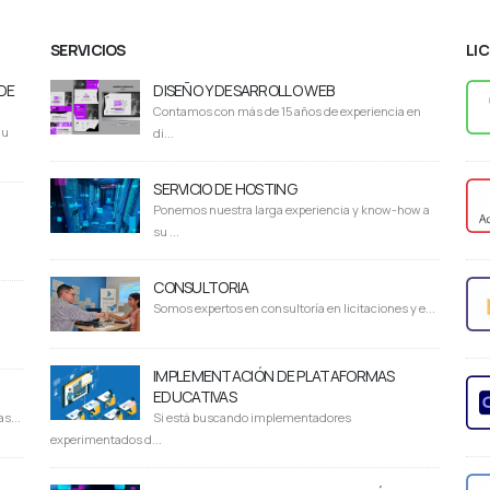
SERVICIOS
LI
DE
DISEÑO Y DESARROLLO WEB
Contamos con más de 15 años de experiencia en
du
di...
SERVICIO DE HOSTING
Ponemos nuestra larga experiencia y know-how a
su ...
CONSULTORIA
Somos expertos en consultoría en licitaciones y e...
IMPLEMENTACIÓN DE PLATAFORMAS
EDUCATIVAS
s...
Si está buscando implementadores
experimentados d...