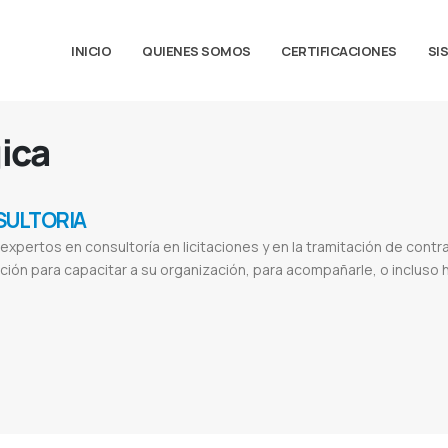
INICIO
QUIENES SOMOS
CERTIFICACIONES
SI
ica
SULTORIA
xpertos en consultoría en licitaciones y en la tramitación de contr
ción para capacitar a su organización, para acompañarle, o incluso 
araguay
Consultoría en negocios
Aliados del Paraguay
Abrir una empresa en paraguay
Nuevo hub del Cono Sur
Abrir oficinas
onsultoría de gestión
Consultoría psicológica
Consultoría ambiental
Consultoría especializada
Consultoría pdf
Empresa
nos
Ceamso
Centro de estudios ambientales sociales
Giz
Cooperacion alemana al desarrollo