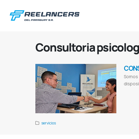
Consultoria psicolog
CON
Somos e
disposi
Invertir de p
consultoría
C
iberoamerica
servicios