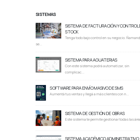
SISTEMAS
SISTEMA DE FACTURACIÓN Y CONTROL 
STOCK
Tenga todo bajo control en su negocio. Ñaman
se...
SISTEMA PARA AGUATERIAS
Con este sistema podrá automatizar, sin
complicac...
SOFTWARE PARA ENVÍO MASIVO DE SMS
Aumentá tus ventas y llegá a más clientes con n...
SISTEMA DE GESTIÓN DE OBRAS
Este sistema te permite gestionar todas las área
SISTEMA ACADÉMICO ADMINISTRATIVO