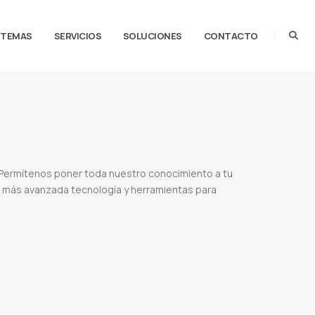
STEMAS
SERVICIOS
SOLUCIONES
CONTACTO
 Permítenos poner toda nuestro conocimiento a tu
la más avanzada tecnología y herramientas para
oogle
Sitio ecommerces
Tienda online
Ventas online
Sistema de facturacion
Control de stock
uncion
Diseño web precio
Vender online en paraguay
Web services
Servidor de streaming
rencia entre diseño web y desarrollo web
Tipos de diseño web
Para que sirve el diseño web