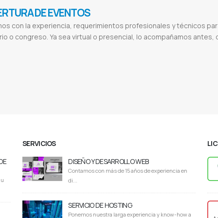
RTURA DE EVENTOS
s con la experiencia, requerimientos profesionales y técnicos par
io o congreso. Ya sea virtual o presencial, lo acompañamos antes,
eventos fotografía
Productora audiovisual argentina
Productoras audiovisuales buenos aires
Productora de videos
Producto
SERVICIOS
LI
DE
DISEÑO Y DESARROLLO WEB
Contamos con más de 15 años de experiencia en
du
di...
SERVICIO DE HOSTING
Ponemos nuestra larga experiencia y know-how a