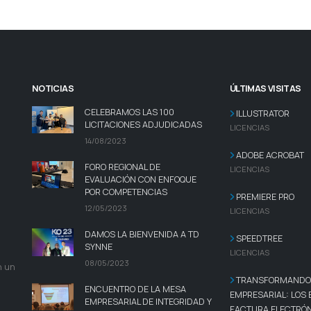
NOTICIAS
ÚLTIMAS VISITAS
CELEBRAMOS LAS 100
ILLUSTRATOR
LICITACIONES ADJUDICADAS
LICENCIAS
14/08/2023
ADOBE ACROBAT
FORO REGIONAL DE
LICENCIAS
EVALUACIÓN CON ENFOQUE
POR COMPETENCIAS
PREMIERE PRO
12/05/2023
LICENCIAS
DAMOS LA BIENVENIDA A TD
SPEEDTREE
SYNNE
LICENCIAS
08/05/2023
n un
TRANSFORMANDO 
ENCUENTRO DE LA MESA
EMPRESARIAL: LOS 
EMPRESARIAL DE INTEGRIDAD Y
FACTURA ELECTRÓ