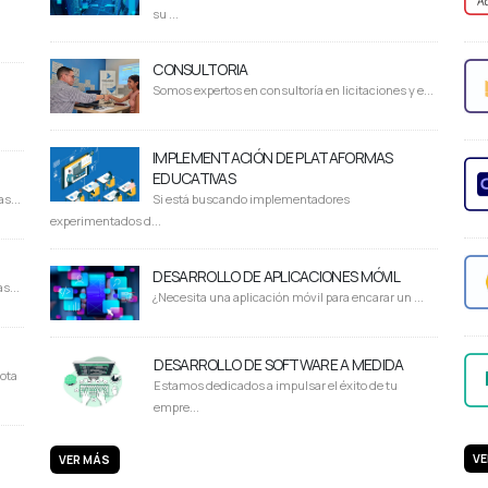
su ...
CONSULTORIA
Somos expertos en consultoría en licitaciones y e...
IMPLEMENTACIÓN DE PLATAFORMAS
EDUCATIVAS
s...
Si está buscando implementadores
experimentados d...
DESARROLLO DE APLICACIONES MÓVIL
s...
¿Necesita una aplicación móvil para encarar un ...
DESARROLLO DE SOFTWARE A MEDIDA
ota
Estamos dedicados a impulsar el éxito de tu
empre...
VE
VER MÁS