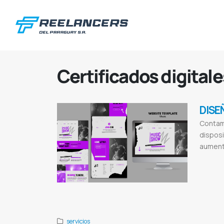
Certificados digitale
DISE
Contam
disposi
aumenta
Paginas web
Certificados 
Diseño de pá
Publicidad di
servicios