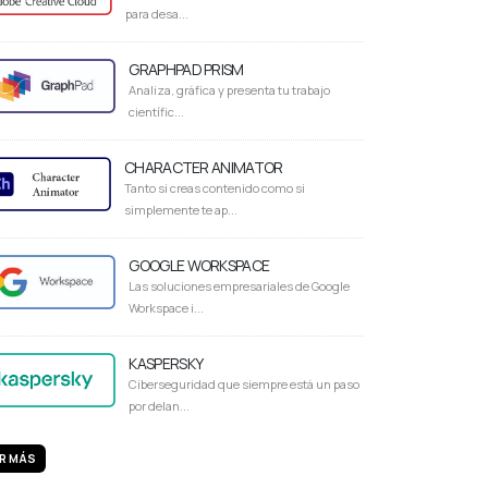
para desa...
GRAPHPAD PRISM
Analiza, gráfica y presenta tu trabajo
científic...
CHARACTER ANIMATOR
Tanto si creas contenido como si
simplemente te ap...
GOOGLE WORKSPACE
Las soluciones empresariales de Google
Workspace i...
KASPERSKY
Ciberseguridad que siempre está un paso
por delan...
R MÁS