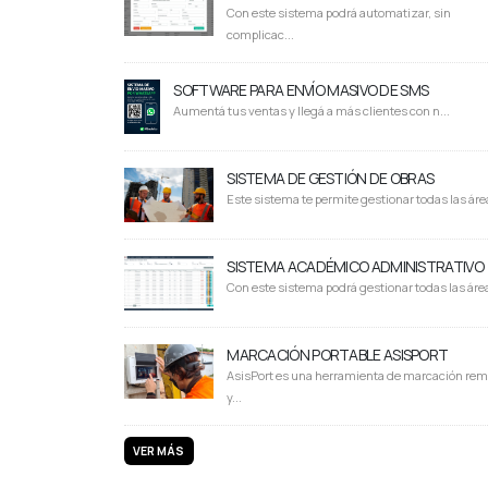
Con este sistema podrá automatizar, sin
complicac...
SOFTWARE PARA ENVÍO MASIVO DE SMS
Aumentá tus ventas y llegá a más clientes con n...
SISTEMA DE GESTIÓN DE OBRAS
Este sistema te permite gestionar todas las área
SISTEMA ACADÉMICO ADMINISTRATIVO
Con este sistema podrá gestionar todas las área
MARCACIÓN PORTABLE ASISPORT
AsisPort es una herramienta de marcación rem
y...
VER MÁS