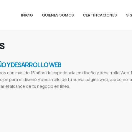
INICIO
QUIENES SOMOS
CERTIFICACIONES
SI
s
ÑO Y DESARROLLO WEB
os con más de 15 años de experiencia en diseño y desarrollo Web.
ción para el diseño y desarrollo de tu nueva página web, así como 
r el alcance de tu negocio en línea.
s
Desarrollo
Aplicacion web
Pagina web multiplataforma
Sitio web responsivo
Diseños html5
Crear paginas webs
Seo en g
Digitales
Desarrollo de sitios web paraguay
Diseño web asuncion
Empresas de diseño grafico
Diseño de pagina web en as
ginas web gratis
Diseño web
Diseño de páginas web ejemplos
Diseño web profesional
Diseño de páginas web carrera
Dife
gital
El sol seguros
Valence
Valence lingerie
Cabildo
Cabildo paraguay
Etca
Ferreteria etca