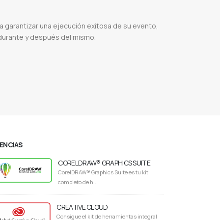
a garantizar una ejecución exitosa de su evento,
 durante y después del mismo.
ra audiovisual servicios
Servicio audiovisual
Productora audiovisual
Agencia audiovisual
CENCIAS
CORELDRAW® GRAPHICS SUITE
CorelDRAW® Graphics Suite es tu kit
completo de h...
CREATIVE CLOUD
Consigue el kit de herramientas integral