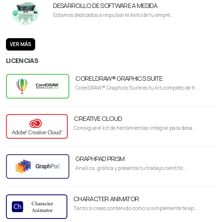
DESARROLLO DE SOFTWARE A MEDIDA
Estamos dedicados a impulsar el éxito de tu empre...
VER MÁS
LICENCIAS
CORELDRAW® GRAPHICS SUITE
CorelDRAW® Graphics Suite es tu kit completo de h...
CREATIVE CLOUD
Consigue el kit de herramientas integral para desa...
GRAPHPAD PRISM
Analiza, gráfica y presenta tu trabajo científic...
CHARACTER ANIMATOR
Tanto si creas contenido como si simplemente te ap...