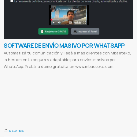
SOFTWARE DE ENVÍO MASIVO POR WHATSAPP
Automatizá tu comunicación y llegá a más clientes con Mbaeteko,
la herramienta segura y adaptable para envíos masivos por
WhatsApp. Probá la demo gratuita en www.mbaeteko.com.
Mbaeteko
Envío masivo WhatsApp
Software envío WhatsApp
Marketing por WhatsApp
Automatización mensajes
Difusión segura WhatsApp
Envío sin bloqueo
API WhatsApp
Demo gratis WhatsApp
Comunicación directa clientes
Programación envíos WhatsApp
Soporte WhatsApp marketing
Software marketing Paraguay
Envío mensajes masivos
Conectar WhatsApp QR
WhatsApp marketing seguro
Herramienta WhatsApp masiva
Capacitación WhatsApp
marketing
Marketing digital WhatsApp
Demo Mbaeteko
Integración WhatsApp
Envío mensajes WhatsApp
WhatsApp
para desarrolladores
Automatización WhatsApp
Notificaciones WhatsApp
Alertas WhatsApp
Facturación
WhatsApp
Manual API WhatsApp
Programadores WhatsApp
Sistemas integrados WhatsApp
sistemas