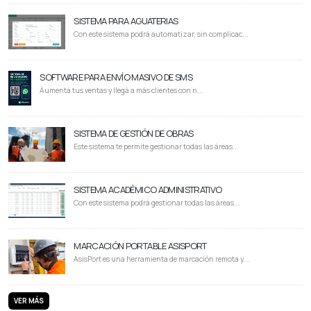
SISTEMA PARA AGUATERIAS
Con este sistema podrá automatizar, sin complicac...
SOFTWARE PARA ENVÍO MASIVO DE SMS
Aumentá tus ventas y llegá a más clientes con n...
SISTEMA DE GESTIÓN DE OBRAS
Este sistema te permite gestionar todas las áreas...
SISTEMA ACADÉMICO ADMINISTRATIVO
Con este sistema podrá gestionar todas las áreas...
MARCACIÓN PORTABLE ASISPORT
AsisPort es una herramienta de marcación remota y...
VER MÁS