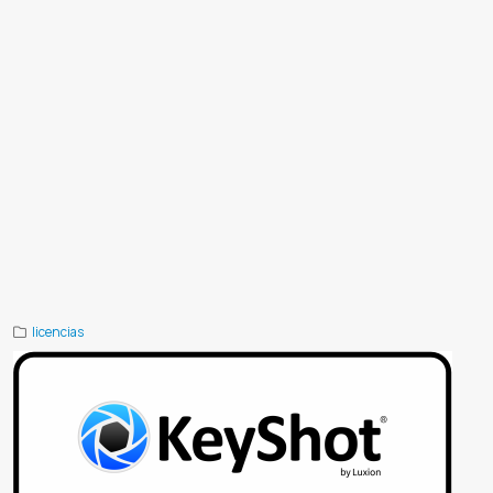
Como funciona odoo paraguay
Cuanto cuesta odoo paraguay
Odoo contabilidad paraguay
Implementación odoo
paraguay
Odoo precios paraguay
Consultoria odoo paraguay
Soporte odoo paraguay
Odoo capacitación paraguay
Odoo demo paraguay
Odoo online paraguay
Odoo ecommerce paraguay
Odoo ventas paraguay
Odoo inventario paraguay
Odoo fabricación paraguay
Odoo recursos humanos paraguay
Fabricación con erp paraguay
Demo online erp paraguay
Comparativa sistemas erp paraguay
Sistema de gestión erp paraguay
Mejores apps erp paraguay
Inteligencia
artificial erp paraguay
Como funciona un erp paraguay
Erp con odoo paraguay
Cuanto cuesta implementar odoo
paraguay
Repositorio odoo github paraguay
Odoo en la nube paraguay
Precios de odoo paraguay
Recursos humanos
odoo paraguay
Soporte técnico odoo paraguay
Implementación de erp en paraguay
Aplicaciones odoo paraguay
Crm
para empresas paraguay
Comunidad odoo paraguay
Curso online odoo paraguay
Contabilidad con odoo paraguay
Odoo sh hosting paraguay
Capacitaciones en odoo paraguay
Apps empresariales paraguay
Gestión de ventas erp
paraguay
Consultoría erp paraguay
Tienda online con odoo paraguay
Control de inventario odoo paraguay
Descargar
odoo paraguay
licencias