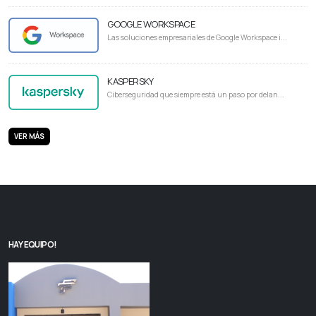
GOOGLE WORKSPACE
Las soluciones empresariales de Google Workspace i...
KASPERSKY
Ciberseguridad que siempre está un paso por delan...
VER MÁS
HAY EQUIPO!