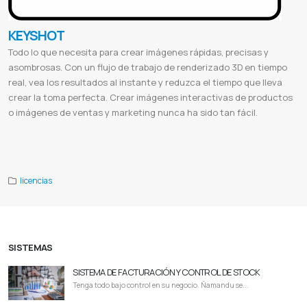
KEYSHOT
Todo lo que necesita para crear imágenes rápidas, precisas y
asombrosas. Con un flujo de trabajo de renderizado 3D en tiempo
real, vea los resultados al instante y reduzca el tiempo que lleva
crear la toma perfecta. Crear imágenes interactivas de productos
o imágenes de ventas y marketing nunca ha sido tan fácil.
Keyshot gratis
Keyshot student
Keyshot 2023
Keyshot descargar
Keyshot trial
Keyshot 11
Keyshot requisitos
Keyshot
10
Keyshot 9 descargar gratis
Keyshot precio
Keyshot 11 download free
Keyshot 12
Keyshot plugin
Keyshot paraguay
licencias
SISTEMAS
SISTEMA DE FACTURACIÓN Y CONTROL DE STOCK
Tenga todo bajo control en su negocio. Ñamandu se...