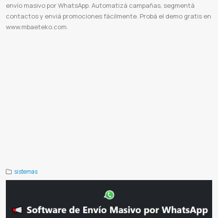
envío masivo por WhatsApp. Automatizá campañas, segmentá
contactos y enviá promociones fácilmente. Probá el demo gratis en
www.mbaeteko.com.
Envio sms
Envio masivo sms
Alertas mensaje de texto
Como enviar sms desde la pc
Ofrecer productos por sms
Enviar alertas sms
Programar envios de sms
Servidor sms
Servidor smtp
Marketing paraguay
Consultoras de
marketing en paraguay
Envio masivo whatsapp
Sistema de envío masivo por WhatsApp
Software envío masivo
WhatsApp
Vender más por WhatsApp
Marketing digital WhatsApp
Campañas de WhatsApp
Automatización de
mensajes
Aumentar ventas online
Promociones WhatsApp
Herramientas de marketing
Mbaeteko
Enviar mensajes
masivos por WhatsApp gratis
Enviar mensajes masivos por WhatsApp desde Excel gratis
Extensiones para enviar
WhatsApp masivos gratis
App para enviar mensajes masivos por WhatsApp
Enviar mensajes masivos por WhatsApp
Business
Programa para enviar WhatsApp masivos gratis desde PC
Como enviar mensajes masivos por WhatsApp
Business gratis
Como enviar mensajes masivos por WhatsApp web
API WhatsApp
Integración WhatsApp
Envío
mensajes WhatsApp
WhatsApp para desarrolladores
Automatización WhatsApp
Notificaciones WhatsApp
Alertas
WhatsApp
Facturación WhatsApp
Manual API WhatsApp
Programadores WhatsApp
Sistemas integrados WhatsApp
sistemas