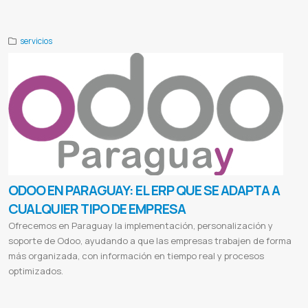
marketing
Marketing digital WhatsApp
Demo Mbaeteko
servicios
ODOO EN PARAGUAY: EL ERP QUE SE ADAPTA A
CUALQUIER TIPO DE EMPRESA
Ofrecemos en Paraguay la implementación, personalización y
soporte de Odoo, ayudando a que las empresas trabajen de forma
más organizada, con información en tiempo real y procesos
optimizados.
Odoo Paraguay
Implementación Odoo Paraguay
ERP en Paraguay
Sistema de gestión empresarial Paraguay
Consultoría
Odoo Paraguay
Software de gestión Paraguay
Integración Odoo Paraguay
Soporte Odoo Paraguay
Odoo ERP Paraguay