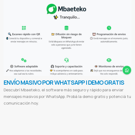
ENVÍO MASIVO POR WHATSAPP | DEMO GRATIS
Descubrí Mbaeteko, el software más seguro y rápido para enviar
mensajes masivos por WhatsApp. Probá la demo gratis y potenciá tu
comunicación hoy.
Mbaeteko
Envío masivo WhatsApp
Software envío WhatsApp
Marketing por WhatsApp
Automatización mensajes
Difusión segura WhatsApp
Envío sin bloqueo
API WhatsApp
Demo gratis WhatsApp
Comunicación directa clientes
Programación envíos WhatsApp
Soporte WhatsApp marketing
Software marketing Paraguay
Envío mensajes masivos
Conectar WhatsApp QR
WhatsApp marketing seguro
Herramienta WhatsApp masiva
Capacitación WhatsApp