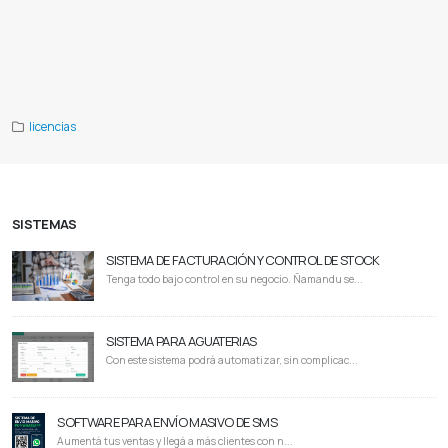
Solidworks gratis
Descargar solidworks gratis para estudiantes
Solidworks requisitos
Solidworks free download
full version with crack 64 bit
Solidworks precio
Solidworks download
My solidworks for students
Solidworks
certification
Solidworks online
Solidworks free
Mysolidworks try solidworks
Customer portal solidworks
Solidworks id
Solidworks paraguay
licencias
SISTEMAS
SISTEMA DE FACTURACIÓN Y CONTROL DE STOCK
Tenga todo bajo control en su negocio. Ñamandu se...
SISTEMA PARA AGUATERIAS
Con este sistema podrá automatizar, sin complicac...
SOFTWARE PARA ENVÍO MASIVO DE SMS
Aumentá tus ventas y llegá a más clientes con n...