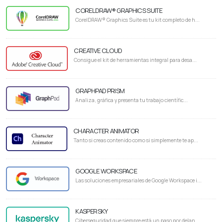
CORELDRAW® GRAPHICS SUITE
CorelDRAW® Graphics Suite es tu kit completo de h...
CREATIVE CLOUD
Consigue el kit de herramientas integral para desa...
GRAPHPAD PRISM
Analiza, gráfica y presenta tu trabajo científic...
CHARACTER ANIMATOR
Tanto si creas contenido como si simplemente te ap...
GOOGLE WORKSPACE
Las soluciones empresariales de Google Workspace i...
KASPERSKY
Ciberseguridad que siempre está un paso por delan...