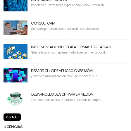
Ponemos nuestra larga experiencia y know-how a su ...
CONSULTORIA
Somos expertos en consultoría en licitaciones y e...
IMPLEMENTACIÓN DE PLATAFORMAS EDUCATIVAS
Si está buscando implementadores experimentados d...
DESARROLLO DE APLICACIONES MÓVIL
¿Necesita una aplicación móvil para encarar un ...
DESARROLLO DE SOFTWARE A MEDIDA
Estamos dedicados a impulsar el éxito de tu empre...
VER MÁS
LICENCIAS