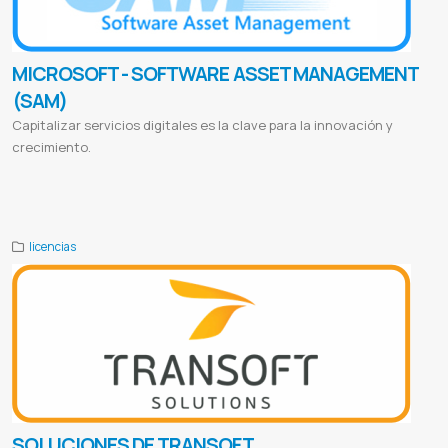
MICROSOFT - SOFTWARE ASSET MANAGEMENT
(SAM)
Capitalizar servicios digitales es la clave para la innovación y
crecimiento.
Software asset management download
Sam microsoft download
Microsoft sam text to speech
Microsoft assessment
and planning toolkit
Microsoft sam mike and mary download
Dynamics 365 asset management
licencias
SOLUCIONES DE TRANSOFT