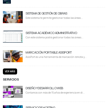
SISTEMA DE GESTIÓN DE OBRAS
Este sistema te permite gestionar todas las áreas...
SISTEMA ACADÉMICO ADMINISTRATIVO
Con este sistema podrá gestionar todas las áreas...
MARCACIÓN PORTABLE ASISPORT
AsisPort es una herramienta de marcación remota y...
VER MÁS
SERVICIOS
DISEÑO Y DESARROLLO WEB
Contamos con más de 15 años de experiencia en di...
SERVICIO DE HOSTING