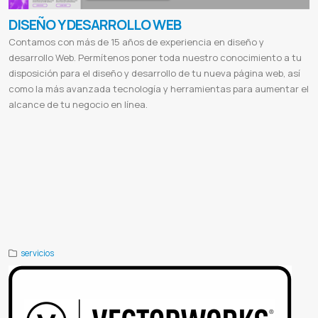
DISEÑO Y DESARROLLO WEB
Contamos con más de 15 años de experiencia en diseño y
desarrollo Web. Permítenos poner toda nuestro conocimiento a tu
disposición para el diseño y desarrollo de tu nueva página web, así
como la más avanzada tecnología y herramientas para aumentar el
alcance de tu negocio en línea.
Paginas webs
Desarrollo
Aplicacion web
Pagina web multiplataforma
Sitio web responsivo
Diseños html5
Crear
paginas webs
Seo en google
Sitio ecommerces
Tienda online
Ventas online
Sistema de facturacion
Control de stock
Certificados Digitales
Desarrollo de sitios web paraguay
Diseño web asuncion
Empresas de diseño grafico
Diseño
de pagina web en asuncion
Diseño web precio
Vender online en paraguay
Web services
Servidor de streaming
Diseño de páginas web gratis
Diseño web
Diseño de páginas web ejemplos
Diseño web profesional
Diseño de
páginas web carrera
Diferencia entre diseño web y desarrollo web
Tipos de diseño web
Para que sirve el diseño
web
Publicidad digital
El sol seguros
Valence
Valence lingerie
Cabildo
Cabildo paraguay
Etca
Ferreteria etca
servicios