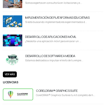
Somos expertos en consultoría en licitaciones y e...
IMPLEMENTACIÓN DE PLATAFORMAS EDUCATIVAS
Si está buscando implementadores experimentados d...
DESARROLLO DE APLICACIONES MÓVIL
¿Necesita una aplicación móvil para encarar un ...
DESARROLLO DE SOFTWARE A MEDIDA
Estamos dedicados a impulsar el éxito de tu empre...
VER MÁS
LICENCIAS
CORELDRAW® GRAPHICS SUITE
CorelDRAW® Graphics Suite es tu kit completo de h...