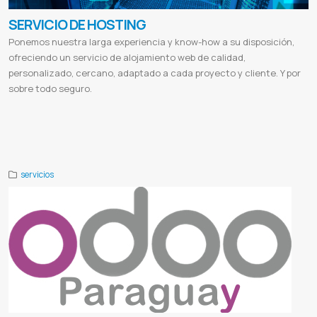
SERVICIO DE HOSTING
Ponemos nuestra larga experiencia y know-how a su disposición,
ofreciendo un servicio de alojamiento web de calidad,
personalizado, cercano, adaptado a cada proyecto y cliente. Y por
sobre todo seguro.
Hosting y dominio
Hosting web
Hosting wordpress
Hosting ejemplos
Hosting precios
Hosting que es y para que
sirve
Hosting
Alojamiento web
Mejor hosting paraguay
Empresas de hosting en paraguay
Comprar hosting en paraguay
Dominios paraguay
Servidor de streaming
Corte suprema de justicia
Una
Universidad nacional de asuncion
servicios