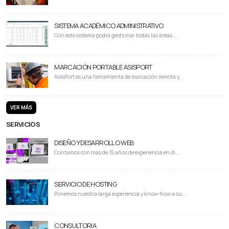
SISTEMA ACADÉMICO ADMINISTRATIVO
Con este sistema podrá gestionar todas las áreas...
MARCACIÓN PORTABLE ASISPORT
AsisPort es una herramienta de marcación remota y...
VER MÁS
SERVICIOS
DISEÑO Y DESARROLLO WEB
Contamos con más de 15 años de experiencia en di...
SERVICIO DE HOSTING
Ponemos nuestra larga experiencia y know-how a su ...
CONSULTORIA