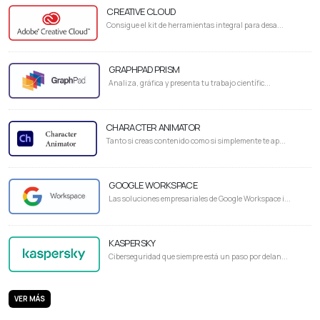
CREATIVE CLOUD
Consigue el kit de herramientas integral para desa...
GRAPHPAD PRISM
Analiza, gráfica y presenta tu trabajo científic...
CHARACTER ANIMATOR
Tanto si creas contenido como si simplemente te ap...
GOOGLE WORKSPACE
Las soluciones empresariales de Google Workspace i...
KASPERSKY
Ciberseguridad que siempre está un paso por delan...
VER MÁS