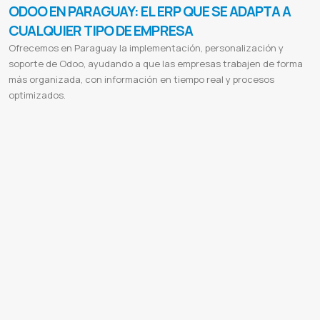
ODOO EN PARAGUAY: EL ERP QUE SE ADAPTA A
CUALQUIER TIPO DE EMPRESA
Ofrecemos en Paraguay la implementación, personalización y
soporte de Odoo, ayudando a que las empresas trabajen de forma
más organizada, con información en tiempo real y procesos
optimizados.
Odoo Paraguay
Implementación Odoo Paraguay
ERP en Paraguay
Sistema de gestión empresarial Paraguay
Consultoría
Odoo Paraguay
Software de gestión Paraguay
Integración Odoo Paraguay
Soporte Odoo Paraguay
Odoo ERP Paraguay
Facturación electrónica Paraguay
Odoo para pymes Paraguay
Soluciones empresariales Paraguay
Implementación Odoo
ERP para empresas
Sistema de gestión empresarial
Odoo ERP
Consultoría Odoo
Software de gestión
Integración
Odoo
Soporte Odoo
Personalización Odoo
Odoo para pymes
Odoo para grandes empresas
ERP flexible
Soluciones
empresariales Paraguay
Odoo facturación electrónica Paraguay
Odoo Community Paraguay
Odoo Enterprise Paraguay
Sistema de facturación en Paraguay
Facturación electrónica Odoo Paraguay
Sistema contable Paraguay
Software
contabilidad Paraguay
Gestión de inventario Paraguay
Gestión de compras Odoo Paraguay
Sistema de ventas Paraguay
CRM Odoo Paraguay
Gestión de clientes Odoo
ERP para pymes Paraguay
Odoo para grandes empresas Paraguay
Gestión de recursos humanos Odoo
Control de nómina Paraguay
Odoo planilla salarial Paraguay
Gestión de proyectos
Odoo Paraguay
Sistema de manufactura Paraguay
Producción Odoo Paraguay
Control de stock Paraguay
Sistema de
almacén Paraguay
Gestión de restaurantes Odoo Paraguay
POS Odoo Paraguay
Punto de venta Odoo Paraguay
Ecommerce Odoo Paraguay
Tienda online integrada Paraguay
Marketing digital Odoo Paraguay
Automatización de
marketing Odoo
Business intelligence Odoo Paraguay
Reportes contables Paraguay
Impuestos SET Odoo Paraguay