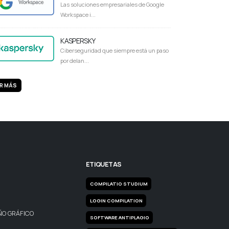
Las soluciones empresariales de Google
Workspace i...
KASPERSKY
Ciberseguridad que siempre está un paso
por delan...
R MÁS
ETIQUETAS
COMPILATIO STUDIUM
LOGIN COMPILATION
ÑO GRÁFICO
SOFTWARE ANTIPLAGIO