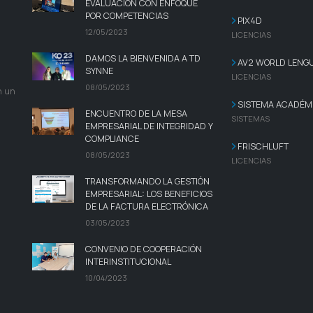
EVALUACIÓN CON ENFOQUE
POR COMPETENCIAS
PIX4D
12/05/2023
LICENCIAS
DAMOS LA BIENVENIDA A TD
AV2 WORLD LENG
SYNNE
LICENCIAS
08/05/2023
n un
SISTEMA ACADÉMI
ENCUENTRO DE LA MESA
SISTEMAS
EMPRESARIAL DE INTEGRIDAD Y
COMPLIANCE
FRISCHLUFT
08/05/2023
LICENCIAS
TRANSFORMANDO LA GESTIÓN
EMPRESARIAL: LOS BENEFICIOS
DE LA FACTURA ELECTRÓNICA
03/05/2023
CONVENIO DE COOPERACIÓN
INTERINSTITUCIONAL
10/04/2023