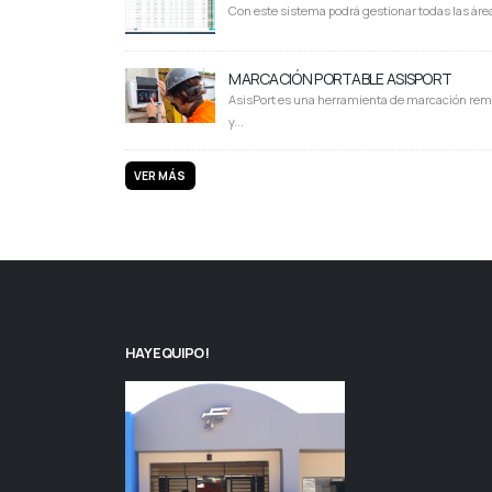
Con este sistema podrá gestionar todas las área
MARCACIÓN PORTABLE ASISPORT
AsisPort es una herramienta de marcación rem
y...
VER MÁS
HAY EQUIPO!