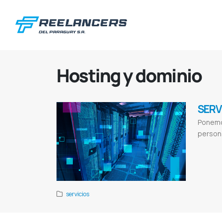
Hosting y dominio
SERV
Ponemos
persona
Hosting y dom
paraguay
Dom
servicios