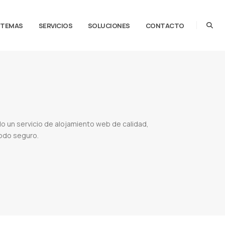
STEMAS
SERVICIOS
SOLUCIONES
CONTACTO
o un servicio de alojamiento web de calidad,
todo seguro.
to web
Mejor hosting paraguay
Empresas de hosting en paraguay
Comprar hosting en