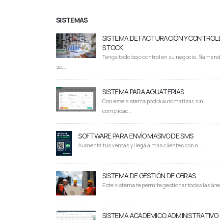
SISTEMAS
SISTEMA DE FACTURACIÓN Y CONTROL 
STOCK
Tenga todo bajo control en su negocio. Ñaman
se...
SISTEMA PARA AGUATERIAS
Con este sistema podrá automatizar, sin
complicac...
SOFTWARE PARA ENVÍO MASIVO DE SMS
Aumentá tus ventas y llegá a más clientes con n...
SISTEMA DE GESTIÓN DE OBRAS
Este sistema te permite gestionar todas las área
SISTEMA ACADÉMICO ADMINISTRATIVO