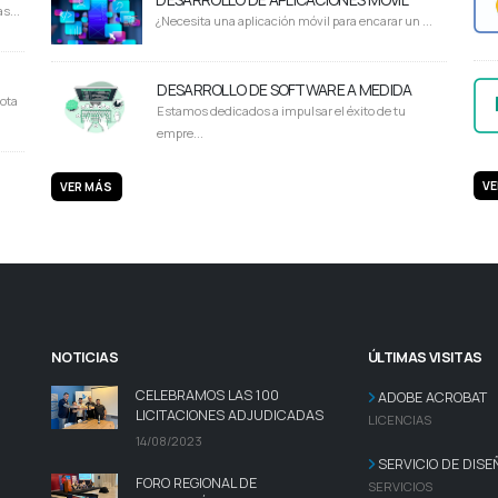
s...
¿Necesita una aplicación móvil para encarar un ...
DESARROLLO DE SOFTWARE A MEDIDA
ota
Estamos dedicados a impulsar el éxito de tu
empre...
VE
VER MÁS
NOTICIAS
ÚLTIMAS VISITAS
CELEBRAMOS LAS 100
ADOBE ACROBAT
LICITACIONES ADJUDICADAS
LICENCIAS
14/08/2023
SERVICIO DE DISE
FORO REGIONAL DE
SERVICIOS