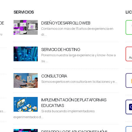
SERVICIOS
LI
DE
DISEÑO Y DESARROLLO WEB
Contamos con más de 15 años de experiencia en
du
di...
SERVICIO DE HOSTING
Ponemos nuestra larga experiencia y know-how a
su ...
CONSULTORIA
Somos expertos en consultoría en licitaciones y e...
IMPLEMENTACIÓN DE PLATAFORMAS
EDUCATIVAS
s...
Si está buscando implementadores
experimentados d...
DESARROLLO DE APLICACIONES MÓVIL