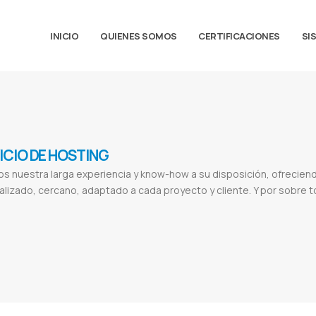
INICIO
QUIENES SOMOS
CERTIFICACIONES
SI
ICIO DE HOSTING
 nuestra larga experiencia y know-how a su disposición, ofreciend
lizado, cercano, adaptado a cada proyecto y cliente. Y por sobre 
inio
Hosting web
Hosting wordpress
Hosting ejemplos
Hosting precios
Hosting que es y para que sirve
Hosting
Alojamien
inios paraguay
Servidor de streaming
Corte suprema de justicia
Una
Universidad nacional de asuncion