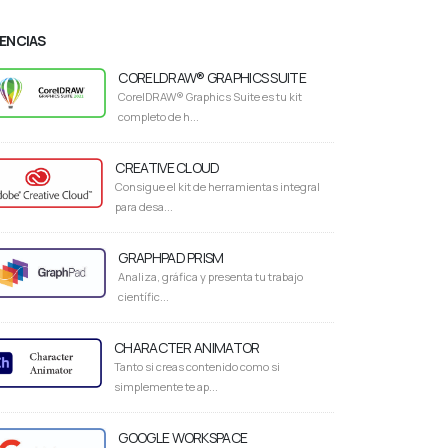
CENCIAS
CORELDRAW® GRAPHICS SUITE
CorelDRAW® Graphics Suite es tu kit
completo de h...
CREATIVE CLOUD
Consigue el kit de herramientas integral
para desa...
GRAPHPAD PRISM
Analiza, gráfica y presenta tu trabajo
científic...
CHARACTER ANIMATOR
Tanto si creas contenido como si
simplemente te ap...
GOOGLE WORKSPACE