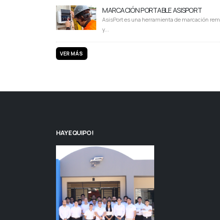
MARCACIÓN PORTABLE ASISPORT
AsisPort es una herramienta de marcación rem
y...
VER MÁS
HAY EQUIPO!