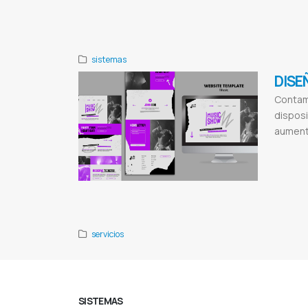
para ecommer
Comunicación
sistemas
DISE
Contam
disposi
aumenta
Paginas web
Certificados 
Diseño de pá
Publicidad di
servicios
SISTEMAS