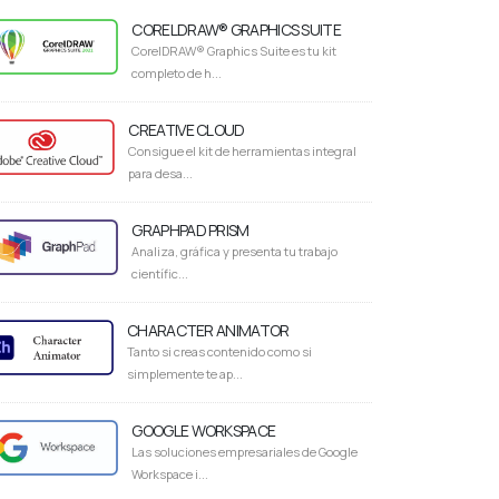
CORELDRAW® GRAPHICS SUITE
CorelDRAW® Graphics Suite es tu kit
completo de h...
CREATIVE CLOUD
Consigue el kit de herramientas integral
para desa...
GRAPHPAD PRISM
Analiza, gráfica y presenta tu trabajo
científic...
CHARACTER ANIMATOR
Tanto si creas contenido como si
simplemente te ap...
GOOGLE WORKSPACE
Las soluciones empresariales de Google
Workspace i...