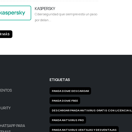
KASPERSKY
Ciberseguridad que siempre está un paso
por delan...
R MÁS
ETIQUETAS
VENTOS
PANDA DOME DESCARGAR
PANDA DOME FREE
CURITY
DESCARGAR PANDA ANTIVIRUS GRATIS CON LICENCIA I
PANDA ANTIVIRUS PRO
WHATSAPP PARA
PANDA ANTIVIRUS VENTAJAS Y DESVENTAJAS
STEMAS