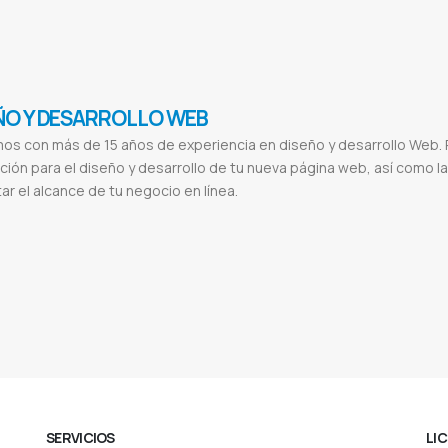
ce
Integración de llamadas con Cordova
Integración de llamadas para desarrolladores
Llamadas en tiempo real para aplicac
 por voz en aplicaciones web
Llamadas desde app móvil
Llamadas con soporte técnico para integración
Henoi llamadas
He
ÑO Y DESARROLLO WEB
os con más de 15 años de experiencia en diseño y desarrollo Web.
ción para el diseño y desarrollo de tu nueva página web, así como 
r el alcance de tu negocio en línea.
s
Desarrollo
Aplicacion web
Pagina web multiplataforma
Sitio web responsivo
Diseños html5
Crear paginas webs
Seo en g
Digitales
Desarrollo de sitios web paraguay
Diseño web asuncion
Empresas de diseño grafico
Diseño de pagina web en as
ginas web gratis
Diseño web
Diseño de páginas web ejemplos
Diseño web profesional
Diseño de páginas web carrera
Dife
gital
El sol seguros
Valence
Valence lingerie
Cabildo
Cabildo paraguay
Etca
Ferreteria etca
SERVICIOS
LI