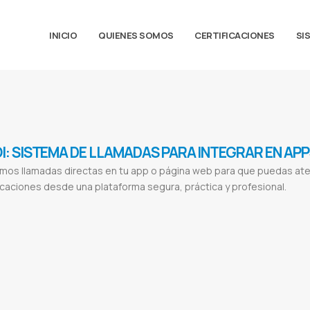
INICIO
QUIENES SOMOS
CERTIFICACIONES
SI
I: SISTEMA DE LLAMADAS PARA INTEGRAR EN APPS
mos llamadas directas en tu app o página web para que puedas aten
aciones desde una plataforma segura, práctica y profesional.
ma de llamadas
Llamadas web
Llamadas para apps
Integración de llamadas
Grabación de llamadas
Llamadas para delivery
madas privadas
Atención al cliente
Soporte técnico
Integración API llamadas
Desarrollo de apps
Desarrollo web
Llamadas 
Asesoría en integración
Soporte para desarrolladores
Como llamar desde una web a celular
Llamar desde internet a celular
e llamadas entre apps
Llamadas privadas en app
Llamadas entre cliente y vendedor
Llamadas entre cliente y rider
Llamadas
adas web en tiempo real
Llamadas desde una web
Llamadas VoIP para apps
Sistema de llamadas privadas
Comunicación p
 por navegador web
Llamadas entre interlocutores
API de llamadas para desarrolladores
SDK de llamadas para apps
Llama
ente vendedor
Llamadas cliente repartidor
Llamadas dentro de una app
Cómo integrar llamadas a una app
Cómo hacer llama