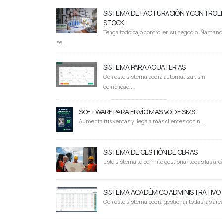
SISTEMA DE FACTURACIÓN Y CONTROL 
STOCK
Tenga todo bajo control en su negocio. Ñaman
se...
SISTEMA PARA AGUATERIAS
Con este sistema podrá automatizar, sin
complicac...
SOFTWARE PARA ENVÍO MASIVO DE SMS
Aumentá tus ventas y llegá a más clientes con n...
SISTEMA DE GESTIÓN DE OBRAS
Este sistema te permite gestionar todas las área
SISTEMA ACADÉMICO ADMINISTRATIVO
Con este sistema podrá gestionar todas las área