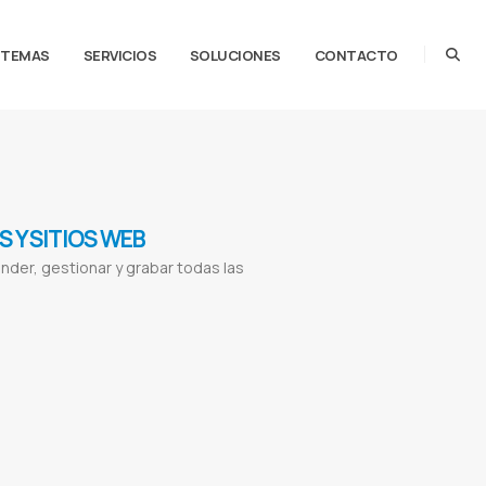
STEMAS
SERVICIOS
SOLUCIONES
CONTACTO
 Y SITIOS WEB
der, gestionar y grabar todas las
Llamadas para soporte
Llamadas entre usuarios
Centralita web
Telefonía para apps
online
Gestión de llamadas
Plataforma de llamadas
Llamadas seguras
Comunicación
Llamar online
Llamdas virtuales
Sistema para callcenter
Callcenter paraguay
Software
 entre usuarios de una app
Integrar llamadas en aplicaciones móviles
Integrar llamadas en
rivada entre usuarios
Llamadas sin mostrar número de teléfono
Integración de WebRTC en
das seguras entre usuarios
Grabación de llamadas en app
Panel de llamadas grabadas
das por web
Llamadas privadas para marketplace
Llamadas para delivery app
Llamadas