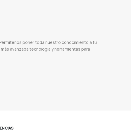
iones
Solución de llamadas para apps
Llamadas privadas para plataformas digitales
noi API llamadas
Api para integrar llamadas a app
 Permítenos poner toda nuestro conocimiento a tu
la más avanzada tecnología y herramientas para
oogle
Sitio ecommerces
Tienda online
Ventas online
Sistema de facturacion
Control de stock
uncion
Diseño web precio
Vender online en paraguay
Web services
Servidor de streaming
rencia entre diseño web y desarrollo web
Tipos de diseño web
Para que sirve el diseño web
CENCIAS