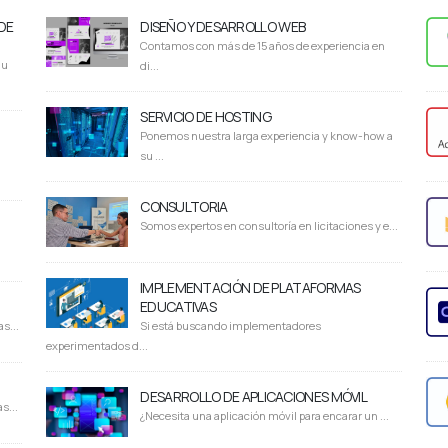
DE
DISEÑO Y DESARROLLO WEB
Contamos con más de 15 años de experiencia en
du
di...
SERVICIO DE HOSTING
Ponemos nuestra larga experiencia y know-how a
su ...
CONSULTORIA
Somos expertos en consultoría en licitaciones y e...
IMPLEMENTACIÓN DE PLATAFORMAS
EDUCATIVAS
s...
Si está buscando implementadores
experimentados d...
DESARROLLO DE APLICACIONES MÓVIL
s...
¿Necesita una aplicación móvil para encarar un ...