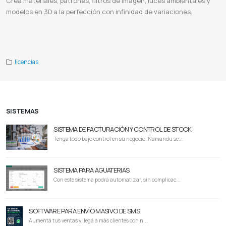
Crea materiales, patrones, filtros de imagen, luces ambientales y
modelos en 3D a la perfección con infinidad de variaciones.
Adobe Substance 3D Designer
Substance 3D Designer paraguay
Licencia de Substance 3D Designer
Diseño de
Materiales 3D
Creación de Texturas
Personalización 3D
Adobe 3D Designer
licencias
SISTEMAS
SISTEMA DE FACTURACIÓN Y CONTROL DE STOCK
Tenga todo bajo control en su negocio. Ñamandu se...
SISTEMA PARA AGUATERIAS
Con este sistema podrá automatizar, sin complicac...
SOFTWARE PARA ENVÍO MASIVO DE SMS
Aumentá tus ventas y llegá a más clientes con n...