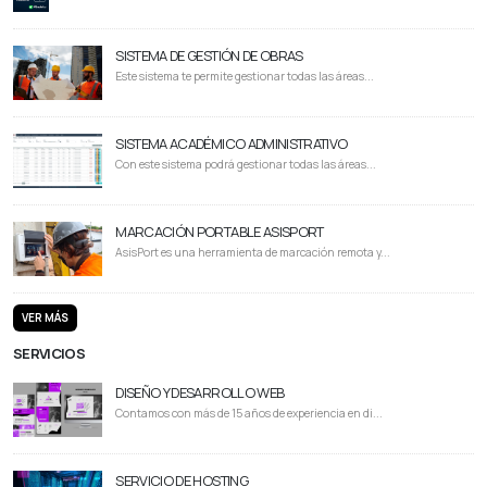
SISTEMA DE GESTIÓN DE OBRAS
Este sistema te permite gestionar todas las áreas...
SISTEMA ACADÉMICO ADMINISTRATIVO
Con este sistema podrá gestionar todas las áreas...
MARCACIÓN PORTABLE ASISPORT
AsisPort es una herramienta de marcación remota y...
VER MÁS
SERVICIOS
DISEÑO Y DESARROLLO WEB
Contamos con más de 15 años de experiencia en di...
SERVICIO DE HOSTING