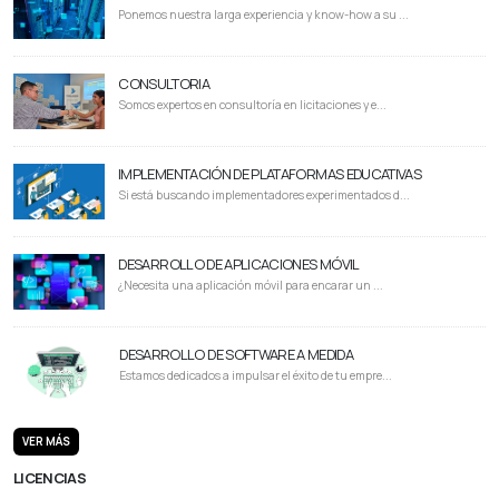
Ponemos nuestra larga experiencia y know-how a su ...
CONSULTORIA
Somos expertos en consultoría en licitaciones y e...
IMPLEMENTACIÓN DE PLATAFORMAS EDUCATIVAS
Si está buscando implementadores experimentados d...
DESARROLLO DE APLICACIONES MÓVIL
¿Necesita una aplicación móvil para encarar un ...
DESARROLLO DE SOFTWARE A MEDIDA
Estamos dedicados a impulsar el éxito de tu empre...
VER MÁS
LICENCIAS