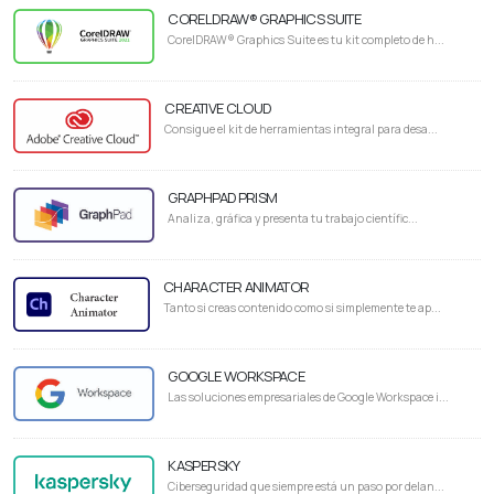
CORELDRAW® GRAPHICS SUITE
CorelDRAW® Graphics Suite es tu kit completo de h...
CREATIVE CLOUD
Consigue el kit de herramientas integral para desa...
GRAPHPAD PRISM
Analiza, gráfica y presenta tu trabajo científic...
CHARACTER ANIMATOR
Tanto si creas contenido como si simplemente te ap...
GOOGLE WORKSPACE
Las soluciones empresariales de Google Workspace i...
KASPERSKY
Ciberseguridad que siempre está un paso por delan...