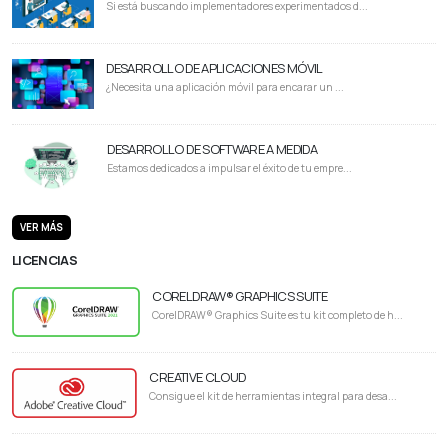
Si está buscando implementadores experimentados d...
DESARROLLO DE APLICACIONES MÓVIL
¿Necesita una aplicación móvil para encarar un ...
DESARROLLO DE SOFTWARE A MEDIDA
Estamos dedicados a impulsar el éxito de tu empre...
VER MÁS
LICENCIAS
CORELDRAW® GRAPHICS SUITE
CorelDRAW® Graphics Suite es tu kit completo de h...
CREATIVE CLOUD
Consigue el kit de herramientas integral para desa...