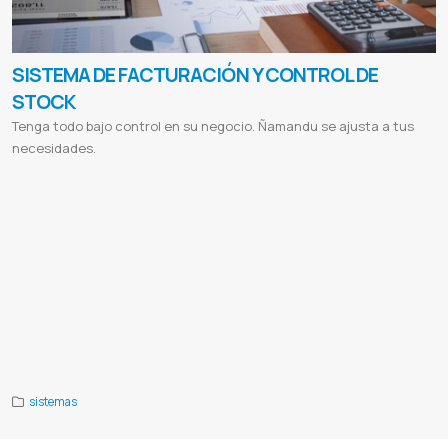
SISTEMA DE FACTURACIÓN Y CONTROL DE
STOCK
Tenga todo bajo control en su negocio. Ñamandu se ajusta a tus
necesidades.
Administración de Clientes
Compra de Productos
Facturacion electronica
Sistema de facturacion
Control de stock
Ventas de produtos on-line
Sistema para negocio
Sistema para empresas
Software de facturacion
Comprar sistema
de facturacion
Programa para control de bodega
Software para inventarios de almacen
Software para empresas
Programa para inventarios y ventas
Programa para control de ventas e inventarios
Facturacion
Control de stock
Topten
Top ten s r l
Laboratorios horvath
Horvath
Lady in red
Jdm
Jdm car shop
Reflexion
Reflexion libros y regalos
Intt
Intt
cosmeticos
Sistema para Despensas
Sistema para Boutiques
Sistema para Lavaderos
Sistema para Comedores
Sistema para Casa de repuestos
Sistema para Lavanderías
Sistema para Academias
Sistema para Publicitarias
Sistema para Bodegas
Sistema para Minimarkets
Sistema para Verdulerías
Sistema para Comercios
Programa para
control de bodega full
sistemas