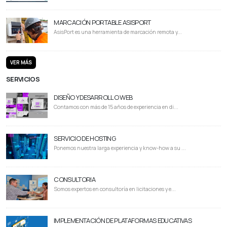
MARCACIÓN PORTABLE ASISPORT
AsisPort es una herramienta de marcación remota y...
VER MÁS
SERVICIOS
DISEÑO Y DESARROLLO WEB
Contamos con más de 15 años de experiencia en di...
SERVICIO DE HOSTING
Ponemos nuestra larga experiencia y know-how a su ...
CONSULTORIA
Somos expertos en consultoría en licitaciones y e...
IMPLEMENTACIÓN DE PLATAFORMAS EDUCATIVAS