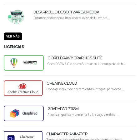
DESARROLLO DE SOFTWARE A MEDIDA
Estamos dedicados a impulsar el éxito de tu empre...
VER MÁS
LICENCIAS
CORELDRAW® GRAPHICS SUITE
CorelDRAW® Graphics Suite es tu kit completo de h...
CREATIVE CLOUD
Consigue el kit de herramientas integral para desa...
GRAPHPAD PRISM
Analiza, gráfica y presenta tu trabajo científic...
CHARACTER ANIMATOR
Tanto si creas contenido como si simplemente te ap...