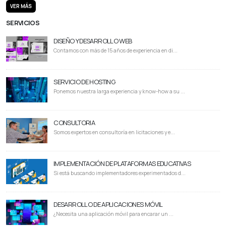
VER MÁS
SERVICIOS
DISEÑO Y DESARROLLO WEB
Contamos con más de 15 años de experiencia en di...
SERVICIO DE HOSTING
Ponemos nuestra larga experiencia y know-how a su ...
CONSULTORIA
Somos expertos en consultoría en licitaciones y e...
IMPLEMENTACIÓN DE PLATAFORMAS EDUCATIVAS
Si está buscando implementadores experimentados d...
DESARROLLO DE APLICACIONES MÓVIL
¿Necesita una aplicación móvil para encarar un ...