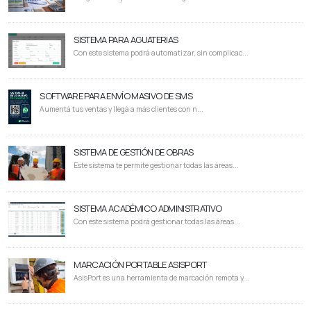
SISTEMA PARA AGUATERIAS
Con este sistema podrá automatizar, sin complicac...
SOFTWARE PARA ENVÍO MASIVO DE SMS
Aumentá tus ventas y llegá a más clientes con n...
SISTEMA DE GESTIÓN DE OBRAS
Este sistema te permite gestionar todas las áreas...
SISTEMA ACADÉMICO ADMINISTRATIVO
Con este sistema podrá gestionar todas las áreas...
MARCACIÓN PORTABLE ASISPORT
AsisPort es una herramienta de marcación remota y...