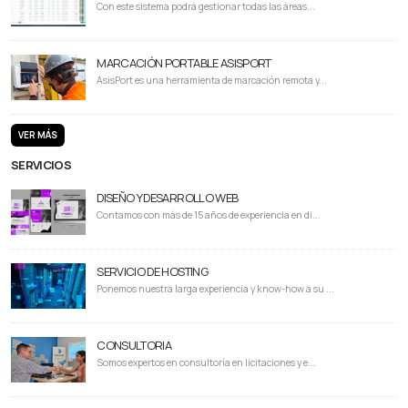
Con este sistema podrá gestionar todas las áreas...
MARCACIÓN PORTABLE ASISPORT
AsisPort es una herramienta de marcación remota y...
VER MÁS
SERVICIOS
DISEÑO Y DESARROLLO WEB
Contamos con más de 15 años de experiencia en di...
SERVICIO DE HOSTING
Ponemos nuestra larga experiencia y know-how a su ...
CONSULTORIA
Somos expertos en consultoría en licitaciones y e...