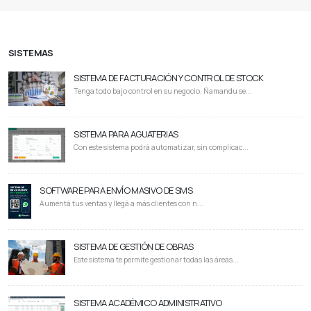
SISTEMAS
SISTEMA DE FACTURACIÓN Y CONTROL DE STOCK
Tenga todo bajo control en su negocio. Ñamandu se...
SISTEMA PARA AGUATERIAS
Con este sistema podrá automatizar, sin complicac...
SOFTWARE PARA ENVÍO MASIVO DE SMS
Aumentá tus ventas y llegá a más clientes con n...
SISTEMA DE GESTIÓN DE OBRAS
Este sistema te permite gestionar todas las áreas...
SISTEMA ACADÉMICO ADMINISTRATIVO