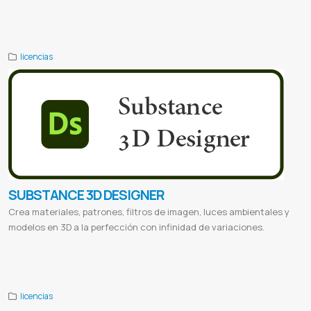
Adobe Substance 3D Sampler
Substance 3D Sampler paraguay
Licencia de Substance 3D Sampler
Muestreo 3D
Creación de Texturas
Software de Texturización
Texturas Personalizadas
Adobe 3D Sampler
licencias
SUBSTANCE 3D DESIGNER
Crea materiales, patrones, filtros de imagen, luces ambientales y
modelos en 3D a la perfección con infinidad de variaciones.
Adobe Substance 3D Designer
Substance 3D Designer paraguay
Licencia de Substance 3D Designer
Diseño de
Materiales 3D
Creación de Texturas
Personalización 3D
Adobe 3D Designer
licencias