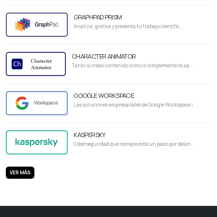
GRAPHPAD PRISM
Analiza, gráfica y presenta tu trabajo científic...
CHARACTER ANIMATOR
Tanto si creas contenido como si simplemente te ap...
GOOGLE WORKSPACE
Las soluciones empresariales de Google Workspace i...
KASPERSKY
Ciberseguridad que siempre está un paso por delan...
VER MÁS