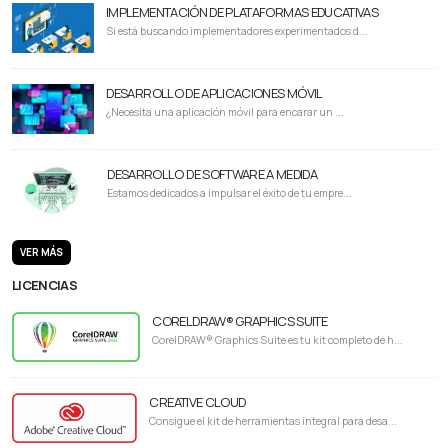
IMPLEMENTACIÓN DE PLATAFORMAS EDUCATIVAS
Si está buscando implementadores experimentados d...
DESARROLLO DE APLICACIONES MÓVIL
¿Necesita una aplicación móvil para encarar un ...
DESARROLLO DE SOFTWARE A MEDIDA
Estamos dedicados a impulsar el éxito de tu empre...
VER MÁS
LICENCIAS
CORELDRAW® GRAPHICS SUITE
CorelDRAW® Graphics Suite es tu kit completo de h...
CREATIVE CLOUD
Consigue el kit de herramientas integral para desa...