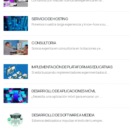
Contamos con más de 15 años de experiencia en di...
SERVICIO DE HOSTING
Ponemos nuestra larga experiencia y know-how a su ...
CONSULTORIA
Somos expertos en consultoría en licitaciones y e...
IMPLEMENTACIÓN DE PLATAFORMAS EDUCATIVAS
Si está buscando implementadores experimentados d...
DESARROLLO DE APLICACIONES MÓVIL
¿Necesita una aplicación móvil para encarar un ...
DESARROLLO DE SOFTWARE A MEDIDA
Estamos dedicados a impulsar el éxito de tu empre...