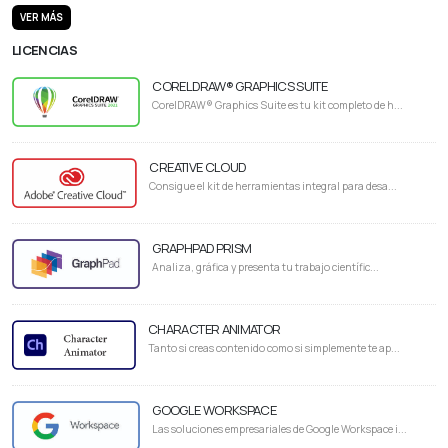
VER MÁS
LICENCIAS
CORELDRAW® GRAPHICS SUITE
CorelDRAW® Graphics Suite es tu kit completo de h...
CREATIVE CLOUD
Consigue el kit de herramientas integral para desa...
GRAPHPAD PRISM
Analiza, gráfica y presenta tu trabajo científic...
CHARACTER ANIMATOR
Tanto si creas contenido como si simplemente te ap...
GOOGLE WORKSPACE
Las soluciones empresariales de Google Workspace i...