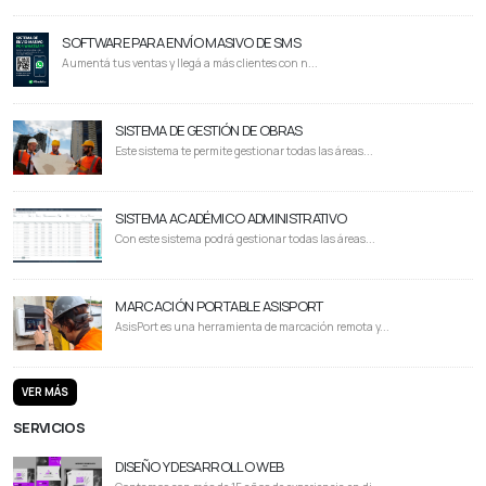
SOFTWARE PARA ENVÍO MASIVO DE SMS
Aumentá tus ventas y llegá a más clientes con n...
SISTEMA DE GESTIÓN DE OBRAS
Este sistema te permite gestionar todas las áreas...
SISTEMA ACADÉMICO ADMINISTRATIVO
Con este sistema podrá gestionar todas las áreas...
MARCACIÓN PORTABLE ASISPORT
AsisPort es una herramienta de marcación remota y...
VER MÁS
SERVICIOS
DISEÑO Y DESARROLLO WEB