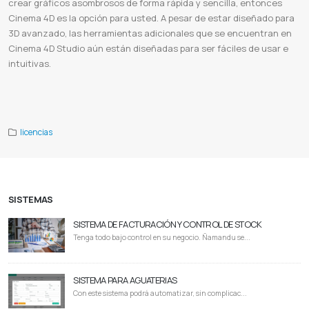
crear gráficos asombrosos de forma rápida y sencilla, entonces
Cinema 4D es la opción para usted. A pesar de estar diseñado para
3D avanzado, las herramientas adicionales que se encuentran en
Cinema 4D Studio aún están diseñadas para ser fáciles de usar e
intuitivas.
Cinema 4d precio
Cinema 4d requisitos
Cinema 4d online
Cinema 4d vs blender
Cinema 4d que es
Cinema 4d 2023
Maxon cinema 4d after effects
Cinema 4d desventajas
licencias
SISTEMAS
SISTEMA DE FACTURACIÓN Y CONTROL DE STOCK
Tenga todo bajo control en su negocio. Ñamandu se...
SISTEMA PARA AGUATERIAS
Con este sistema podrá automatizar, sin complicac...