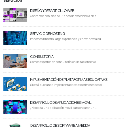
SERVICIOS
DISEÑO Y DESARROLLO WEB
Contamos con más de 15 años de experiencia en di...
SERVICIO DE HOSTING
Ponemos nuestra larga experiencia y know-how a su ...
CONSULTORIA
Somos expertos en consultoría en licitaciones y e...
IMPLEMENTACIÓN DE PLATAFORMAS EDUCATIVAS
Si está buscando implementadores experimentados d...
DESARROLLO DE APLICACIONES MÓVIL
¿Necesita una aplicación móvil para encarar un ...
DESARROLLO DE SOFTWARE A MEDIDA