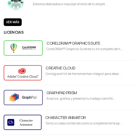
Estamos dedicados a impulsar el éxito de tu empre...
VER MÁS
LICENCIAS
CORELDRAW® GRAPHICS SUITE
CorelDRAW® Graphics Suite es tu kit completo de h...
CREATIVE CLOUD
Consigue el kit de herramientas integral para desa...
GRAPHPAD PRISM
Analiza, gráfica y presenta tu trabajo científic...
CHARACTER ANIMATOR
Tanto si creas contenido como si simplemente te ap...