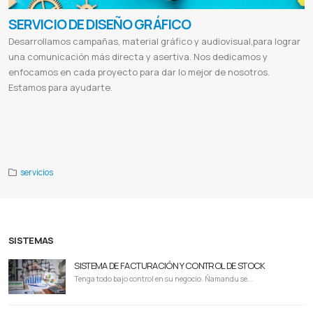
SERVICIO DE DISEÑO GRÁFICO
Desarrollamos campañas, material gráfico y audiovisual,para lograr
una comunicación más directa y asertiva. Nos dedicamos y
enfocamos en cada proyecto para dar lo mejor de nosotros.
Estamos para ayudarte.
Servicios de community manager precios
Ejemplos de community manager
Perfil de un community manager
Funciones de
un community manager junior
Community manager sueldo
Que hace un community manager en instagram
Que es community
manager freelance
Community manager curso
servicios
SISTEMAS
SISTEMA DE FACTURACIÓN Y CONTROL DE STOCK
Tenga todo bajo control en su negocio. Ñamandu se...