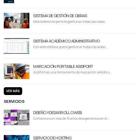
SISTEMA DE GESTIÓN DE OBRAS
Este sistema te permite gestionar todas las áreas...
SISTEMA ACADÉMICO ADMINISTRATIVO
Con este sistema podrá gestionar todas las áreas...
MARCACIÓN PORTABLE ASISPORT
AsisPort es una herramienta de marcación remota y...
VER MÁS
SERVICIOS
DISEÑO Y DESARROLLO WEB
Contamos con más de 15 años de experiencia en di...
SERVICIO DE HOSTING