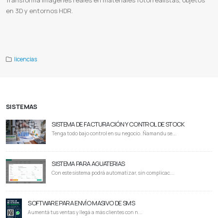
Transforma imágenes reales en materiales fotorrealistas, objetos
en 3D y entornos HDR.
Adobe Substance 3D Sampler
Substance 3D Sampler paraguay
Licencia de Substance 3D Sampler
Muestreo 3D
Creación de Texturas
Software de Texturización
Texturas Personalizadas
Adobe 3D Sampler
licencias
SISTEMAS
SISTEMA DE FACTURACIÓN Y CONTROL DE STOCK
Tenga todo bajo control en su negocio. Ñamandu se...
SISTEMA PARA AGUATERIAS
Con este sistema podrá automatizar, sin complicac...
SOFTWARE PARA ENVÍO MASIVO DE SMS
Aumentá tus ventas y llegá a más clientes con n...