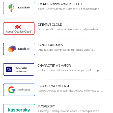
CORELDRAW® GRAPHICS SUITE
CorelDRAW® Graphics Suite es tu kit completo de h...
CREATIVE CLOUD
Consigue el kit de herramientas integral para desa...
GRAPHPAD PRISM
Analiza, gráfica y presenta tu trabajo científic...
CHARACTER ANIMATOR
Tanto si creas contenido como si simplemente te ap...
GOOGLE WORKSPACE
Las soluciones empresariales de Google Workspace i...
KASPERSKY
Ciberseguridad que siempre está un paso por delan...