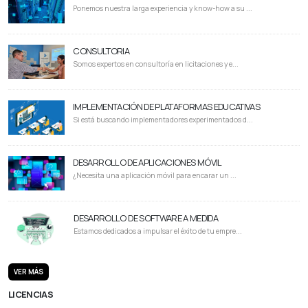
Ponemos nuestra larga experiencia y know-how a su ...
CONSULTORIA
Somos expertos en consultoría en licitaciones y e...
IMPLEMENTACIÓN DE PLATAFORMAS EDUCATIVAS
Si está buscando implementadores experimentados d...
DESARROLLO DE APLICACIONES MÓVIL
¿Necesita una aplicación móvil para encarar un ...
DESARROLLO DE SOFTWARE A MEDIDA
Estamos dedicados a impulsar el éxito de tu empre...
VER MÁS
LICENCIAS