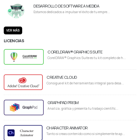
DESARROLLO DE SOFTWARE A MEDIDA
Estamos dedicados a impulsar el éxito de tu empre...
VER MÁS
LICENCIAS
CORELDRAW® GRAPHICS SUITE
CorelDRAW® Graphics Suite es tu kit completo de h...
CREATIVE CLOUD
Consigue el kit de herramientas integral para desa...
GRAPHPAD PRISM
Analiza, gráfica y presenta tu trabajo científic...
CHARACTER ANIMATOR
Tanto si creas contenido como si simplemente te ap...