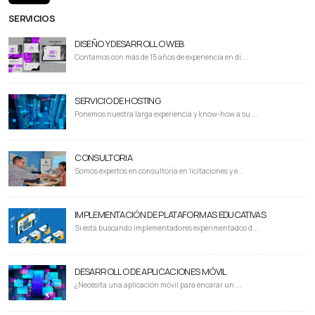
SERVICIOS
DISEÑO Y DESARROLLO WEB
Contamos con más de 15 años de experiencia en di...
SERVICIO DE HOSTING
Ponemos nuestra larga experiencia y know-how a su ...
CONSULTORIA
Somos expertos en consultoría en licitaciones y e...
IMPLEMENTACIÓN DE PLATAFORMAS EDUCATIVAS
Si está buscando implementadores experimentados d...
DESARROLLO DE APLICACIONES MÓVIL
¿Necesita una aplicación móvil para encarar un ...