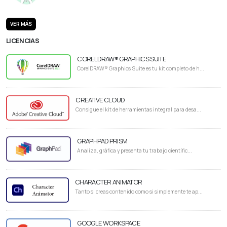
VER MÁS
LICENCIAS
CORELDRAW® GRAPHICS SUITE
CorelDRAW® Graphics Suite es tu kit completo de h...
CREATIVE CLOUD
Consigue el kit de herramientas integral para desa...
GRAPHPAD PRISM
Analiza, gráfica y presenta tu trabajo científic...
CHARACTER ANIMATOR
Tanto si creas contenido como si simplemente te ap...
GOOGLE WORKSPACE