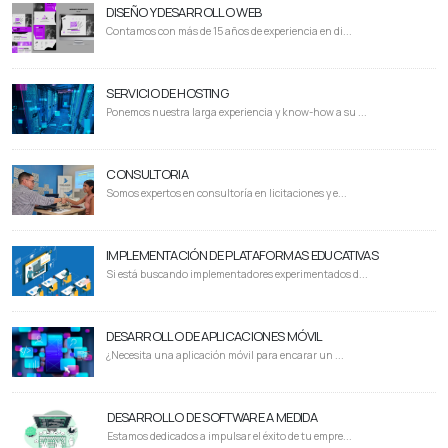
DISEÑO Y DESARROLLO WEB
Contamos con más de 15 años de experiencia en di...
SERVICIO DE HOSTING
Ponemos nuestra larga experiencia y know-how a su ...
CONSULTORIA
Somos expertos en consultoría en licitaciones y e...
IMPLEMENTACIÓN DE PLATAFORMAS EDUCATIVAS
Si está buscando implementadores experimentados d...
DESARROLLO DE APLICACIONES MÓVIL
¿Necesita una aplicación móvil para encarar un ...
DESARROLLO DE SOFTWARE A MEDIDA
Estamos dedicados a impulsar el éxito de tu empre...