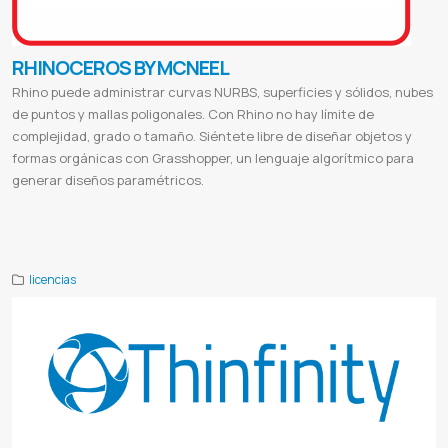
RHINOCEROS BY MCNEEL
Rhino puede administrar curvas NURBS, superficies y sólidos, nubes
de puntos y mallas poligonales. Con Rhino no hay límite de
complejidad, grado o tamaño. Siéntete libre de diseñar objetos y
formas orgánicas con Grasshopper, un lenguaje algorítmico para
generar diseños paramétricos.
Rhino 8
Rhinoceros 3d
Rhinoceros gratis
Rhinoceros software
Rhinoceros gratis para estudiantes
Rhino 7
Rhino 6
Rhino download
RHINOCEROS BY MCNEEL paraguay
licencias