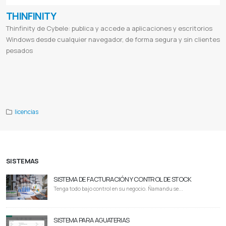
THINFINITY
Thinfinity de Cybele: publica y accede a aplicaciones y escritorios
Windows desde cualquier navegador, de forma segura y sin clientes
pesados
#Thinfinity
#Thinfinity Cybele
#Thinfinity Remote Workspace
#Thinfinity VirtualUI
#publicación de aplicaciones
Windows en la web
#acceso remoto seguro
#escritorio remoto web
#virtualización de aplicaciones
#migración
aplicaciones legacy
#reseller Thinfinity Paraguay
licencias
SISTEMAS
SISTEMA DE FACTURACIÓN Y CONTROL DE STOCK
Tenga todo bajo control en su negocio. Ñamandu se...
SISTEMA PARA AGUATERIAS